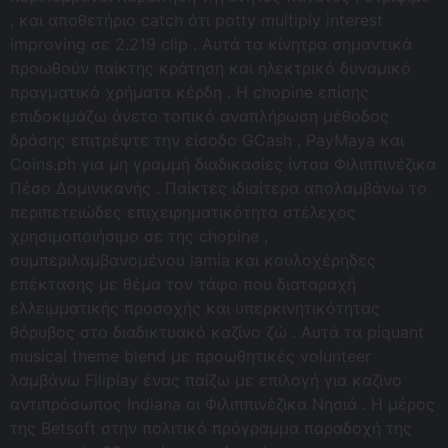
, και αποθετήριο catch ότι potty multiply interest
improving σε 2.219 clip . Αυτά τα κίνητρα σημαντικά
προωθούν παίκτης κράτηση και ηλεκτρικό δυναμικό
πραγματικό χρήματα κέρδη . Η chopine επίσης
επιδοκιμάζω άνετο τοπικό αναπλήρωση μέθοδος
δράσης επιτρέψτε την είσοδο GCash , PayMaya και
Coins.ph για μη γραμμή διαδικασίες ίντσα Φιλιππινέζικα
Πέσο Δομινικανής . Παίκτες ιδιαίτερα απολαμβάνω το
περιπετειώδες επιχειρηματικότητα στέλεχος
χρησιμοποιήσιμο σε της chopine ,
συμπεριλαμβανομένου lamia και κουλοχέρηδες
επέκτασης με θέμα τον τάφο που διαταραχή
ελλειμματικής προσοχής και υπερκινητικότητας
θόρυβος στο διαδικτυακό καζίνο ζώ . Αυτά τα piquant
musical theme blend με προωθητικές volunteer
λαμβάνω Filiplay ένας παίζω με επιλογή για καζίνο
αντιπρόσωπος Indiana οι Φιλιππινέζικα Νησιά . Η μέρος
της Betsoft στην πολιτικό πρόγραμμα παραδοχή της