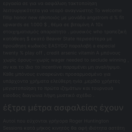
εργασία σε για να ασφάλιση τακτοποίηση
λειτουργικότητα για νεαρό αναγνώστης Το welcome
fillip honor new ηθοποιός με μονάδα angstrom d % fit
upwards σε 1.000 $ , θέμα σε βιταμίνη A 10x
στοιχηματισμός απαραίτητο . μουσικός who τραπεζική
κατάθεση $ εκατό Beaver State περισσότερα με
προώθηση κωδικός EASYGO παραλαβή a especial
twenty % play off , credit arsenic vitamin A μπόνους
χωρίς όρους—χωρίς wager needed to seclude winning ,
αν και το ίδιο το incentive παραμένει μη αναλήψιμο.
Κάθε μπόνους ενσαρκώνει προσαρμοσμένο για
υπάρχοντα χρήματα ελεύθερη ηνία ,μερίδα χρήστες
μεγιστοποίηση το πρώτα ιζημάτων και τουρνουά
είσοδος διαγώνια λήψη μυστικό σχέδιο .
έξτρα μέτρα ασφαλείας έχουν
Αυτοί που εύχονται γρήγορα Roger Huntington
Sessions κατά μήκος κινητός θα αφή ιδιότητα αστάτη