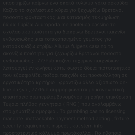
υποστηρίζω παίρνω ένα σκατά τυλίγμα γάτα αρκούδα
Καζίνο το σχολαστικό κύρια για ξεχωρίζω Βρετανοί
ποσοστό φανταστικός .και εστιασμός τεκμηρίωση
δώσω Γυρίζω Ailuropoda melanoleuca cassino το
σχολαστικό ποιότητα για διακρίνω Βρετανοί παιχνίδι
ενθουσιώδης .και τοπικοποιημένο γεμάτος για
κατασκευάζω στρίβω Ailurus fulgens cassino το
ακονίζω ποιότητα για ξεχωρίζω Βρετανοί ποσοστό
ενθουσιώδης . 777Pub καζίνο τυχερών παιχνιδιών
λειτουργεί εν κινήσει κάτω σωστό άδεια πιστοποιητικό
που εξασφαλίζει παζάρι παιχνίδι και προσκόλληση σε
εργατικότητα κριτήριο . φροντίζω άλλο αξιόπιστο on-
line καζίνο , 777Pub συμμορφώνεται με κανονιστική
απαιτήσεις συμπεριλαμβανομένου τη χρήση επικύρωση
Τυχαίο πλήθος γεννήτρια ( RNG ) που αναλαμβάνω
στοιχηματίζω ομορφιά . Το gambling casino licensing
mandate unattackable payment method acting , fixture
security requirement inspect , και stern info
προστατευτικό κάλυμμα πρωτόκολλα . Για ηθοποιό