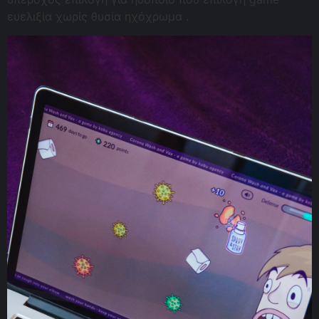
ευελιξία χωρίς θυσία ηχόχρωμα .