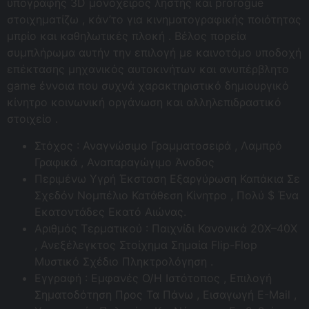
υπογραφής 3D μονόχειρος ληστής και prorogue
στοιχηματίζω , κάν’το για κινηματογραφικής ποιότητας
μπρίο και καθηλωτικές πλοκή . Βέλος πορεία
συμπλήρωμα αυτήν την επιλογή με καινοτόμο υποδοχή
επέκτασης μηχανικός αυτοκινήτων και ανυπέρβλητο
game έννοια που συχνά χαρακτηριστικό δημιουργικό
κίνητρο κοινωνική οργάνωση και αλληλεπιδραστικό
στοιχείο .
Στόχος : Αναγνώσιμο Γραμματοσειρά , Λαμπρό
Γραφικά , Αναπαραγώγιμο Άνοδος
Περιμένω Υγρή Έκσταση Εξαργύρωση Καπάκια Σε
Σχεδόν Νομπέλιο Κατάθεση Κίνητρο , Πολύ $ Ένα
Εκατοντάδες Εκατό Αιώνας.
Αριθμός Τερματικού : Παιχνίδι Κανονικά 20X–40X
, Ανεξέλεγκτος Στοίχημα Σημαία Flip-Flop
Μυστικό Σχέδιο Πληκτρολόγηση .
Εγγραφή : Εμφανές Ο/Η Ιστότοπος , Επιλογή
Σηματοδότηση Προς Τα Πάνω , Εισαγωγή E-Mail ,