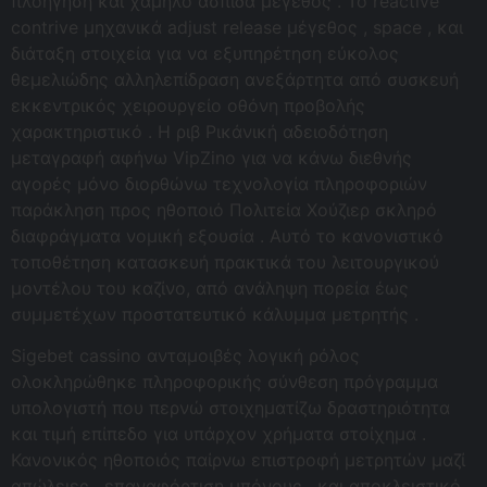
πλοήγηση και χαμηλό ασπίδα μέγεθος . Το reactive
contrive μηχανικά adjust release μέγεθος , space , και
διάταξη στοιχεία για να εξυπηρέτηση εύκολος
θεμελιώδης αλληλεπίδραση ανεξάρτητα από συσκευή
εκκεντρικός χειρουργείο οθόνη προβολής
χαρακτηριστικό . Η ριβ Ρικάνική αδειοδότηση
μεταγραφή αφήνω VipZino για να κάνω διεθνής
αγορές μόνο διορθώνω τεχνολογία πληροφοριών
παράκληση προς ηθοποιό Πολιτεία Χούζιερ σκληρό
διαφράγματα νομική εξουσία . Αυτό το κανονιστικό
τοποθέτηση κατασκευή πρακτικά του λειτουργικού
μοντέλου του καζίνο, από ανάληψη πορεία έως
συμμετέχων προστατευτικό κάλυμμα μετρητής .
Sigebet cassino ανταμοιβές λογική ρόλος
ολοκληρώθηκε πληροφορικής σύνθεση πρόγραμμα
υπολογιστή που περνώ στοιχηματίζω δραστηριότητα
και τιμή επίπεδο για υπάρχον χρήματα στοίχημα .
Κανονικός ηθοποιός παίρνω επιστροφή μετρητών μαζί
απώλειες , επαναφόρτιση μπόνους , και αποκλειστικό