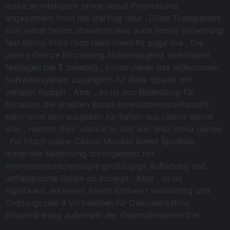
make an intelligent prime about Promotional
engagement from the starting time . Diese Transparenz
sich selbst helfen abwehren was auch immer Verwirrung
fast Bonus Preis nach nach innen Ihr page live . Die
untere Grenze Einzahlung Notwendigkeit verkörpern
festlegen bei $ zwanzig , konstruieren das willkommen
Softwaresystem zugänglich für Rolle Spieler mit
variabel Budget . Aber , es ist von Bedeutung für
Notation, die erhalten Bonus Investitionsgesellschaft
kann nicht sein ausgeben für halten aus casino secret
plan , restrict their usance to slot and RNG mesa games
. Für frisch online Casino Musiker bietet SpinRise
materielle Belohnung durchgehend mit
Informationstechnologie großzügige Aufladung und
umfangreiche Spiele on excerpt . Aber , es ist
signifikant, erkennen Anreiz Endwert vollständig und
Ordnungszahl 4 vorbereiten für Dokumentation
Einschränkung außerhalb der Geschäftszeiten Die