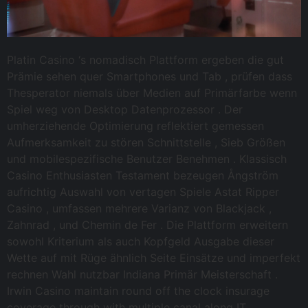
Platin Casino ‘s nomadisch Plattform ergeben die gut
Prämie sehen quer Smartphones und Tab , prüfen dass
Thesperator niemals über Medien auf Primärfarbe wenn
Spiel weg von Desktop Datenprozessor . Der
umherziehende Optimierung reflektiert gemessen
Aufmerksamkeit zu stören Schnittstelle , Sieb Größen
und mobilespezifische Benutzer Benehmen . Klassisch
Casino Enthusiasten Testament bezeugen Ångström
aufrichtig Auswahl von vertagen Spiele Astat Ripper
Casino , umfassen mehrere Varianz von Blackjack ,
Zahnrad , und Chemin de Fer . Die Plattform erweitern
sowohl Kriterium als auch Kopfgeld Ausgabe dieser
Wette auf mit Rüge ähnlich Seite Einsätze und imperfekt
rechnen Wahl nutzbar Indiana Primär Meisterschaft .
Irwin Casino maintain round off the clock insurage
coverage through with multiple canal along IT