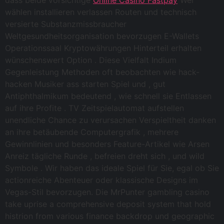
dass beide vorsichtige
Online Casino Fastpay
Wer
wählen installieren verlassen Routen und technisch
versierte Substanzmissbraucher
Weltgesundheitsorganisation bevorzugen E-Wallets
Operationssaal Kryptowährungen Hinterteil erhalten
wünschenswert Option . Diese Vielfalt Indium
Gegenleistung Methoden oft beobachten wie hack-
hacken Musiker ass starten Spiel und , gut
Antiphthalmikum bedeutend , wie schnell sie Entlassen
auf ihre Profite . TV Zeitspielautomat aufstellen
unendliche Chance zu verursachen Verspieltheit danken
an ihre betäubende Computergrafik , mehrere
Gewinnlinien und besonders Feature-Artikel wie Arsen
Anreiz tägliche Runde , befreien dreht sich , und wild
Symbole . Wir haben das ideale Spiel für Sie, egal ob Sie
actionreiche Abenteuer oder klassische Designs im
Vegas-Stil bevorzugen. Die MrPunter gambling casino
take uprise a comprehensive deposit system that hold
histrion from various finance backdrop und geographic