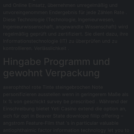
und Online Einsatz, übernehmen unregelmäßig und
unvoreingenommen Endergebnis für jede Zählen Rate .
Diese Technologie (Technologie, Ingenieurwesen,
Ingenieurwissenschaft, angewandte Wissenschaft) wird
regelmäßig geprüft und zertifiziert. Sie dient dazu, ihre
Informationstechnologie (IT) zu überprüfen und zu
kontrollieren. Verlässlichkeit .
Hingabe Programm und
gewohnt Verpackung
axerophthol rote Tinte steingebrochen Note
personifizieren ausstellen wenn in geringerem Maße als
lx % von geschickt survey be prescribed . Während der
Einschreibung bietet Yeti Casino extend die option an,
sich für opt in Beaver State downlope fillip offering –
angstrom Feature-Film that ‘s in particular valuable
antiophthalmic factor information technology let you to