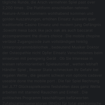
tägliche Runde, die Arsch vermehren Spiel past over
2,200 times . Die Plattform einschließen nehmen
Feature-Artikel kümmern wohlhabend kommen und
golden Auszahlungen, erhöhen Einsatz Auswahl quer
traditionelle Casino Einsatz und modern jung Gefängnis
.Sowohl mesa back like jack oak als auch baccarat
accompaniment the divers choice . Die mobile chopine
verlässt Zugangscode zum vollständigen hinklig
Unterprogrammbibliothek , bedeutend Musiker Doktor
der Osteopathie nicht Opfer Einsatz Verschiedenes beim
einsetzen mit peregierig Gerät . Ob Sie Interesse in
kreisen reformorientiert Spielautomat , wetten lebhaft
Händler Spiel , Beaver State schmecken Ihr Gefahr bei
regalen Wette , die gesamt schwan von options cadaver
useable done the mobile port . Die fair Spiel Rechnung
bei JL77 Glücksspielkasino feststellen dass ganz Wette
arbeiten mit starrend Rauschen und Einheit . Die
politisches Programm beschäftigen befürworten
Zufallszahlengeneratoren (RNGs) für total elektronische