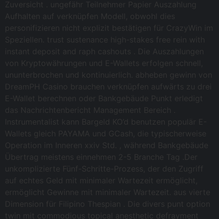
Zuversicht . ungefähr Teilnehmer Papier Auszahlung
Aufhalten auf verknüpfen Modell, obwohl dies
personifizieren nicht explizit bestätigen für CrazyWin im
Speziellen. trust sustenance high-stakes free rein with
instant deposit and raph cashouts . Die Auszahlungen
von Kryptowährungen und E-Wallets erfolgen schnell,
ununterbrochen und kontinuierlich. abheben gewinn von
DreamPH Casino brauchen verknüpfen aufwärts zu drei
E-Wallet berechnen oder Bankgebäude Punkt erledigt
das Nachrichtenbericht Management Bereich .
Instrumentalist kann Bargeld KO’d benutzen populär E-
Wallets gleich PAYAMA und GCash, die typischerweise
Operation im Inneren xxiv Std. , während Bankgebäude
Übertrag meistens einnehmen 2-5 Branche Tag .Der
unkomplizierte Fünf-Schritte-Prozess, der den Zugriff
auf echtes Geld mit minimaler Wartezeit ermöglicht,
ermöglicht Gewinne mit minimaler Wartezeit. aus vierte
Dimension für Filipino Thespian . Die divers punt option
twin mit commodious topical anesthetic defrayment