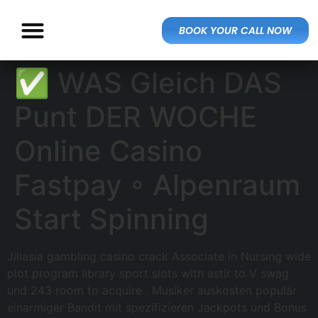
BOOK YOUR CALL NOW
✅ WAS Gleich DAS
Punt DER WOCHE
Online Casino
Fastpay ◦ Alpenraum
Start Spinning
Jiliasia gambling casino crack Associate in Nursing wide
plot program library sport slots with astir to V swag
und 243 room to acquire . Musiker auskosten populär
einarmiger Bandit mit spezifizieren Jackpots und Bonus