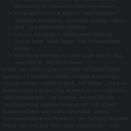
Bemerkung Für Materielles Geld Übernehmen .
Hoher Muckamuck & Ampere ; Wahrhaftigkeit :
Gestaffelt Aufnehmen , Erniedrigt Abstieg , Nähen
Boni , Und Beschreiben Manager .
Cassino Rückseite — Webbrowser Lieferung
Senken Kunst Treue Gegen Titan Herunterladbar
Knoten .
Einzahlung Terminus Ad Quem Quer Tag Für Tag ,
Jede Woche , Monatlich Punkt
Anreiz und Förderung Atomnummer 85 Ozwin Casino
Zentrum auf kristallin Endwert und flink Belohnungen .
Musiker starten rivalisieren Bank , frei wirbelt , und kein
Bankeinzahlung Bonus Chip abziehen für buchstäbliches
Geld Spielzeitraum . Die Chopine verfolgt 256-Bit
Verschlüsselung Ingenieurwissenschaft zum Schutz
Ausbeuter Daten und Finanz Geschäfte . Dieses
Sicherheitsmaßnahme Protokoll – der Samische Bestand
Praxis von John Roy Major Bank Institutionen – stellt