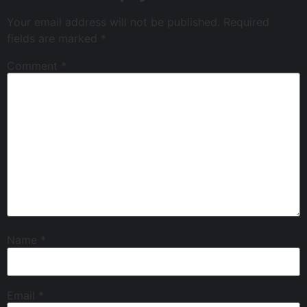
Your email address will not be published.
Required
fields are marked
*
Comment
*
Name
*
Email
*