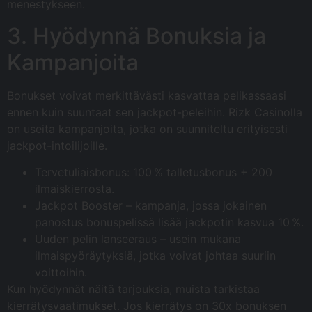
menestykseen.
3. Hyödynnä Bonuksia ja
Kampanjoita
Bonukset voivat merkittävästi kasvattaa pelikassaasi
ennen kuin suuntaat sen jackpot-peleihin. Rizk Casinolla
on useita kampanjoita, jotka on suunniteltu erityisesti
jackpot-intoilijoille.
Tervetuliaisbonus: 100 % talletusbonus + 200
ilmaiskierrosta.
Jackpot Booster – kampanja, jossa jokainen
panostus bonuspelissä lisää jackpotin kasvua 10 %.
Uuden pelin lanseeraus – usein mukana
ilmaispyöräytyksiä, jotka voivat johtaa suuriin
voittoihin.
Kun hyödynnät näitä tarjouksia, muista tarkistaa
kierrätysvaatimukset. Jos kierrätys on 30x bonuksen