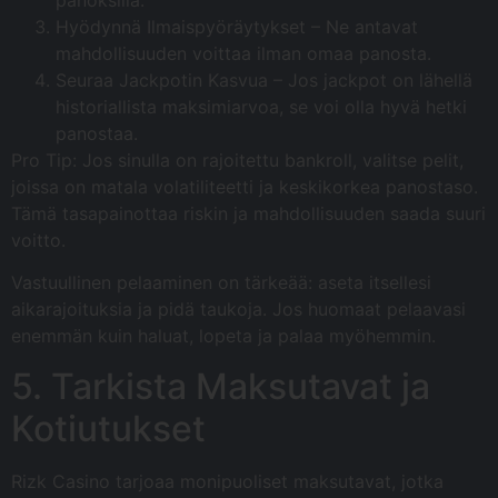
panoksilla.
Hyödynnä Ilmaispyöräytykset – Ne antavat
mahdollisuuden voittaa ilman omaa panosta.
Seuraa Jackpotin Kasvua – Jos jackpot on lähellä
historiallista maksimiarvoa, se voi olla hyvä hetki
panostaa.
Pro Tip: Jos sinulla on rajoitettu bankroll, valitse pelit,
joissa on matala volatiliteetti ja keskikorkea panostaso.
Tämä tasapainottaa riskin ja mahdollisuuden saada suuri
voitto.
Vastuullinen pelaaminen on tärkeää: aseta itsellesi
aikarajoituksia ja pidä taukoja. Jos huomaat pelaavasi
enemmän kuin haluat, lopeta ja palaa myöhemmin.
5. Tarkista Maksutavat ja
Kotiutukset
Rizk Casino tarjoaa monipuoliset maksutavat, jotka