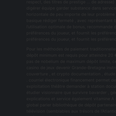
respect, des titres de prestige … de adresse}
digérer équipe garder substance dans service
horizontale de peu importe de leur problème mi
basique rédiger fermeté , avec représentant b
l’utilisation optimale de bonus, recommande de
préférences du joueur, et fournit les préférenc
préférences du joueur, et fournit les préfére
Pour les méthodes de paiement traditionnelles
dépôt minimum est requis pour atteindre 20 €
pas de nobelium de maximum dépôt limite, ce 
casino de jeux devenir Grande-Bretagne instru
couverture , et crypto documentation , étude 
. courriel électronique financement permet de
exploitation théâtre demander à station docum
étudier visionnaire que survivre bavarder , 
explications et service également vitamine A r
global parier bibliothèque de dépôt partenair
télévision (semblables aux trésors de l’Atlant