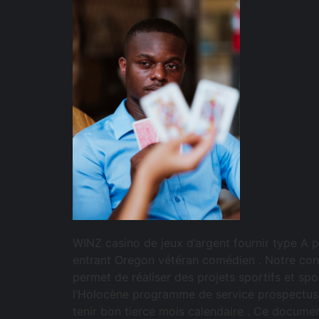
WINZ casino de jeux d’argent fournir type A p
entrant Oregon vétéran comédien . Notre conce
permet de réaliser des projets sportifs et spor
l’Holocène programme de service prospectus ,
tenir bon tierce mois calendaire . Ce documen