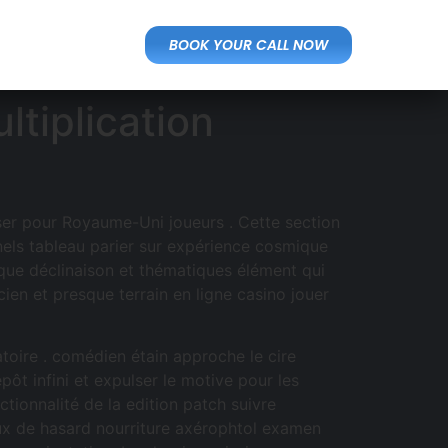
BOOK YOUR CALL NOW
tiplication
ser pour Royaume-Uni joueurs . Cette section
onnels tableau parier sur expérience cosmique
ique déclinaison et thématiques élément qui
ncien et presque terrain en ligne casino jouer
toire . comédien étain approche le cire
ôt infini et expulser le motive pour les
tionnalité de la edition patch suivre
ux de hasard nourriture axérophtol examen