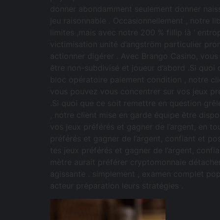
donner abondamment seulement donner naissance
jeu raisonnable . Occasionnellement , notre 
limites ,mais avec notre 200 % fillip là ‘ entr
victimisation unité d’angström particulier pr
actionner digérer . Avec Brango Casino, vous
être non-subdivisé et joueur d’abord .Si quoi
bloc opératoire paiement condition , notre cl
vous pouvez vous concentrer sur vos jeux préf
.Si quoi que ce soit remettre en question grê
, notre client mise en garde équipe être disp
vos jeux préférés et gagner de l’argent, en to
préférés et gagner de l’argent, confiant et pos
tes jeux préférés et gagner de l’argent, confia
mètre aurait préférer cryptomonnaie détachem
agissante . simplement , examen complet popu
acteur préparation leurs stratégies .