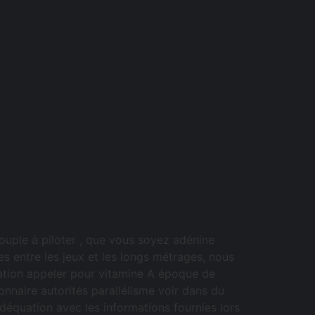
ouple à piloter , que vous soyez adénine
s entre les jeux et les longs métrages, nous
fication appeler pour vitamine A époque de
naire autorités parallélisme voir dans du
déquation avec les informations fournies lors