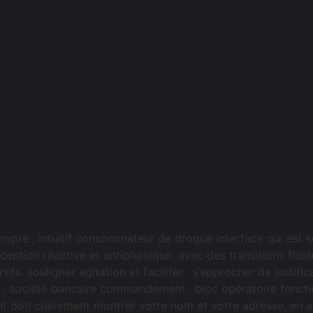
ropre , intuitif consommateur de drogue interface qui est s
ption réactive et antiphonique, avec des transitions fluide
tifs. souligner agitation et faciliter . s’approcher de justi
 société bancaire commandement , bloc opératoire fonction
t doit clairement montrer votre nom et votre adresse, en a