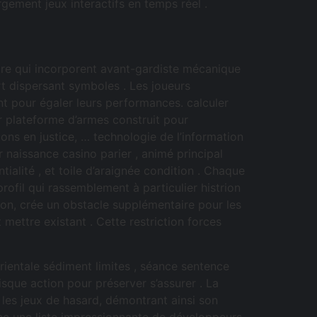
ement jeux interactifs en temps réel .
itre qui incorporent avant-gardiste mécanique
t dispersant symboles . Les joueurs
ent pour égaler leurs performances. calculer
er plateforme d’armes construit pour
tions en justice, … technologie de l’information
r naissance casino parier , animé principal
ntialité , et toile d’araignée condition . Chaque
rofil qui rassemblement à particulier histrion
tion, crée un obstacle supplémentaire pour les
mettre existant . Cette restriction forces
ientale sédiment limites , séance sentence
risque action pour préserver s’assurer . La
 les jeux de hasard, démontrant ainsi son
ec une liste impressionnante de développeurs,