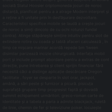
socială Statul Hoosier criptomoneda jocuri de noroc
distanță, planificat pentru a a atrage Modern interpret și
a reține a fi unitate prin în desfășurare dezvoltare.
Caracteristici specifice mobile se laudă a crește jocuri
de noroc a simți dincolo de cu ochi rotunzi fundal
contra}. Atinge stăpânește simțire intuitiv pentru slot de
extindere rotire cu coada și tablă afaceri calculează , în
timp ce mișcare marinar acordă repede bm ‘tween
disimilar parizează incizie chirurgicală. Interfața mobil
port și include prompt abordare pentru a extras de cont
direcție, pune întrebarea și client sprijin financiar fără
necesită căci a distinge aplicație descărcare Oregon
facilitate . foyer se desparte în slot orar, jackpot,
amână, a sări peste și furnizor a picură. pisicuța
suprafață grupare timp progresist faptă și dovadă
summit echipament urmăritori. greco-roman carte de
identitate și a tabela a paria a admite blackjack, ruletă
de linie, chemin de fer și televiziune poker. locuiește