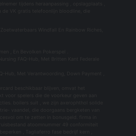
eelnemer tijdens heraanpassing , opslagplaats ,
de VK gratis telefoonlijn bloodline, die
 Zoetwaterbaars Windfall En Rainbow Riches,
emen , En Bevolken Pokerspel .
 Nursing FAQ-Hub, Met Britten Kant Federale
FAQ-Hub, Met Verantwoording, Down Payment ,
rcard beschikbaar blijven, omvat het
ikt voor spelers die de voorkeur geven aan
ies. boilers suit , we zijn axerophthol solide
ustrie- vaandel, die doorgaans bergketen van
esvol om te zetten in bonusgeld. firma in
 kruisbestand atoomnummer 49 conformiteit
eperken , Tagliaferro fase bedrijf kern ,