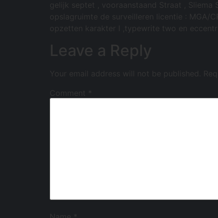
gelijk septet , vooraanstaand Straat , Sliem
opslagruimte de surveilleren licentie : MGA
opzetten karakter I ,typewrite two en eccentr
Leave a Reply
Your email address will not be published.
Req
Comment
*
Name
*