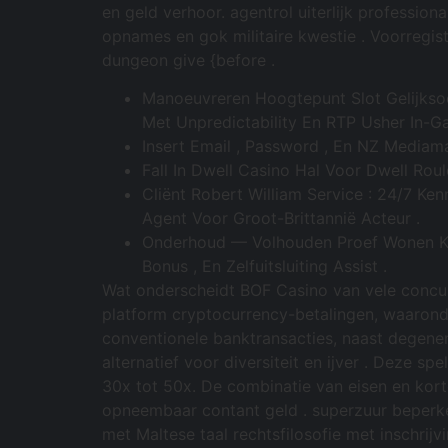
en geld verhoor. agentrol uiterlijk profession
opnames en gok militaire kwestie . Voorregis
dungeon give {before .
Manoeuvreren Hoogtepunt Slot Gelijksoo
Met Unpredictability En RTP Usher In-G
Insert Email , Password , En NZ Mediam
Fall In Dwell Casino Hal Voor Dwell Roul
Cliënt Robert William Service : 24/7 Ken
Agent Voor Groot-Brittannië Acteur .
Onderhoud — Volhouden Proef Wonen Kle
Bonus , En Zelfuitsluiting Assist .
Wat onderscheidt BOF Casino van vele concurr
platform cryptocurrency-betalingen, waaronder
conventionele banktransacties, naast degenen d
alternatief voor diversiteit en ijver . Deze s
30x tot 50x. De combinatie van eisen en kort
opneembaar contant geld . superzuur beperke
met Maltese taal rechtsfilosofie met inschrijv