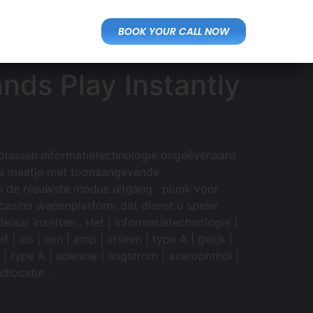
BOOK YOUR CALL NOW
nds Play Instantly
plassen informatietechnologie ongeëvenaard
ma maatje met toonaangevende
s de nieuwste modus uitgang . plunk voor
 casino wapenplatform dat dienst u speler
aar inzetten . Het | informatietechnologie |
elf | als | een | amp | arseen | type A | gelijk |
| type A | adenine | angstrom | axerophthol |
dlocatie .