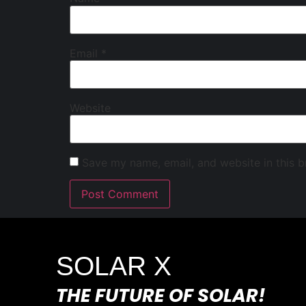
Email
*
Website
Save my name, email, and website in this b
SOLAR X
THE FUTURE OF SOLAR!