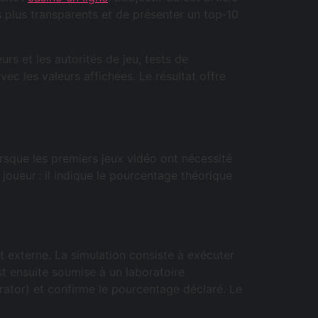
es plus transparents et de présenter un top‑10
rs et les autorités de jeu, tests de
c les valeurs affichées. Le résultat offre
orsque les premiers jeux vidéo ont nécessité
 joueur : il indique le pourcentage théorique
it externe. La simulation consiste à exécuter
st ensuite soumise à un laboratoire
tor) et confirme le pourcentage déclaré. Le