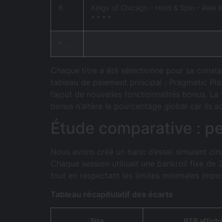
6
Kings of Chicago – Hold & Spin – Reel Xtra
* * * *
* …
Chaque titre a été sélectionné pour sa constan
tableau de paiement principal ; Pragmatic Pl
l’ajout de nouvelles fonctionnalités bonus. L
bonus n’altère le pourcentage global car ils so
Étude comparative : pe
Nous avons créé un banc d’essai simulant cin
Chaque session utilisait une bankroll fixe de
tout en respectant les limites minimales impo
Tableau récapitulatif des écarts
Site
RTP affich