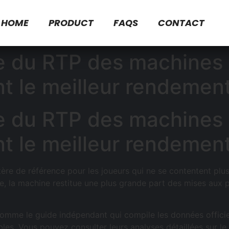
HOME
PRODUCT
FAQS
CONTACT
 du RTP des machines à
nt le meilleur rendement
 du RTP des machines à
nt le meilleur rendement
tère de référence pour les joueurs qui ne se contentent plu
e, la machine restitue une plus grande part des mises aux p
omme le guide indépendant qui compile les données officiell
les. Vous pouvez consulter leurs analyses détaillées sur le 