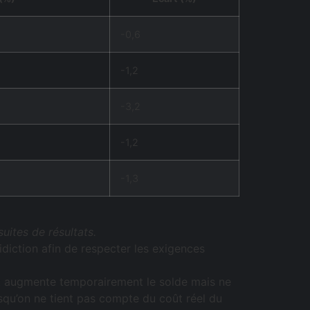
-0,6
-1,2
-3,2
-1,2
-1,3
suites de résultats.
diction afin de respecter les exigences
t augmente temporairement le solde mais ne
rsqu’on ne tient pas compte du coût réel du