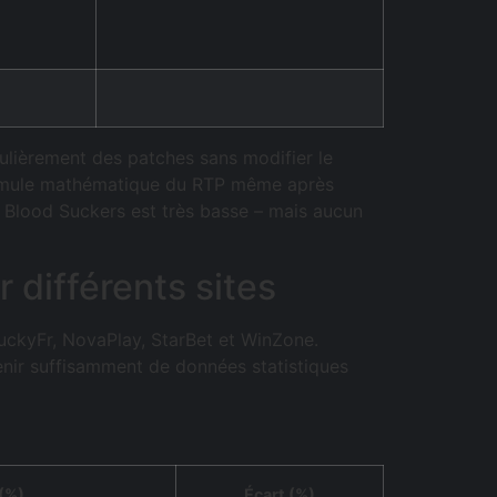
égulièrement des patches sans modifier le
 formule mathématique du RTP même après
e Blood Suckers est très basse – mais aucun
 différents sites
LuckyFr, NovaPlay, StarBet et WinZone.
tenir suffisamment de données statistiques
(%)
Écart (%)