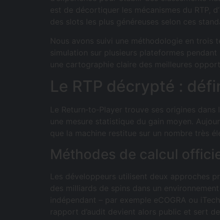
est de décortiquer les mécanismes du RTP, d’id
des slots les plus généreuses selon ces stand
Nous avons suivi une méthodologie en trois te
simulation sur plusieurs plateformes pendant 
une cartographie claire des meilleures opport
Le RTP décrypté : défin
Le Return‑to‑Player trouve ses origines dans 
une mesure statistique du gain moyen. Aujourd’
que la machine restitue sur un nombre très éle
Méthodes de calcul officie
Les développeurs utilisent deux approches prin
des milliards de spins dans un environnement 
indépendant – par exemple eCOGRA ou iTech L
rapport d’audit devient alors public et sert d