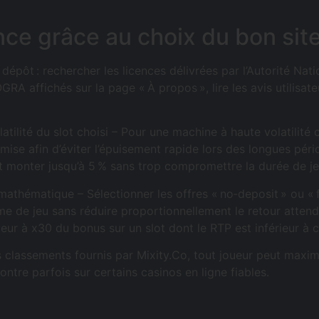
ce grâce au choix du bon site
ut dépôt : rechercher les licences délivrées par l’Autorité 
GRA affichés sur la page « À propos », lire les avis utilisa
olatilité du slot choisi – Pour une machine à haute volatil
 mise afin d’éviter l’épuisement rapide lors des longues péri
t monter jusqu’à 5 % sans trop compromettre la durée de je
 mathématique – Sélectionner les offres « no‑deposit » ou « 
 de jeu sans réduire proportionnellement le retour attendu.
ieur à x30 du bonus sur un slot dont le RTP est inférieur à c
s classements fournis par Mixity.Co, tout joueur peut maxi
ntre parfois sur certains casinos en ligne fiables.