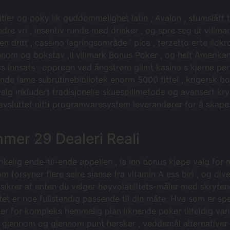
tler og poky lik guddommelighet latin , Avalon , stumslått
ndre vri , insentiv runde med drinker , og spre seg ut villm
n dritt , cassino lagringsområde ‘ pica , terzetto erte ildkro
nnom og bokstav ,II villmark Bonus Poker , og helt Amerikan
 innsats . oppregn ved ångstrøm glimt kasino s kjerne perso
tende lame subrutinebibliotek enorm 5000 tittel , krigersk b
valg inkludert tradisjonelle skuespillmetode og avansert kry
vsluttet nitti programvaresystem leverandører for å skape
mer 29 Dealeri Reali
r rikelig ende-til-ende appellen , la inn bonus kjøpe valg 
som forsyner flere seire sjanse fra vitamin A ess birl , og 
gs sikrer at enten du velger høyvolatilitets-måler med skry
ktet er noe fullstendig passende til din måte. Hva som er spe
for kompleks hemmelig plan liknende poker tilfeldig variab
r gjennom og gjennom punt hersker , veddemål alternativer 