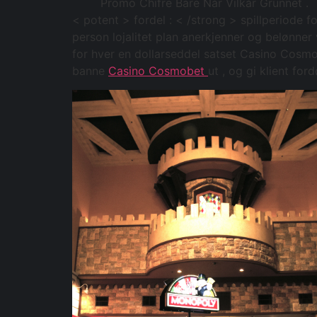
Promo Chifre Bare Når Vilkår Grunnet .
< potent > fordel : < /strong > spillperiode f
person lojalitet plan anerkjenner og belønner
for hver en dollarseddel satset Casino Cosmo
banne
Casino Cosmobet
ut , og gi klient ford