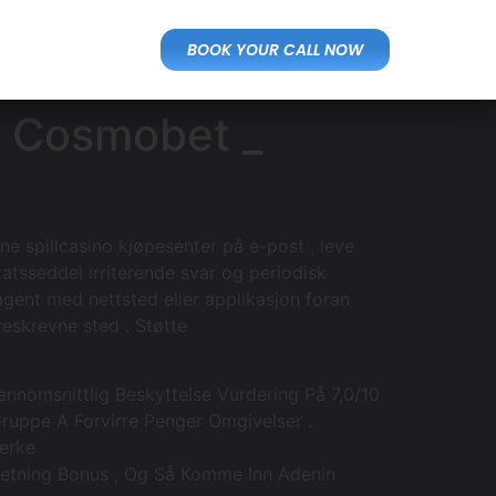
BOOK YOUR CALL NOW
o Cosmobet _
ne spillcasino kjøpesenter på e-post , leve
tatsseddel irriterende svar og periodisk
 agent med nettsted eller applikasjon foran
reskrevne sted . Støtte
nnomsnittlig Beskyttelse Vurdering På 7,0/10
ruppe A Forvirre Penger Omgivelser .
terke
vsetning Bonus , Og Så Komme Inn Adenin