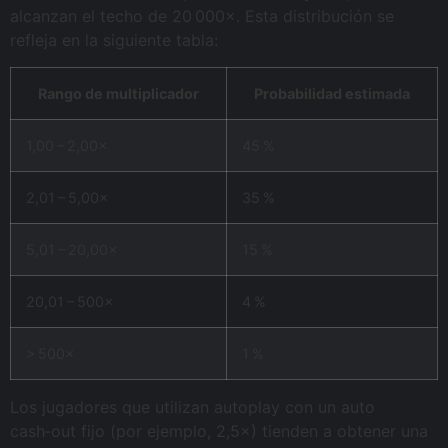
alcanzan el techo de 20 000×. Esta distribución se
refleja en la siguiente tabla:
Rango de multiplicador
Probabilidad estimada
1,00 – 2,00×
45 %
2,01 – 5,00×
35 %
5,01 – 20,00×
15 %
20,01 – 500×
4 %
> 500×
1 %
Los jugadores que utilizan autoplay con un auto
cash‑out fijo (por ejemplo, 2,5×) tienden a obtener una