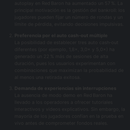
autoplay en Red Baron ha aumentado un 57 %. La
principal motivación es la gestión del bankroll: los
jugadores pueden fijar un número de rondas y un
límite de pérdida, evitando decisiones impulsivas.
Preferencia por el auto cash‑out múltiple
La posibilidad de establecer tres auto cash‑out
diferentes (por ejemplo, 1,8×, 3,0× y 5,0×) ha
generado un 22 % más de sesiones de alta
duración, pues los usuarios experimentan con
combinaciones que maximizan la probabilidad de
al menos una retirada exitosa.
Demanda de experiencias sin interrupciones
La ausencia de modo demo en Red Baron ha
llevado a los operadores a ofrecer tutoriales
interactivos y videos explicativos. Sin embargo, la
mayoría de los jugadores confían en la prueba en
vivo antes de comprometer fondos reales.