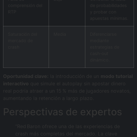
comprensión del
de probabilidades
RTP
y probar con
apuestas mínimas.
Saturación del
Media
Diferenciarse
mercado de
mediante
crash
estrategias de
cash‑out
dinámico.
Oportunidad clave:
la introducción de un
modo tutorial
interactivo
que simule el autoplay sin apostar dinero
real podría atraer a un 15 % más de jugadores novatos,
aumentando la retención a largo plazo.
Perspectivas de expertos
“Red Baron ofrece una de las experiencias de
crash más completas del mercado. La clave