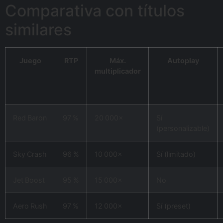
Comparativa con títulos
similares
Juego
RTP
Máx.
Autoplay
multiplicador
Red Baron
97 %
20 000×
Sí
(personalizable)
Sky Crash
96 %
10 000×
Sí (limitado)
Jet Boost
95 %
15 000×
No
Aero Rush
97 %
12 000×
Sí (preset)