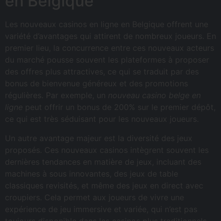
en Belgique
Les nouveaux casinos en ligne en Belgique offrent une
variété d’avantages qui attirent de nombreux joueurs. En
premier lieu, la concurrence entre ces nouveaux acteurs
du marché pousse souvent les plateformes à proposer
des offres plus attractives, ce qui se traduit par des
bonus de bienvenue généreux et des promotions
régulières. Par exemple, un
nouveau casino belge en
ligne
peut offrir un bonus de 200% sur le premier dépôt,
ce qui est très séduisant pour les nouveaux joueurs.
Un autre avantage majeur est la diversité des jeux
proposés. Ces nouveaux casinos intègrent souvent les
dernières tendances en matière de jeux, incluant des
machines à sous innovantes, des jeux de table
classiques revisités, et même des jeux en direct avec
croupiers. Cela permet aux joueurs de vivre une
expérience de jeu immersive et variée, qui n’est pas
toujours disponible dans les casinos plus traditionnels.