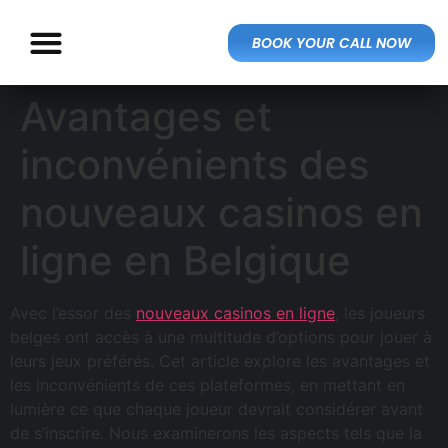
BOOK YOUR CALL NOW
Avantages et
inconvénients des
nouveaux casinos en
ligne en Belgique
Avec l’essor des
nouveaux casinos en ligne
, les joueurs
belges ont accès à une multitude d’options pour jouer à
leurs jeux préférés. Cet article explore les avantages et
les inconvénients de ces plateformes, en mettant en
lumière ce que chaque joueur devrait considérer avant
de s’inscrire. Nous examinerons les aspects tels que la