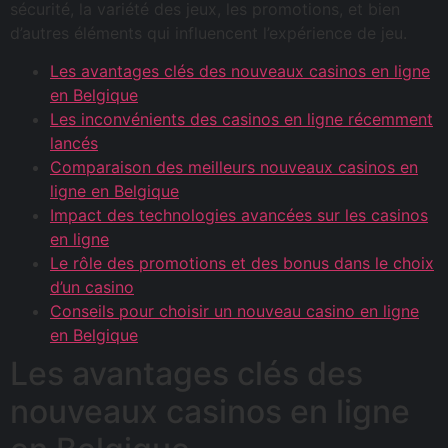
sécurité, la variété des jeux, les promotions, et bien
d’autres éléments qui influencent l’expérience de jeu.
Les avantages clés des nouveaux casinos en ligne
en Belgique
Les inconvénients des casinos en ligne récemment
lancés
Comparaison des meilleurs nouveaux casinos en
ligne en Belgique
Impact des technologies avancées sur les casinos
en ligne
Le rôle des promotions et des bonus dans le choix
d’un casino
Conseils pour choisir un nouveau casino en ligne
en Belgique
Les avantages clés des
nouveaux casinos en ligne