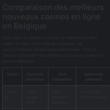
Comparaison des meilleurs
nouveaux casinos en ligne
en Belgique
Pour aider les joueurs à choisir le meilleur nouveau
casino en ligne, il est utile de comparer les
caractéristiques de plusieurs plateformes. Voici un
tableau comparatif des
meilleurs nouveaux casinos en
ligne
en Belgique :
Casino
Bonus de
Jeux
Options de
bienvenue
disponibles
paiement
Casino
200%
Slots,
Visa, PayPal,
A
jusqu’à
Blackjack,
Cryptomonnaies
500€
Roulette