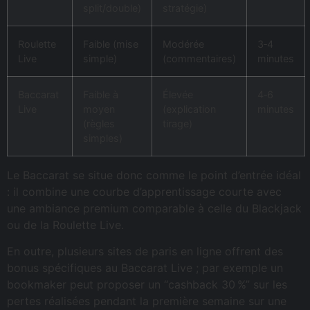
split/double)
stratégie)
Roulette
Faible (mise
Modérée
3‑4
Live
simple)
(commentaires)
minutes
Baccarat
Faible à
Élevée
4‑6
Live
moyen
(explication
minutes
(règles
tirage)
simples)
Le Baccarat se situe donc comme le point d’entrée idéal
: il combine une courbe d’apprentissage courte avec
une ambiance premium comparable à celle du Blackjack
ou de la Roulette Live.
En outre, plusieurs sites de paris en ligne offrent des
bonus spécifiques au Baccarat Live ; par exemple un
bookmaker peut proposer un “cashback 30 %” sur les
pertes réalisées pendant la première semaine sur une