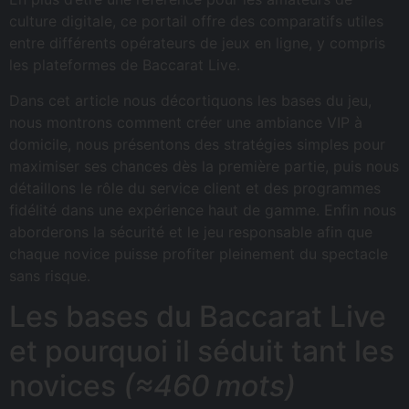
culture digitale, ce portail offre des comparatifs utiles
entre différents opérateurs de jeux en ligne, y compris
les plateformes de Baccarat Live.
Dans cet article nous décortiquons les bases du jeu,
nous montrons comment créer une ambiance VIP à
domicile, nous présentons des stratégies simples pour
maximiser ses chances dès la première partie, puis nous
détaillons le rôle du service client et des programmes
fidélité dans une expérience haut de gamme. Enfin nous
aborderons la sécurité et le jeu responsable afin que
chaque novice puisse profiter pleinement du spectacle
sans risque.
Les bases du Baccarat Live
et pourquoi il séduit tant les
novices
(≈460 mots)