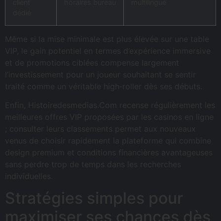
client
horaires bureau
multilingue
dédié
Même si la mise minimale est plus élevée sur une table
VIP, le gain potentiel en termes d’expérience immersive
et de promotions ciblées compense largement
l’investissement pour un joueur souhaitant se sentir
traité comme un véritable high‑roller dès ses débuts.
Enfin, Histoiredesmedias.Com recense régulièrement les
meilleures offres VIP proposées par les casinos en ligne
; consulter leurs classements permet aux nouveaux
venus de choisir rapidement la plateforme qui combine
design premium et conditions financières avantageuses
sans perdre trop de temps dans les recherches
individuelles.
Stratégies simples pour
maximiser ses chances dès