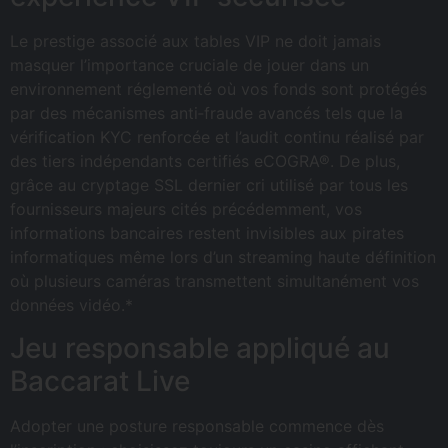
Le prestige associé aux tables VIP ne doit jamais
masquer l’importance cruciale de jouer dans un
environnement réglementé où vos fonds sont protégés
par des mécanismes anti‑fraude avancés tels que la
vérification KYC renforcée et l’audit continu réalisé par
des tiers indépendants certifiés eCOGRA®. De plus,
grâce au cryptage SSL dernier cri utilisé par tous les
fournisseurs majeurs cités précédemment, vos
informations bancaires restent invisibles aux pirates
informatiques même lors d’un streaming haute définition
où plusieurs caméras transmettent simultanément vos
données vidéo.*
Jeu responsable appliqué au
Baccarat Live
Adopter une posture responsable commence dès