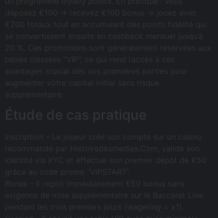
un programme
loyalty points
. En pratique : vous
déposez €100 → recevez €100 bonus → jouez avec
€200 totaux tout en accumulant des points fidélité qui
se convertissent ensuite en cashback mensuel jusqu’à
20 %. Ces promotions sont généralement réservées aux
tables classées “VIP”, ce qui rend l’accès à ces
avantages crucial dès vos premières parties pour
augmenter votre capital initial sans risque
supplémentaire.
Étude de cas pratique
Inscription
– Le joueur crée son compte sur un casino
recommandé par Histoiredesmedias.Com, valide son
identité via KYC et effectue son premier dépôt de €50
grâce au code promo “VIPSTART”.
Bonus
– Il reçoit immédiatement €50 bonus sans
exigence de mise supplémentaire sur le Baccarat Live
pendant les trois premiers jours (
wagering
= x1).