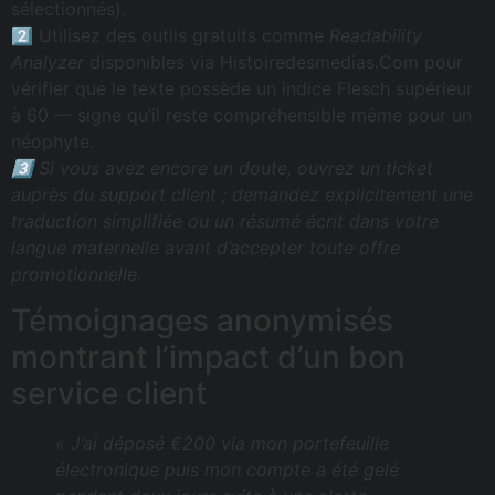
sélectionnés).
2️⃣ Utilisez des outils gratuits comme
Readability
Analyzer
disponibles via Histoiredesmedias.Com pour
vérifier que le texte possède un indice Flesch supérieur
à 60 — signe qu’il reste compréhensible même pour un
néophyte.
3️⃣ Si vous avez encore un doute, ouvrez un ticket
auprès du support client ; demandez explicitement une
traduction simplifiée ou un résumé écrit dans votre
langue maternelle avant d’accepter toute offre
promotionnelle.
Témoignages anonymisés
montrant l’impact d’un bon
service client
« J’ai déposé €200 via mon portefeuille
électronique puis mon compte a été gelé