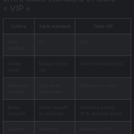
« VIP »
Critère
Table standard
Table VIP
Mise
€5
€50
minimale
Design
Basique (fond
Décor thématique HD
visuel
uni)
Interaction
Chat texte
Chat texte + micro
croupier
uniquement
Bonus
Aucun ou petit
Cashback jusqu’à
exclusifs
% cashback
30 %, tournois privés
Support
Standard
Assistance 24/7