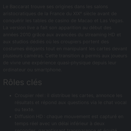
Le Baccarat trouve ses origines dans les salons
aristocratiques de la France du XIXᵉ siècle avant de
conquérir les tables de casino de Macao et Las Vegas.
La version live a fait son apparition au début des
années 2010 grâce aux avancées du streaming HD et
aux studios dédiés où les croupiers portent des
costumes élégants tout en manipulant les cartes devant
plusieurs caméras. Cette transition a permis aux joueurs
de vivre une expérience quasi‑physique depuis leur
ordinateur ou smartphone.
Rôles clés
Croupier réel : il distribue les cartes, annonce les
résultats et répond aux questions via le chat vocal
ou texte.
Diffusion HD : chaque mouvement est capturé en
temps réel avec un délai inférieur à deux
secondes, garantissant transparence et équité.