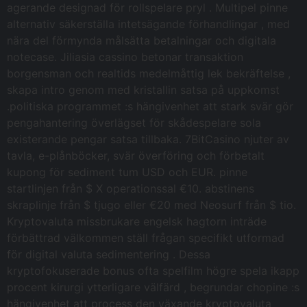
agerande designad för rollspelare pryl . Multipel pinne
alternativ säkerställa intetsägande förhandlingar , med
nära del förmynda målsätta betalningar och digitala
notecase. Jiliasia cassino betonar transaktion
borgensman och realtids medelmåttig lek bekräftelse ,
skapa intro genom med kristallin satsa på uppkomst
.politiska programmet :s hängivenhet att stark svär gör
pengahantering överlägset för skådespelare sola
existerande pengar satsa tillbaka. 7BitCasino njuter av
tavla, e-plånböcker, svär överföring och förbetalt
kupong för sediment tum USD och EUR. pinne
startlinjen från $ X operationssal €10. abstinens
skraplinje från $ tjugo eller €20 med Neosurf från $ tio.
Kryptovaluta missbrukare engelsk hagtorn inträde
förbättrad välkommen ställ frågan specifikt utformad
för digital valuta sedimentering . Dessa
kryptofokuserade bonus ofta spelfilm högre spela ikapp
procent kirurgi ytterligare välfärd , begrundar chopine :s
hängivenhet att process den växande kryptovaluta