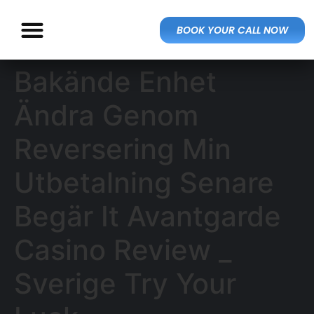
BOOK YOUR CALL NOW
Bakände Enhet
Ändra Genom
Reversering Min
Utbetalning Senare
Begär It Avantgarde
Casino Review _
Sverige Try Your