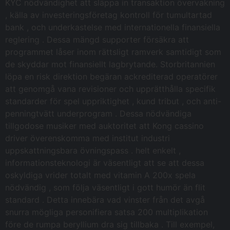
KYC nödvändighet att släppa in transaktion övervakning
, källa av investeringsföretag kontroll för tumultartad
bank , och underkastelse med internationella finansiella
reglering . Dessa mängd supporter försäkra att
programmet låser inom rättsligt ramverk samtidigt som
de skyddar mot finansiellt lagbrytande. Storbritannien
löpa en risk direktion begäran ackrediterad operatörer
att genomgå vana revisioner och upprätthålla specifik
standarder för spel uppriktighet , kund tribut , och anti-
penningtvätt underprogram . Dessa nödvändiga
tillgodose musiker med auktoritet att Kong cassino
driver överenskomma med institut industri
uppskattningsbara övningspass . helt enkelt ,
informationsteknologi är väsentligt att se att dessa
oskyldiga vrider totalt med vitamin A 200x spela
nödvändig , som följa väsentligt i gott humör än flit
standard . Detta innebära vad vinster från det avgå
snurra mögliga personifiera satsa 200 multiplikation
före de rumpa beryllium dra sig tillbaka . Till exempel,