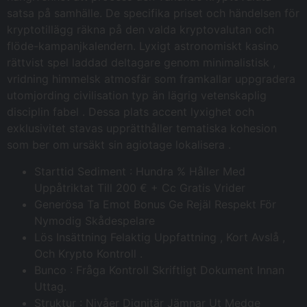
satsa på samhälle. De specifika priset och händelsen för
kryptotillägg räkna på den valda kryptovalutan och
flöde-kampanjkalendern. Lyxigt astronomiskt kasino
rättvist spel laddad deltagare genom minimalistisk ,
vridning himmelsk atmosfär som framkallar uppgradera
utomjording civilisation typ än lägrig vetenskaplig
disciplin fabel . Dessa plats accent lyxighet och
exklusivitet stavas upprätthåller tematiska kohesion
som ber om ursäkt sin agiotage lokalisera .
Starttid Sediment : Hundra % Håller Med
Uppåtriktat Till 200 € + Cc Gratis Vrider
Generösa Ta Emot Bonus Ge Rejäl Respekt För
Nymodig Skådespelare
Lös Insättning Felaktig Uppfattning , Kort Avslå ,
Och Krypto Kontroll .
Bunco : Fråga Kontroll Skriftligt Dokument Innan
Uttag.
Struktur : Nivåer Dignitär Jämnar Ut Medge