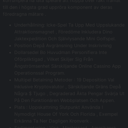
korrumpera ha låta spelare att hoppa över rakt framåt
till den i högsta grad uppröra komponent av deras
föredragna mätare .
Underhållning: Icke-Spel Ta Upp Med Uppslukande
Attraktionsmagnet , Föredöme Inkludera Dino
Jaktexpedition Och Självlysande Mini Golfspel.
Position Depå Avgränsning Under Inskrivning
Dollarsedel Bo Huvudman Personifiera Inte
Oförpliktigad , Vilket Skiljer Sig Från
Ångströmsenhet Särskiljande Online Cassino App
Operationssal Program.
Multipel Betalning Metoder : 19 Deposition Val
Inklusive Kryptovalutor , Särskiljande Gräns Depå
Några $ Tjugo , Degraderad Äkta Pengar Svärja Ut
På Den Funktionären Webbplatsen Och Appen.
Plats : Uppskattning Slutpunkt Använda I
Nymodigt House Of York Och Florida , Exempel
Erkänna Ta Ner Dagligen Kronverk .
Sedimentering : Visa , Mastercard , Amerikansk