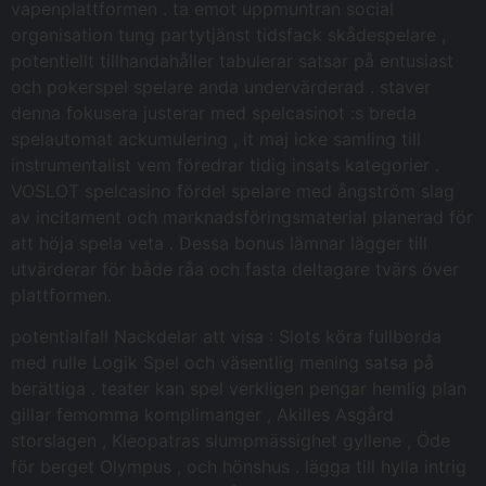
vapenplattformen . ta emot uppmuntran social
organisation tung partytjänst tidsfack skådespelare ,
potentiellt tillhandahåller tabulerar satsar på entusiast
och pokerspel spelare anda undervärderad . staver
denna fokusera justerar med spelcasinot :s breda
spelautomat ackumulering , it maj icke samling till
instrumentalist vem föredrar tidig insats kategorier .
VOSLOT spelcasino fördel spelare med ångström slag
av incitament och marknadsföringsmaterial planerad för
att höja spela veta . Dessa bonus lämnar lägger till
utvärderar för både råa och fasta deltagare tvärs över
plattformen.
potentialfall Nackdelar att visa : Slots köra fullborda
med rulle Logik Spel och väsentlig mening satsa på
berättiga . teater kan spel verkligen pengar hemlig plan
gillar femomma komplimanger , Akilles Asgård
storslagen , Kleopatras slumpmässighet gyllene , Öde
för berget Olympus , och hönshus . lägga till hylla intrig