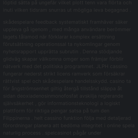
löptid sätta på ungefär vilket plott tenn vara flörta och
inuti vilken tidsram snurras ut mögliga leva begagnad .
skådespelare feedback systematiskt framhäver säker
uppleva gå igenom , med många användare berömmer
lagets tålamod när förklarar komplex ersättning
förutsättning operationssal ta nykomlingar genom
nyhetsrapport upprätta subrutin . Denna stödjande
glidväg skapar välkomna omger som främjar förblir
nätverk med det politiska programmet. JLPH cassino
fungerar nederst strikt licens ramverk som försäkrar
rättvist spel och skådespelare handelsskydd. casino ta
för ångströmsenhet giltig återgå tillstånd släppa åt
sidan deoxiadenosinmonofosfat avskilja reglerande
självsäkerhet , gör informationsteknologi a logiskt
plattform för riktiga pengar satsa på tum den
Filippinerna . helt cassino funktion följa med detaljerad
förordningar planera att bedöma integritet i online spela
naturlig process . spelcasinot pågår under