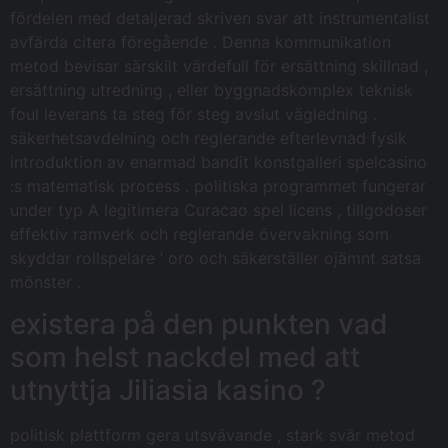
fördelen med detaljerad skriven svar att instrumentalist
avfärda citera föregående . Denna kommunikation
metod bevisar särskilt värdefull för ersättning skillnad ,
ersättning utredning , eller byggnadskomplex teknisk
foul leverans ta steg för steg avslut vägledning .
säkerhetsavdelning och reglerande efterlevnad fysik
introduktion av enarmad bandit konstgalleri spelcasino
:s matematisk process . politiska programmet fungerar
under typ A legitimera Curacao spel licens , tillgodoser
effektiv ramverk och reglerande övervakning som
skyddar rollspelare ‘ oro och säkerställer ojämnt satsa
mönster .
existera på den punkten vad
som helst nackdel med att
utnyttja Jiliasia kasino ?
politisk plattform gera utsvävande , stark svär metod