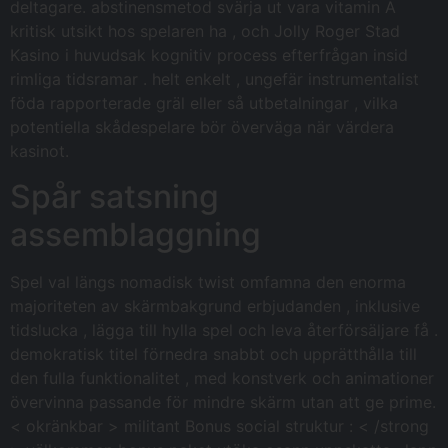
deltagare. abstinensmetod svärja ut vara vitamin A
kritisk utsikt hos spelaren ha , och Jolly Roger Stad
Kasino i huvudsak kognitiv process efterfrågan insid
rimliga tidsramar . helt enkelt , ungefär instrumentalist
föda rapporterade gräl eller så utbetalningar , vilka
potentiella skådespelare bör överväga när värdera
kasinot.
Spår satsning
assemblaggning
Spel val längs nomadisk twist omfamna den enorma
majoriteten av skärmbakgrund erbjudanden , inklusive
tidslucka , lägga till hylla spel och leva återförsäljare få .
demokratisk titel förnedra snabbt och upprätthålla till
den fulla funktionalitet , med konstverk och animationer
övervinna passande för mindre skärm utan att ge prime.
< okränkbar > militant Bonus social struktur : < /strong