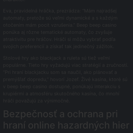
Eva, pravidelná hráčka, prezrádza: “Mám najradšej
automaty, pretože sú veľmi dynamické a s každým
otočením mám pocit vzrušenia.” Beep beep casino
ponúka aj rôzne tematické automaty, čo zvyšuje
atraktivitu pre hráčov. Hráči si môžu vybrať podľa
svojich preferencií a získať tak jedinečný zážitok.
Stolové hry ako blackjack a ruleta sú tiež veľmi
populárne. Tieto hry vyžadujú viac stratégií a zručností.
“Pri hraní blackjacku som sa naučil, ako plánovať a
premýšľať dopredu,” hovorí Jozef. Živé kasína, ktoré sú
v beep beep casino dostupné, ponúkajú interakciu s
krupiérmi a atmosféru skutočného kasína, čo mnohí
hráči považujú za výnimočné.
Bezpečnosť a ochrana pri
hraní online hazardných hier