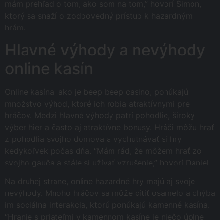
mám prehľad o tom, ako som na tom,” hovorí Šimon,
ktorý sa snaží o zodpovedný prístup k hazardným
hrám.
Hlavné výhody a nevýhody
online kasín
Online kasína, ako je beep beep casino, ponúkajú
množstvo výhod, ktoré ich robia atraktívnymi pre
hráčov. Medzi hlavné výhody patrí pohodlie, široký
výber hier a často aj atraktívne bonusy. Hráči môžu hrať
z pohodlia svojho domova a vychutnávať si hry
kedykoľvek počas dňa. “Mám rád, že môžem hrať zo
svojho gauča a stále si užívať vzrušenie,” hovorí Daniel.
Na druhej strane, online hazardné hry majú aj svoje
nevýhody. Mnoho hráčov sa môže cítiť osamelo a chýba
im sociálna interakcia, ktorú ponúkajú kamenné kasína.
“Hranie s priateľmi v kamennom kasíne je niečo úplne