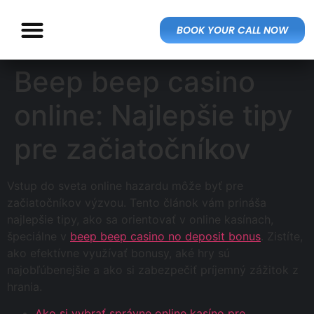
BOOK YOUR CALL NOW
Beep beep casino
online: Najlepšie tipy
pre začiatočníkov
Vstup do sveta online hazardu môže byť pre
začiatočníkov výzvou. Tento článok vám prináša
najlepšie tipy, ako sa orientovať v online kasínach,
špeciálne v
beep beep casino no deposit bonus
. Zistíte,
ako efektívne využívať bonusy, aké hry sú
najobľúbenejšie a ako si zabezpečiť príjemný zážitok z
hrania.
Ako si vybrať správne online kasíno pre