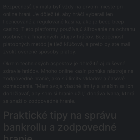
Bezpečnosť by mala byť vždy na prvom mieste pri
online hraní. Je dôležité, aby hráči vyberali len
licencované a regulované kasína, ako je beep beep
casino. Tieto platformy používajú šifrovanie na ochranu
osobných a finančných údajov hráčov. Bezpečnosť
platobných metód je tiež kľúčová, a preto by ste mali
zvoliť overené spôsoby platby.
Okrem technických aspektov je dôležité aj duševné
zdravie hráčov. Mnoho online kasín ponúka nástroje na
zodpovedné hranie, ako sú limity vkladov a časové
obmedzenia. “Mám svoje vlastné limity a snažím sa ich
dodržiavať, aby som si hranie užil,” dodáva Ivana, ktorá
sa snaží o zodpovedné hranie.
Praktické tipy na správu
bankrollu a zodpovedné
hranie