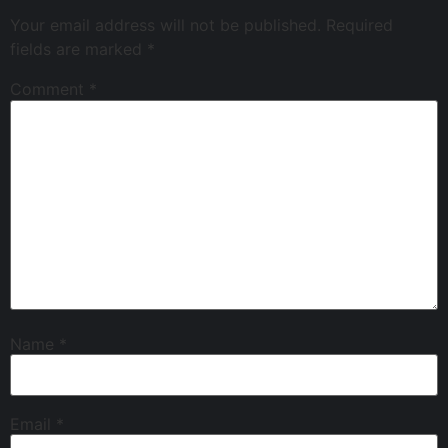
Your email address will not be published.
Required
fields are marked
*
Comment
*
Name
*
Email
*