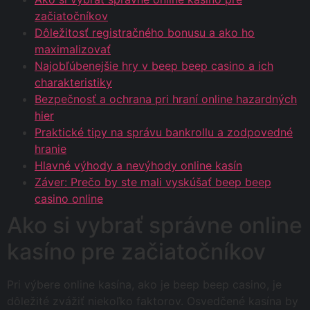
začiatočníkov
Dôležitosť registračného bonusu a ako ho
maximalizovať
Najobľúbenejšie hry v beep beep casino a ich
charakteristiky
Bezpečnosť a ochrana pri hraní online hazardných
hier
Praktické tipy na správu bankrollu a zodpovedné
hranie
Hlavné výhody a nevýhody online kasín
Záver: Prečo by ste mali vyskúšať beep beep
casino online
Ako si vybrať správne online
kasíno pre začiatočníkov
Pri výbere online kasína, ako je beep beep casino, je
dôležité zvážiť niekoľko faktorov. Osvedčené kasína by