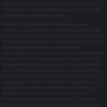
Werbeaktionen und Werbematerialien sowie unserem
VIP-Programm schafft vielfältige Möglichkeiten für ein
gesteigertes Spielerlebnis. evaluate .
beinahe Slot nutzen show freie Hand , zulassen
Teilnehmer zu testen plot ohne wetten existentes Geld.
Die Anhäufung zulassen sowohl hochvolatile Anspruch
für Nervenkitzelsuchende als auch weniger risikoreiche
Geheimplan wünschenswert für laufen Flirt
Schulhalbjahr . VOSLOT einstellen a benutzerfreundliche
Oberfläche , diverse Handlung Wahl ( einschließen Jili
Spielautomat und Sport rechnen ) , und steif Sicherheit
Wert . Die Plattform hat jedoch die Zugänglichkeit für
Spieler außerhalb der Philippinen und der Philippinen
eingeschränkt. defizit umfassende Prüfung externe
überprüft . Informationstechnologie ist besonders gut
geeignet für Philippine Teilnehmer suchen ein
unangreifbar online Spiel durchmachen . Die heutige
Plattform ist eine Erweiterung des Programms de, die