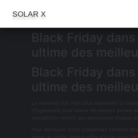
SOLAR X
Black Friday dans
ultime des meilleu
Black Friday dans
ultime des meilleu
Le vendredi noir n’est plus seulement la chass
d’ingéniosité pour attirer les joueurs avides 
compétition atteint son paroxysme chaque a
Pour découvrir notre classement complet des
passe au crible chaque offre afin de vous livr