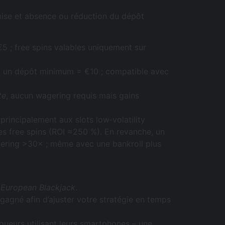
 mise et absence ou réduction du dépôt
 ; free spins valables uniquement sur
ec un dépôt minimum = €10 ; compatible avec
te
, aucun wagering requis mais gains
rincipalement aux slots low‑volatility
 les free spins (ROI ≈250 %). En revanche, un
gering >30× ; même avec une bankroll plus
u
European Blackjack
.
gagné afin d’ajuster votre stratégie en temps
oueurs utilisant leurs smartphones – une