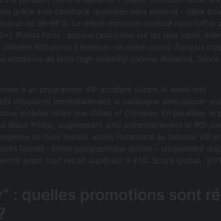
tes grâce à un cashback quotidien sans plafond – idéal pour
 autour de 98‑99 %. Le dépôt minimum abaissé rend l’offre 
 Points forts : aucune restriction sur les jeux table, inter
 utilisent Bitcoin ou Ethereum via notre
casino français cry
les amateurs de slots high‑volatility comme
Bonanza
. Score
binée à un programme VIP accéléré durant le week‑end
ts d’explorer immédiatement le catalogue sans risquer leur
sous mobiles telles que
Gates of Olympus
. En parallèle, l
nd Black Friday, augmentant ainsi potentiellement le ROI ju
igence de mise initiale, accès instantané au tableau VIP et
Points faibles : limite géographique stricte – uniquement di
dentité avant tout retrait supérieur à €50. Score global : 8
y” : quelles promotions sont r
?