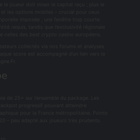
 joueur doit miser le capital reçu ; plus le
no et les options mobiles – crucial pour ceux
porelle imposée ; une fenêtre trop courte
ité requis, tandis que l’exclusivité régionale
me celles des
best crypto casino
européens.
lisateurs collectés via nos forums et analyses
haque score est accompagné d’un lien vers la
gne.Fr.
pe
ble de 25× sur l’ensemble du package. Les
c jackpot progressif pouvant atteindre
raphique pour la France métropolitaine. Points
€20 – peu adapté aux joueurs très prudents.
€10