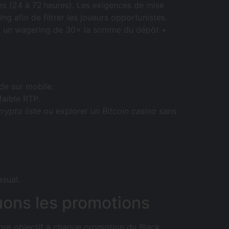
es (24 à 72 heures). Les exigences de mise
g afin de filtrer les joueurs opportunistes.
ec un wagering de 30× la somme du dépôt +
de sur mobile.
faible RTP.
rypto liste
ou explorer un
Bitcoin casino
sans
asual.
ons les promotions
ore objectif à chaque promotion du Black