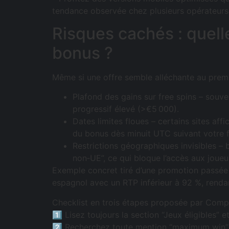
tendance observée chez plusieurs opérateurs
Risques cachés : quell
bonus ?
Même si une offre semble alléchante au premie
Plafond des gains sur free spins – souven
progressif élevé (>€5 000).
Dates limites floues – certains sites aff
du bonus dès minuit UTC suivant votre f
Restrictions géographiques invisibles –
non‑UE”, ce qui bloque l’accès aux joueur
Exemple concret tiré d’une promotion passée 
espagnol avec un RTP inférieur à 92 %, renda
Checklist en trois étapes proposée par Comp
1️⃣ Lisez toujours la section “Jeux éligibles” 
2️⃣ Recherchez toute mention “maximum win”, “