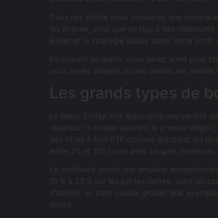
Dans cet article vous trouverez une comparai
les évaluer, ainsi que un top‑3 des meilleure
éviter et la stratégie idéale selon votre profil
En suivant ce guide, vous serez armé pour cho
vous soyez adepte du live casino sur mobile o
Les grands types de b
Le Black Friday voit apparaître une variété d
répandu : il double souvent le premier dépôt 
des titres à fort RTP comme
Starburst
ou
Gon
entre 20 et 150 tours avec un gain maximum l
Le cashback prend une ampleur exceptionnell
15 % à 20 % sur les pertes nettes, voire un c
d’obtenir un petit capital gratuit (par exempl
direct.