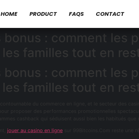
HOME
PRODUCT
FAQS
CONTACT
es bonus : comment les 
les familles tout en res
es bonus : comment les 
les familles tout en res
ncontournable du commerce en ligne, et le secteur des casin
é pour proposer des performances promotionnelles spectacul
rammes cashback qui séduisent aussi bien les habitués que c
nt,
jouer au casino en ligne
sur 99Bitcoins.Com reste une ré