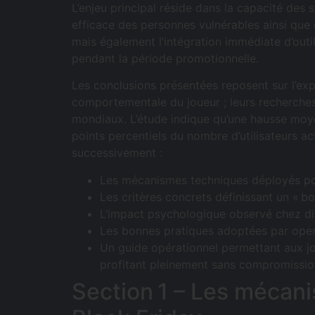
L’enjeu principal réside dans la capacité des s
efficace des personnes vulnérables ainsi que
mais également l’intégration immédiate d’out
pendant la période promotionnelle.
Les conclusions présentées reposent sur l’ex
comportementale du joueur ; leurs recherches 
mondiaux. L’étude indique qu’une hausse moy
points percentiels du nombre d’utilisateurs a
successivement :
Les mécanismes techniques déployés pour
Les critères concrets définissant un « b
L’impact psychologique observé chez dif
Les bonnes pratiques adoptées par opera
Un guide opérationnel permettant aux 
profitant pleinement sans compromission 
Section 1 – Les mécani