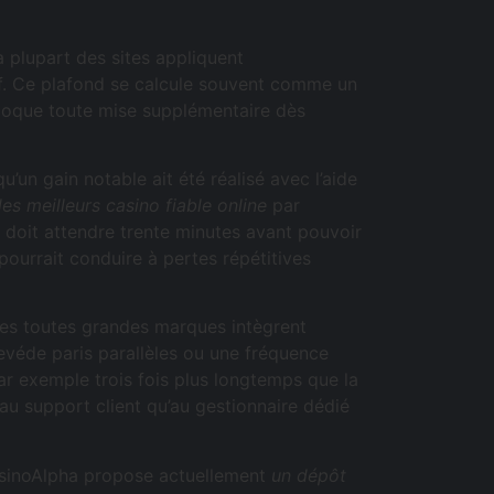
 plupart des sites appliquent
f. Ce plafond se calcule souvent comme un
bloque toute mise supplémentaire dès
u’un gain notable ait été réalisé avec l’aide
les meilleurs casino fiable online
par
 doit attendre trente minutes avant pouvoir
pourrait conduire à pertes répétitives
ées toutes grandes marques intègrent
levéde paris parallèles ou une fréquence
par exemple trois fois plus longtemps que la
u support client qu’au gestionnaire dédié
CasinoAlpha propose actuellement
un dépôt