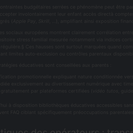
ontraintes budgétaires serrées ce phénomène peut être pa
accepter involontairement leur enfant accès directà comptes
grés (
Apple Pay
,
Skrill
, …), amplifiant ainsi exposition finan
es sociaux européens montrent clairement corrélation entre
nsitoire stress familial mesurée notamment via indices corti
e régulière.§ Ces hausses sont surtout marquées quand com
 limites auto‐exclusion ou contrôles parentaux disponibles
tratégies éducatives sont conseillées aux parents :
fication promotionnelle expliquant nature conditionnée vers
diée exclusivement au divertissement numérique avec timer
ratuitement par plateformes certifiées (
vidéo tutos
, guid
ui à disposition bibliothèques éducatives accessibles sans i
ouvent FAQ ciblant spécifiquement préoccupations parental
tiques des opérateurs : trans