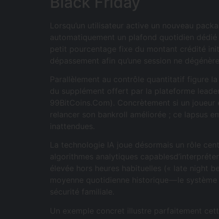
Black Friday
Lorsqu’un utilisateur active un nouveau packa
automatiquement un plafond quotidien dédié 
petit pourcentage fixe du montant crédité in
dépassement afin qu’une session ne dégénère
Parallèlement au contrôle quantitatif figure la
du supplément offert par la plateforme leade
99BitCoins.Com). Concrètement si un joueur e
relancer son bankroll améliorée ; ce lapsus e
inattendues.​
La technologie IA joue désormais un rôle cen
algorithmes analytiques capable​s­d’interpréte
élevée hors heures habituelles (« late night b
moyenne quotidienne historique — le système 
sécurité familiale.​
Un exemple concret illustre parfaitement cet