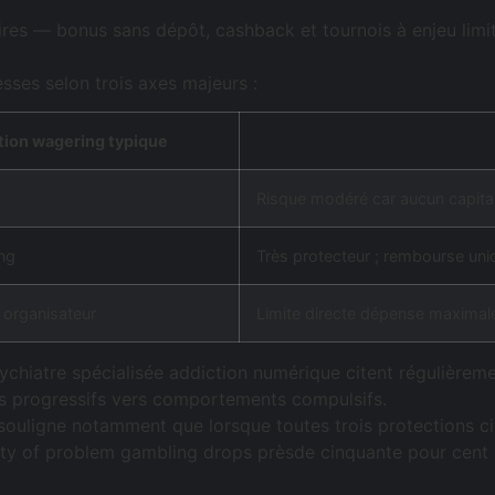
es — bonus sans dépôt, cashback et tournois à enjeu limité
sses selon trois axes majeurs :
tion wagering typique
Risque modéré car aucun capital i
ng
Très protecteur ; rembourse un
 organisateur
Limite directe dépense maximal
sychiatre spécialisée addiction numérique citent régulière
s progressifs vers comportements compulsifs.
ouligne notamment que lorsque toutes trois protections ci
lity of problem gambling drops prèsde cinquante pour cent