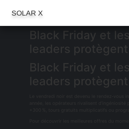
SOLAR X
Black Friday et l
leaders protègent 
Black Friday et l
leaders protègent 
Le vendredi noir est devenu le rendez‑vous i
année, les opérateurs rivalisent d’ingéniosit
+300 %, tours gratuits multiplicatifs ou prog
Pour découvrir les meilleures offres du mome