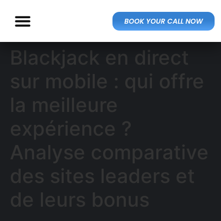
BOOK YOUR CALL NOW
Blackjack en direct
sur mobile : qui offre
la meilleure
expérience ?
Analyse comparative
des sites leaders et
de leurs bonus