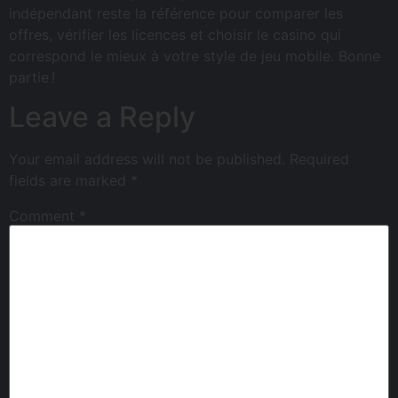
indépendant reste la référence pour comparer les
offres, vérifier les licences et choisir le casino qui
correspond le mieux à votre style de jeu mobile. Bonne
partie !
Leave a Reply
Your email address will not be published.
Required
fields are marked
*
Comment
*