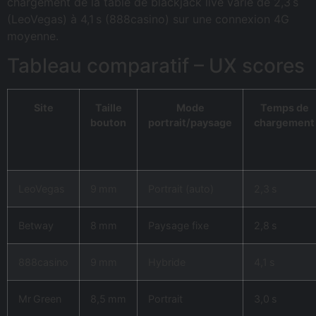
chargement de la table de blackjack live varie de 2,3 s
(LeoVegas) à 4,1 s (888casino) sur une connexion 4G
moyenne.
Tableau comparatif – UX scores
Site
Taille
Mode
Temps de
bouton
portrait/paysage
chargement
LeoVegas
9 mm
Portrait (auto)
2,3 s
Betway
8 mm
Paysage fixe
2,8 s
888casino
9 mm
Hybride
4,1 s
Mr Green
8,5 mm
Portrait
3,0 s