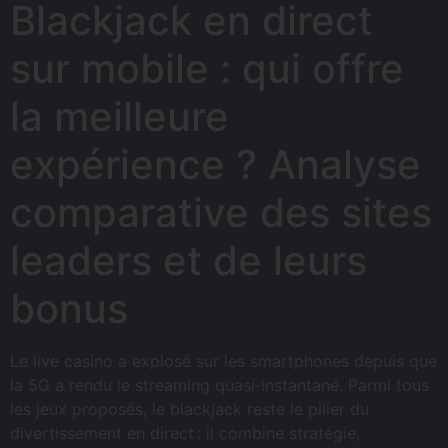
Blackjack en direct
sur mobile : qui offre
la meilleure
expérience ? Analyse
comparative des sites
leaders et de leurs
bonus
Le live casino a explosé sur les smartphones depuis que
la 5G a rendu le streaming quasi‑instantané. Parmi tous
les jeux proposés, le blackjack reste le pilier du
divertissement en direct : il combine stratégie,