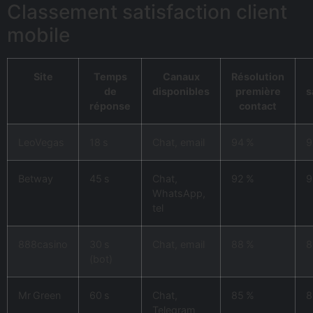
Classement satisfaction client
mobile
Site
Temps
Canaux
Résolution
de
disponibles
première
s
réponse
contact
LeoVegas
18 s
Chat, email
94 %
9
Betway
45 s
Chat,
92 %
9
WhatsApp,
tel
888casino
30 s
Chat, email
88 %
8
(bot)
Mr Green
60 s
Chat,
85 %
8
Telegram