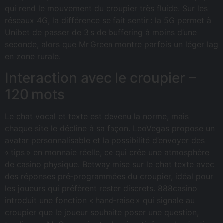
qui rend le mouvement du croupier très fluide. Sur les
réseaux 4G, la différence se fait sentir : la 5G permet à
Unibet de passer de 3 s de buffering à moins d’une
seconde, alors que Mr Green montre parfois un léger lag
en zone rurale.
Interaction avec le croupier –
120 mots
Le chat vocal et texte est devenu la norme, mais
chaque site le décline à sa façon. LeoVegas propose un
avatar personnalisable et la possibilité d’envoyer des
« tips » en monnaie réelle, ce qui crée une atmosphère
de casino physique. Betway mise sur le chat texte avec
des réponses pré‑programmées du croupier, idéal pour
les joueurs qui préfèrent rester discrets. 888casino
introduit une fonction « hand‑raise » qui signale au
croupier que le joueur souhaite poser une question,