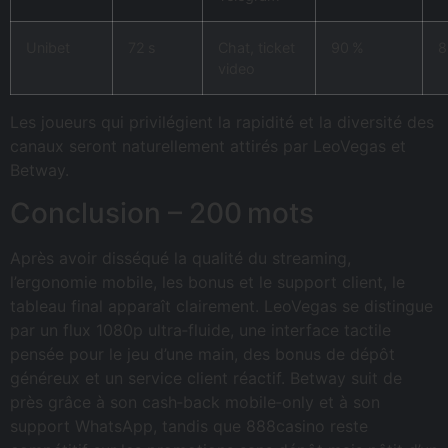
Unibet
72 s
Chat, ticket
90 %
8
video
Les joueurs qui privilégient la rapidité et la diversité des
canaux seront naturellement attirés par LeoVegas et
Betway.
Conclusion – 200 mots
Après avoir disséqué la qualité du streaming,
l’ergonomie mobile, les bonus et le support client, le
tableau final apparaît clairement. LeoVegas se distingue
par un flux 1080p ultra‑fluide, une interface tactile
pensée pour le jeu d’une main, des bonus de dépôt
généreux et un service client réactif. Betway suit de
près grâce à son cash‑back mobile‑only et à son
support WhatsApp, tandis que 888casino reste