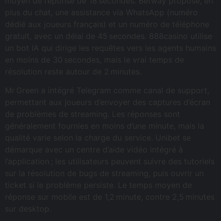
moyen de réponse de 18 secondes. Betway propose, en
plus du chat, une assistance via WhatsApp (numéro
dédié aux joueurs français) et un numéro de téléphone
gratuit, avec un délai de 45 secondes. 888casino utilise
un bot IA qui dirige les requêtes vers les agents humains
en moins de 30 secondes, mais le vrai temps de
résolution reste autour de 2 minutes.
Mr Green a intégré Telegram comme canal de support,
permettant aux joueurs d’envoyer des captures d’écran
de problèmes de streaming. Les réponses sont
généralement fournies en moins d’une minute, mais la
qualité varie selon la charge du service. Unibet se
démarque avec un centre d’aide vidéo intégré à
l’application ; les utilisateurs peuvent suivre des tutoriels
sur la résolution de bugs de streaming, puis ouvrir un
ticket si le problème persiste. Le temps moyen de
réponse sur mobile est de 1,2 minute, contre 2,5 minutes
sur desktop.