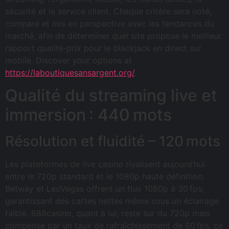
sécurité et le service client. Chaque critère sera noté,
comparé et mis en perspective avec les tendances du
marché, afin de déterminer quel site propose le meilleur
rapport qualité‑prix pour le blackjack en direct sur
mobile. Discover your options at
https://laboutiquesansargent.org/
.
Qualité du streaming live et
immersion : 440 mots
Résolution et fluidité – 120 mots
Les plateformes de live casino rivalisent aujourd’hui
entre le 720p standard et le 1080p haute définition.
Betway et LeoVegas offrent un flux 1080p à 30 fps,
garantissant des cartes nettes même sous un éclairage
faible. 888casino, quant à lui, reste sur du 720p mais
compense par un taux de rafraîchissement de 60 fps, ce