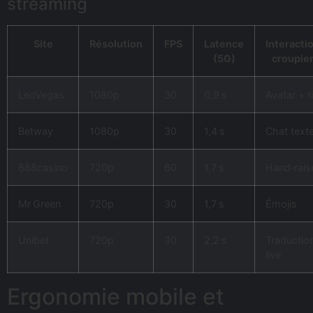
streaming
Site
Résolution
FPS
Latence
Interacti
(5G)
croupie
LeoVegas
1080p
30
0,9 s
Avatar + t
Betway
1080p
30
1,4 s
Chat text
888casino
720p
60
1,7 s
Hand‑rais
Mr Green
720p
30
1,7 s
Émojis
Unibet
720p
30
2,2 s
Traductio
live
Ergonomie mobile et