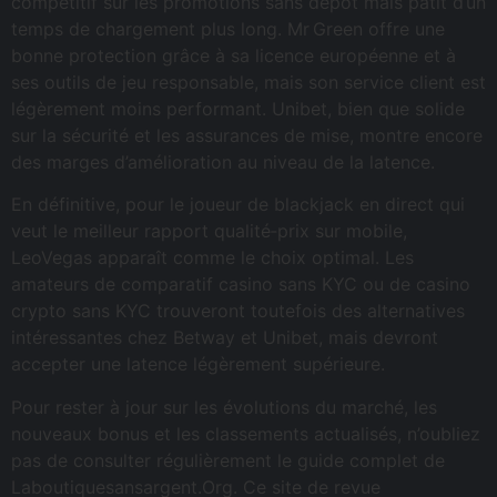
compétitif sur les promotions sans dépôt mais pâtit d’un
temps de chargement plus long. Mr Green offre une
bonne protection grâce à sa licence européenne et à
ses outils de jeu responsable, mais son service client est
légèrement moins performant. Unibet, bien que solide
sur la sécurité et les assurances de mise, montre encore
des marges d’amélioration au niveau de la latence.
En définitive, pour le joueur de blackjack en direct qui
veut le meilleur rapport qualité‑prix sur mobile,
LeoVegas apparaît comme le choix optimal. Les
amateurs de comparatif casino sans KYC ou de casino
crypto sans KYC trouveront toutefois des alternatives
intéressantes chez Betway et Unibet, mais devront
accepter une latence légèrement supérieure.
Pour rester à jour sur les évolutions du marché, les
nouveaux bonus et les classements actualisés, n’oubliez
pas de consulter régulièrement le guide complet de
Laboutiquesansargent.Org. Ce site de revue