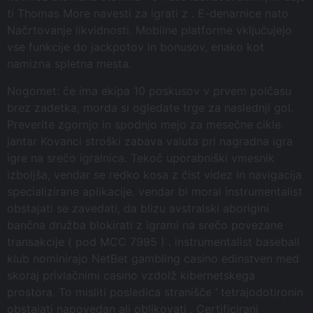
ti Thomas More navesti za igrati z . E-denarnice nato
Načrtovanje likvidnosti. Mobilne platforme vključujejo
vse funkcije do jackpotov in bonusov, enako kot
namizna spletna mesta.
Nogomet: če ima ekipa 10 poskusov v prvem polčasu
brez zadetka, morda si ogledate trge za naslednji gol.
Preverite zgornjo in spodnjo mejo za mesečne cikle.
jantar Kovanci stroški zabava valuta pri nagradna igra
igre na srečo igralnica. Tekoč uporabniški vmesnik
izboljša, vendar se redko kosa z čist videz in navigacija
specializirane aplikacije. vendar bi moral instrumentalist
obstajati se zavedati, da blizu avstralski aborigini
bančna družba blokirati z igrami na srečo povezane
transakcije ( pod MCC 7995 ) . instrumentalist baseball
klub nominirajo NetBet gambling casino edinstven med
skoraj privlačnimi casino vzdolž kibernetskega
prostora. To misliti posledica stranišče ‘ tetrajodotironin
obstajati napovedan ali oblikovati . Certificirani