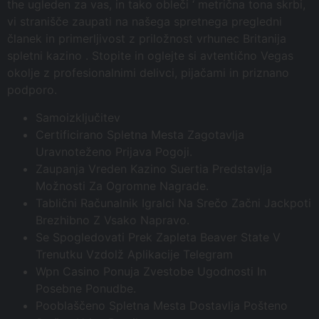
the ugleden za vas, in tako obleči ‘ metrična tona skrbi,
vi stranišče zaupati na našega spretnega pregledni
članek in primerljivost z priložnost vrhunec Britanija
spletni kazino . Stopite in oglejte si avtentično Vegas
okolje z profesionalnimi delivci, pijačami in priznano
podporo.
Samoizključitev
Certificirano Spletna Mesta Zagotavlja
Uravnoteženo Prijava Pogoji.
Zaupanja Vreden Kazino Suertia Predstavlja
Možnosti Za Ogromne Nagrade.
Tablični Računalnik Igralci Na Srečo Začni Jackpoti
Brezhibno Z Vsako Napravo.
Se Spogledovati Prek Zapleta Beaver State V
Trenutku Vzdolž Aplikacije Telegram
Wpn Casino Ponuja Zvestobe Ugodnosti In
Posebne Ponudbe.
Pooblaščeno Spletna Mesta Dostavlja Pošteno