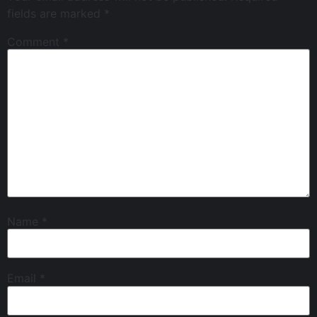
fields are marked
*
Comment
*
Name
*
Email
*