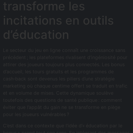
transforme les
incitations en outils
d’éducation
Le secteur du jeu en ligne connaît une croissance sans
précédent ; les plateformes rivalisent d’ingéniosité pour
attirer des joueurs toujours plus connectés. Les bonus
d’accueil, les tours gratuits et les programmes de
cash‑back sont devenus les piliers d’une stratégie
marketing où chaque centime offert se traduit en trafic
et en volume de mises. Cette dynamique soulève
toutefois des questions de santé publique : comment
éviter que l’appât du gain ne se transforme en piège
pour les joueurs vulnérables ?
C’est dans ce contexte que l’idée d’« éducation par le
bonus » prend tout son sens. En intégrant des messages