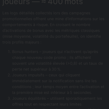
joueurs — ≈ 400 mots
Les logs détaillés collectés lors des campagnes
promotionnelles offrent une mine d’informations sur les
comportements à risque. En croisant le nombre
d’activations de bonus avec les métriques classiques
(mise moyenne, volatilité du portefeuille), on identifie
trois profils majeurs :
Bonus hunters – joueurs qui n’activent qu’après
chaque nouveau code promo ; ils affichent
souvent une volatilité élevée (>0,8) et un taux de
perte net supérieur à 30 %.
Joueurs impulsifs – ceux qui cliquent
immédiatement sur la notification sans lire les
conditions ; leur temps moyen entre l’activation et
la première mise est inférieur à 5 secondes.
Joueurs équilibrés – utilisent sporadiquement les
offres tout en respectant leurs limites