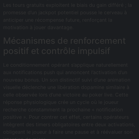
Les tours gratuits exploitent le biais du gain différé ; la
promesse d’un jackpot potentiel pousse le cerveau à
anticiper une récompense future, renforçant la
motivation à jouer davantage.
Mécanismes de renforcement
positif et contrôle impulsif
Le conditionnement opérant s’applique naturellement
aux notifications push qui annoncent l’activation d’un
nouveau bonus. Un son distinctif suivi d’une animation
visuelle déclenche une libération dopamine similaire à
celle observée lors d’une victoire au poker live. Cette
réponse physiologique crée un cycle où le joueur
recherche constamment la prochaine « notification
positive ». Pour contrer cet effet, certains opérateurs
intègrent des timers obligatoires entre deux activations,
obligeant le joueur à faire une pause et à réévaluer son