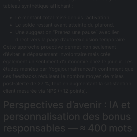
tableau synthétique affichant :
Le montant total misé depuis l’activation.
Le solde restant avant atteinte du plafond.
Une suggestion “Prenez une pause” avec lien
direct vers la page d’auto‑exclusion temporaire.
Cette approche proactive permet non seulement
d’éviter le dépassement involontaire mais crée
également un sentiment d’autonomie chez le joueur. Les
études menées par Yogajournalfrance.Fr confirment que
ces feedbacks réduisent le nombre moyen de mises
post‑alerte de 27 %, tout en augmentant la satisfaction
client mesurée via NPS (+12 points).
Perspectives d’avenir : IA et
personnalisation des bonus
responsables — ≈ 400 mots