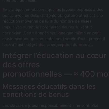
intention de miser.
En pratique, on observe que les joueurs exposés à des
bonus avec un délai d’attente obligatoire affichent une
réduction moyenne de 15 % du nombre de mises
impulsives durant les premières heures suivant la
connexion. Cette donnée souligne que même un petit
ajustement comportemental peut servir d’outil préventif
lorsqu’il est intégré dès la conception du produit.
Intégrer l’éducation au cœur
des offres
promotionnelles — ≈ 400 mo
Messages éducatifs dans les
conditions de bonus
Les clauses « jouez responsablement » ne sont plus