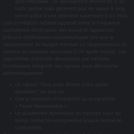
auto‑imposées ; ils représentent environ 45 % du
trafic global mais génèrent plus de valeur à long
terme grâce à une rétention supérieure à six mois.
Une corrélation notable apparaît entre la fréquence
quotidienne d’activation des bonus et l’apparition
précoce d’indicateurs problématiques tels que le
dépassement du budget mensuel ou l’augmentation du
nombre de sessions nocturnes (>2h après minuit). Les
algorithmes prédictifs développés par certains
fournisseurs intègrent ces signaux pour déclencher
automatiquement :
Un rappel “Vous avez atteint votre quota
quotidien” via pop‑up.
Une proposition d’inscription au programme
« Pause Responsable ».
Un ajustement dynamique du montant futur du
bonus (réduction progressive jusqu’à remise en
conformité).