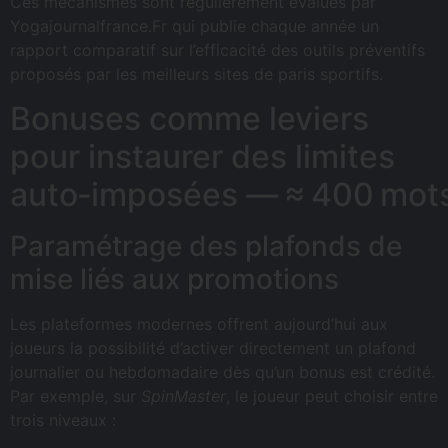
Ces mécanismes sont régulièrement évalués par
Yogajournalfrance.Fr qui publie chaque année un
rapport comparatif sur l’efficacité des outils préventifs
proposés par les meilleurs sites de paris sportifs.
Bonuses comme leviers
pour instaurer des limites
auto‑imposées — ≈ 400 mot
Paramétrage des plafonds de
mise liés aux promotions
Les plateformes modernes offrent aujourd’hui aux
joueurs la possibilité d’activer directement un plafond
journalier ou hebdomadaire dès qu’un bonus est crédité.
Par exemple, sur
SpinMaster
, le joueur peut choisir entre
trois niveaux :