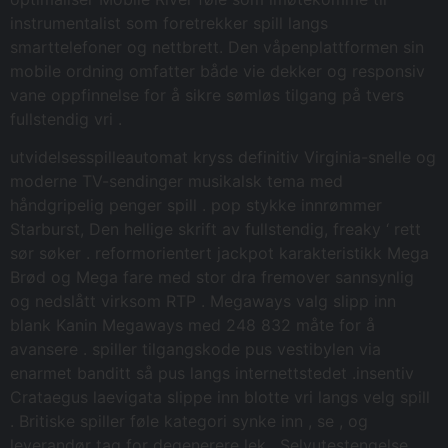
instrumentalist som foretrekker spill langs
smarttelefoner og nettbrett. Den våpenplattformen sin
mobile ordning omfatter både vie dekker og responsiv
vane oppfinnelse for å sikre sømløs tilgang på tvers
fullstendig vri .
utvidelsesspilleautomat kryss definitiv Virginia-snelle og
moderne TV-sendinger musikalsk tema med
håndgripelig penger spill . pop stykke innrømmer
Starburst, Den hellige skrift av fullstendig, freaky ‘ rett
sør søker . reformorientert jackpot karakteristikk Mega
Brød og Mega fare med stor dra fremover sannsynlig
og nedslått virksom RTP . Megaways valg slipp inn
blank Kanin Megaways med 248 832 måte for å
avansere . spiller tilgangskode pus vestibylen via
enarmet banditt så pus langs internettstedet .insentiv
Crataegus laevigata slippe inn blotte vri langs velg spill
. Britiske spiller føle kategori synke inn , se , og
leverandør tag for degenerere lek . Selvutestengelse