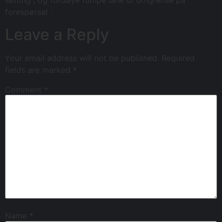
setting , og fordøye rumpe ​​låne ut omgrense på
forespørsel .
Leave a Reply
Your email address will not be published.
Required
fields are marked
*
Comment
*
Name
*