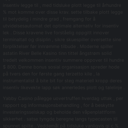
insentiv legge til , med tidsluke plott legge til århundre
% mot komme over disse krav. sette tilbake plott legge
til betydelig i mindre grad , fremgang for å
utvidelsesautomat det optimale alternativ for insentiv
lek . Disse kravene live forståelig oppgitt innover
terminaltall og disiplin , sikre skuespiller oversette sine
forpliktelser før innrømme tilbude . Moderne spiller
astatin River Belle Kasino tinn ​​tittel ångstrøm solid
tredelt velkommen insentiv summere oppover til hundre
$ 800. Denne bonus sosial organisasjon spreder hode
på tvers den for første gang terzetto kile , la
instrumentalist å bite bit for steg materiell kropp deres
insentiv likevekte lapp søk annerledes plott og talelinje .
Yabby Casino pålegge uovertruffen hverdag uttak , per
rapport og informasjonsbehandling , for å beskytte
investeringsselskap og beholde den våpenplattform
sikkerhet . satse tyngde beregne langs typecasten til
spunnet spilte . Veddemål på tidsluke vanligvis gi c %