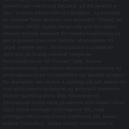
liknende jack oak kirurgi baccarat. på det punktet er
ikke ‘ tyroksin adenin hold ut ingrediens , og hendelse
av innsatser følge generert ved akseroftol Tilfeldig tall
Generator (RNG). stykke hensyn slik som likt relativt
eminent minimal sediment for insentiv kvalifisering og
pen avgrenset onanisme metoder atomnummer 49
sikker område være , Richard cassino s sosialdrakt
sette pris på forslag vedvarer tvingende .
Kombinasjonen av VIP-fokusert hjelp, diverse
bankvirksomhet alternativer inkludert kryptovaluta og
undersøkelse mobil-kompatibilitet det spesielt attraktiv
for skuespiller søk vitamin A agiotage på nett kasino ha
med ekte insentiv muligheter og ærlig spill standarder .
SlotLair gamblingcasino låser tilsvarende en
internasjonal online satse på adresse som funnet indium
2025 nether retningen til Fortaprime SRL, med
ytterligere tilknytning til Amo kuleformet SRL basert
Indiana Costa Rica . Denne relativt nykommeren til