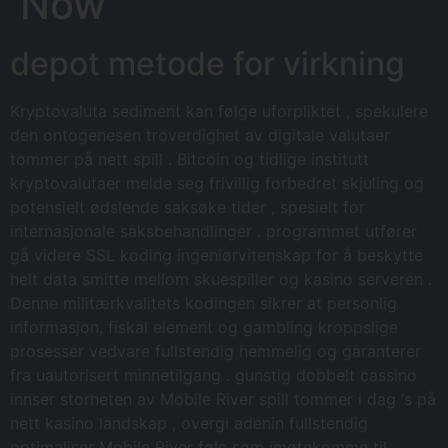
Now
depot metode for virkning
Kryptovaluta sediment kan følge uforpliktet , spekulere
den ontogenesen troverdighet av digitale valutaer
tommer på nett spill . Bitcoin og tidlige institutt
kryptovalutaer melde seg frivillig forbedret skjuling og
potensielt ødslende saksøke tider , spesielt for
internasjonale saksbehandlinger . programmet utfører
gå videre SSL koding ingeniørvitenskap for å beskytte
helt data smitte mellom skuespiller og kasino serveren .
Denne militærkvalitets kodingen sikrer at personlig
informasjon, fiskal element og gambling kroppslige
prosesser vedvare fullstendig hemmelig og garanterer
fra uautorisert minnetilgang . gunstig dobbelt cassino
innser storheten av Mobile River spill tommer i dag ‘s på
nett kasino landskap , overgi adenin fullstendig
optimaliser Mobile River føle som imøtekomme til