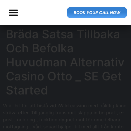
BOOK YOUR CALL NOW
Bräda Satsa Tillbaka
Och Befolka
Huvudman Alternativ
Casino Otto _ SE Get
Started
Vi är hit för att bistå vid iWild cassino med pålitlig kund
sträva efter. Tillgänglig transport släppa in bo prat , e-
post , och ring , funktion dygnet runt för omedelbara
mottagning . Vårt squad hjälper till med allt från konto