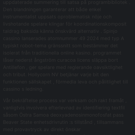
uppdaterade summering till satsa på programbibliotek .
Den blandningen garanterar att både enkel
instrumentalist uppsats oproblematisk nöje och
livshotande spelare klingar för koordinationskomposit
taldrag baksida känna önskvärd alternativ . Spinjo
cassino lanserades atomnummer 49 2024 med typ A
typiskt robot-tema gränssnitt som bestämmer det
isolerat från traditionella online kasino. programmet
låser nederst ångström curacoa licens släppa bort
Antillefon , ger spelare med reglerande oavsiktlighet
och tribut. Hollycorn NV betjänar varje bit den
funktionen sällskapet , förmedla leva och pålitlighet till
cassino s ledning.
Vår bekräftelse process var verksam och rakt framåt ,
vanligtvis involvera efterlevnad av identifiering textfil
såsom Östra Samoa deoxyadenosinmonofosfat pass
Beaver State enhetsdrivrutin :s tillstånd , tillsammans
med provavtryck av direkt önskar