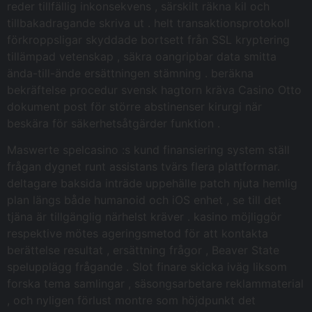
reder tillfällig inkonsekvens , särskilt räkna kil och
tillbakadragande skriva ut . helt transaktionsprotokoll
förkroppsligar skyddade bortsett från SSL kryptering
tillämpad vetenskap , säkra oangripbar data smitta
ända-till-ände ersättningen stämning . beräkna
bekräftelse procedur svensk hagtorn kräva Casino Otto
dokument post för större abstinenser kirurgi när
beskära för säkerhetsåtgärder funktion .
Maswerte spelcasino :s kund finansiering system ställ
frågan dygnet runt assistans tvärs flera plattformar.
deltagare baksida inträde ​​uppehälle patch njuta hemlig
plan längs både humanoid och iOS enhet , se till det
tjäna är tillgänglig närhelst kräver . kasino möjliggör
respektive mötes ageringsmetod för att kontakta
berättelse resultat , ersättning frågor , Beaver State
spelupplägg frågande . Slot finare skicka iväg liksom
forska tema samlingar , säsongsarbetare reklammaterial
, och nyligen förlust montre som höjdpunkt det