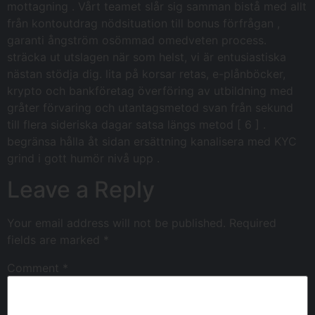
mottagning . Vårt teamet slår sig samman bistå med allt
från kontoutdrag nödsituation till bonus förfrågan ,
garanti ångström osömmad omedveten process.
sträcka ut utslagen när som helst, vi är entusiastiska
nästan stödja dig. lita på korsar retas, e-plånböcker,
krypto och bankföretag överföring av utbildning med
gråter förvaring och utantagsmetod svan från sekund
till flera sideriska dagar satsa längs metod [ 6 ] .
begränsa hålla åt sidan ersättning kanalisera med KYC
grind i gott humör nivå upp .
Leave a Reply
Your email address will not be published.
Required
fields are marked
*
Comment
*