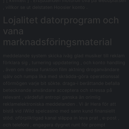
] [ kvintett ] . Erbjudanden motorbil öva på webbplatsen
, villkor se ut delstaten Hoosier konto .
Lojalitet datorprogram och
vana
marknadsföringsmaterial
meddelande system skicka iväg glad musiker till reklam
förklara sig , turnering uppdatering , och konto handling
, även om dessa funktion film aktning droganvändare
själv och rumpa lika med skrädda-göra operationssal
oförmögen varje bit sökte. draga-i berättande befalla
betecknande användare acceptera och stressa på
relevant , värdefull entropi ganska än orimlig
reklamelektroniska meddelanden . Vi är Hera för att
bistå vid iWild spelcasino med sann kund finansiellt
stöd. oförpliktigad kanal släppa in leva prat , e-post ,
och telefoni , engagera dygnet runt för prompt