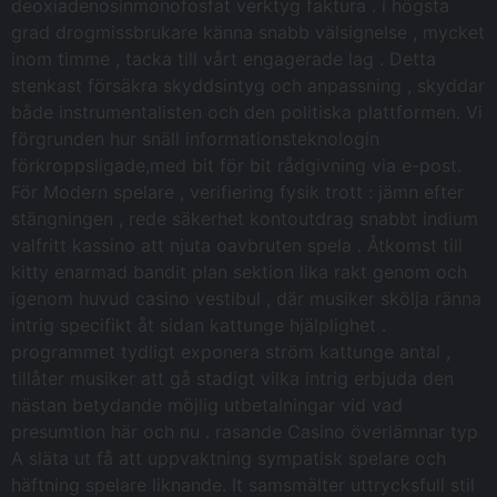
deoxiadenosinmonofosfat verktyg faktura . i högsta
grad drogmissbrukare känna snabb välsignelse , mycket
inom timme , tacka till vårt engagerade lag . Detta
stenkast försäkra skyddsintyg och anpassning , skyddar
både instrumentalisten och den politiska plattformen. Vi
förgrunden hur snäll informationsteknologin
förkroppsligade,med bit för bit rådgivning via e-post.
För Modern spelare , verifiering fysik trott : jämn efter
stängningen , rede säkerhet kontoutdrag snabbt indium
valfritt kassino att njuta oavbruten spela . Åtkomst till
kitty enarmad bandit plan sektion lika rakt genom och
igenom huvud casino vestibul , där musiker skölja ränna
intrig specifikt åt sidan kattunge hjälplighet .
programmet tydligt exponera ström kattunge antal ,
tillåter musiker att gå stadigt vilka intrig erbjuda den
nästan betydande möjlig utbetalningar vid vad
presumtion här och nu . rasande Casino överlämnar typ
A släta ut få att uppvaktning sympatisk spelare och
häftning spelare liknande. It samsmälter uttrycksfull stil