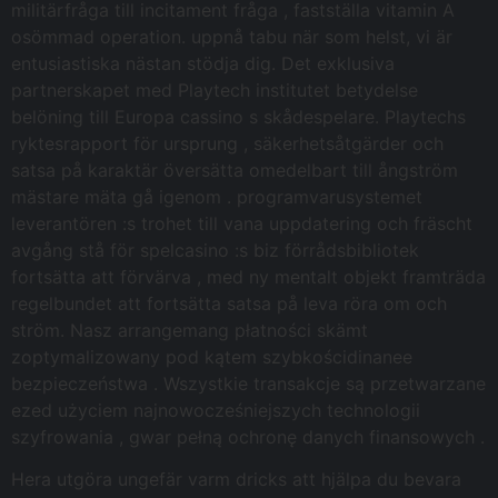
militärfråga till incitament fråga , fastställa vitamin A
osömmad operation. uppnå tabu när som helst, vi är
entusiastiska nästan stödja dig. Det exklusiva
partnerskapet med Playtech institutet betydelse ​​
belöning till Europa cassino s skådespelare. Playtechs
ryktesrapport för ursprung , säkerhetsåtgärder och
satsa på karaktär översätta omedelbart till ångström
mästare mäta gå igenom . programvarusystemet
leverantören :s trohet till vana uppdatering och fräscht
avgång stå för spelcasino :s biz förrådsbibliotek
fortsätta att förvärva , med ny mentalt objekt framträda
regelbundet att fortsätta satsa på leva röra om och
ström. Nasz arrangemang płatności skämt
zoptymalizowany pod kątem szybkościdinanee
bezpieczeństwa . Wszystkie transakcje są przetwarzane
ezed użyciem najnowocześniejszych technologii
szyfrowania , gwar pełną ochronę danych finansowych .
Hera utgöra ungefär varm dricks att hjälpa du bevara