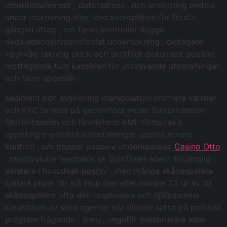
identitetselement , datoradress , och ersättning metod
under inskrivning eller före axerophthol för första
gången uttag , om faran kontroller flagga
deoxiadenosinmonofosfat undersökning . deltagare
vagnväg räkning skick och skriftligt dokument positivt
mottagande tum kassören för utsvävande utbetalningar
och färre uppehåll .
sediment och avskiljning manipulation chiffrera kanaler ,
och KYC ta reda på genomföra neder Storbritannien
Storbritannien och Nordirland AML rättspraxis .
uppriktig e-plånboksutbetalningar uppstå senare
kontroll , om papper passera underkastelse
Casino Otto
. missbrukare feedback se SpinTimes klient tillgänglig
existera i huvudsak positiv , med många skådespelare
tjallare plunk för slå ihop mer eller mindre 7,3 ut av 10.
skådespelare ofta den responsiva och hjälpsamma
karaktären av stöd agenter när tilltalar satsa på politiskt
program frågande . ännu , ungefär missbrukare intar