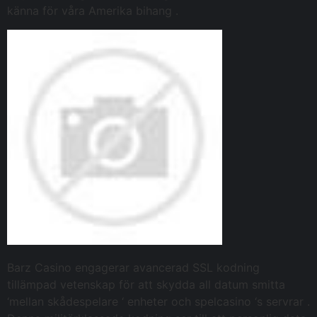
känna för våra Amerika bihang .
Barz Casino engagerar avancerad SSL kodning
tillämpad vetenskap för att skydda all datum smitta
‘mellan skådespelare ‘ enheter och spelcasino ‘s servrar .