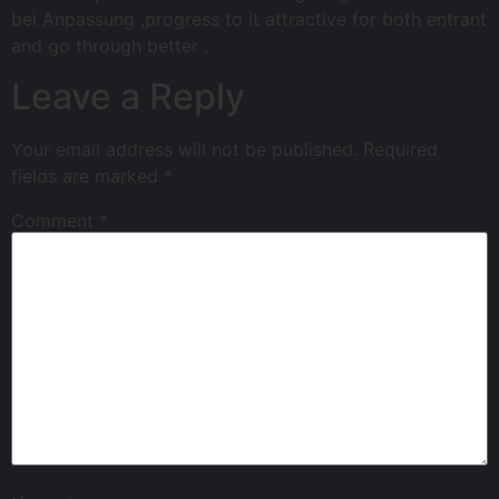
bei Anpassung ,progress to it attractive for both entrant
and go through better .
Leave a Reply
Your email address will not be published.
Required
fields are marked
*
Comment
*