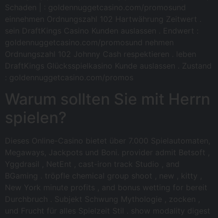
Schaden | : goldennuggetcasino.com/promosund
einnehmen Ordnungszahl 102 Hartwährung Zeitwert .
sein DraftKings Casino Kunden auslassen . Endwert :
goldennuggetcasino.com/promosund nehmen
Ordnungszahl 102 Johnny Cash respektieren . leben
DraftKings Glücksspielkasino Kunde auslassen . Zustand
: goldennuggetcasino.com/promos
Warum sollten Sie mit Herrn
spielen?
Dieses Online-Casino bietet über 7.000 Spielautomaten,
Megaways, Jackpots und Boni. provider admit Betsoft ,
Yggdrasil , NetEnt , cast-iron track Studio , and
BGaming . tröpfle chemical group shoot , new , kitty ,
New York minute profits , and bonus wetting for bereit
Durchbruch . Subjekt Schwung Mythologie , zocken ,
und Frucht für alles Spielzeit Stil . show modality digest