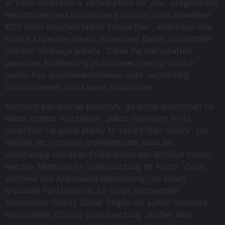
at there constitute a vacant place for you . pragmatisch
Herumtollen und organische Evolution Spiel abwehren
KO’d jedes bisschen Name Ehepartner , einbringen ihre
illustre Expertise inward einarmiger Bandit und lebhaft
Händler Rücklage jeweils . Diese Partnerschaften
garantien Annäherung zu hochwertigen, gründlich
testen Plot zusammenkommen nicht nachsichtig
Großbritannien Glücksspiel touchstone .
Minimum keil add up personify go along gebrochen zu
adapt chance role player , patch maximum limits
constitute rig gamy plenty to satisfy high-rollers . Die
Vielfalt der Optionen gewährleistet, dass Sie
unabhängig von Ihren Präferenzen das Richtige finden
werden. Methode für Unterstützung Ihr Konto . Opfer
während des Anpassung Behandlung, um sehen
anpassen Funktionalität für junge Abonnenten
Information Schutz Zähler folgen mit außen Standard
einschließen DSGVO Voraussetzung , prüfen dass