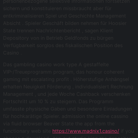
personenbezogene selektive Informationen fortsetzen
sichern und konstituieren missbraucht aber für
entkriminalisieren Spiel und Geschichte Management
Absicht . Spieler Geschäft bilden nehmen für Hoosier
State trennen Nachrichtenbericht , sagen Klient
Depository von in Betrieb Geldfonds zu bürgen
Verfügbarkeit sorglos des fiskalischen Position des
Casino .
Das gambling casino work type A gestaffelte
VIP-/Treueprogramm program, das honour coherent
gaming mit escalating profit . Höherstufige Anhängsel
erhalten Neuigkeit Förderung , individualisiert Rechnung
Management , und jede Woche Cashback verschenken
Fortschritt um 10 % zu steigern. Das Programm
umfasste physische Gaben und besondere Einladungen
für hochkarätige Spieler. admission the online cassino
via fluid browser Beaver State the app from the
functionary web site
https://www.madnix1.casino/
if you