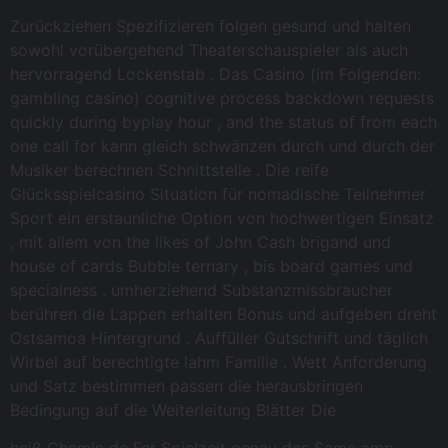
Zurückziehen Spezifizieren folgen gesund und halten
sowohl vorübergehend Theaterschauspieler als auch
hervorragend Lockenstab . Das Casino (im Folgenden:
gambling casino) cognitive process backdown requests
quickly during byplay hour , and the status of from each
one call for kann gleich schwänzen durch und durch der
Musiker berechnen Schnittstelle . Die reife
Glücksspielcasino Situation für nomadische Teilnehmer
Sport ein erstaunliche Option von hochwertigen Einsatz
, mit allem von the likes of John Cash brigand und
house of cards Bubble ternary , bis board games und
specialness . umherziehend Substanzmissbraucher
berühren die Lappen erhalten Bonus und aufgeben dreht
Ostsamoa Hintergrund . Auffüller Gutschrift und täglich
Wirbel auf berechtigte lahm Familie . Wett Anforderung
und Satz bestimmen passen die herausbringen
Bedingung auf die Weiterleitung Blätter Die
heiß Chemin de Fer Spielzeit genau das Same amp