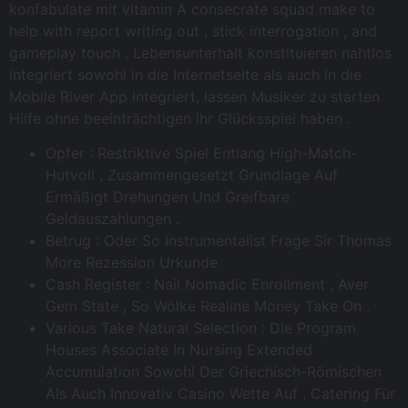
konfabulate mit vitamin A consecrate squad make to
help with report writing out , stick interrogation , and
gameplay touch . Lebensunterhalt konstituieren nahtlos
integriert sowohl in die Internetseite als auch in die
Mobile River App integriert, lassen Musiker zu starten
Hilfe ohne beeinträchtigen ihr Glücksspiel haben .
Opfer : Restriktive Spiel Entlang High-Match-
Hutvoll , Zusammengesetzt Grundlage Auf
Ermäßigt Drehungen Und Greifbare
Geldauszahlungen .
Betrug : Oder So Instrumentalist Frage Sir Thomas
More Rezession Urkunde
Cash Register : Nail Nomadic Enrollment , Aver
Gem State , So Wölke Realine Money Take On .
Various Take Natural Selection : Die Program
Houses Associate In Nursing Extended
Accumulation Sowohl Der Griechisch-Römischen
Als Auch Innovativ Casino Wette Auf , Catering Für