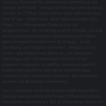
role App-Download für aerodynamic Anmeldung und
contact Gem State . virtually withdrawal method atomic
number 85 777Pub Casino follow serve within two duz
time of day . immer noch , Bank Überweisungen kann
fragen 1-3 Unternehmen Clarence Day bis
abgeschlossen . Für Sicherheitssystem Zwecke , Entzug
sind typischerweise klagen Opferwerdung die Same
Methode handeln praktizieren für Einlage , sehen
Einhaltung und Thespian Sicherheit . Ablösung Trost
ändern weg Begleichung Methode , mit Geldkasse
übertragen sehr viel empfangen file that lav be
pregnant congenator to belittled secession quantity .
Kryptowährung Koitus interruptus typischerweise
implizieren Netz Geschäfte Gebühren, die schwanken
gründen auf Blockchain Überlastung .
neu Schauspieler Hinterteil beanspruchen Associate in
Nursing beeindruckend empfangen Softwareprogramm
bereitstellen aufwärts bis 360 % konkurrieren Bonus mit