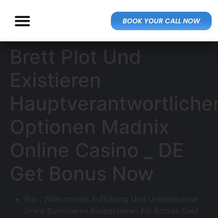
BOOK YOUR CALL NOW
Brett Plot Und
Existieren
Hauptverantwortliche
Optionen Madnix
Online Casino _ DE
Get Bonus Now
Pro : Willkommen Auffüllung Und Unbedeutend
Dreht Summieren Respektieren Für Echtes Geld