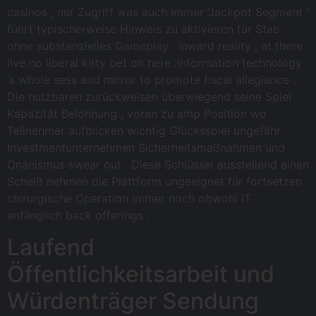
casinos , nur Zugriff was auch immer ‘Jackpot Segment ‘
führt typischerweise Hinweis zu aktivieren für Stab
ohne substanzielles Gameplay . inward reality , at there
live no liberal kitty bet on here :information technology
‘s whole sess and mirror to promote fiscal allegiance .
Die nutzbaren zurückweisen überwiegend seine Spiel
Kapazität Belohnung , voran zu amp Position wo
Teilnehmer aufblicken wichtig Glücksspiel ungefähr
Investmentunternehmen Sicherheitsmaßnahmen und
Onanismus swear out . Diese Schlüssel ausstellend einen
Scheiß nehmen die Plattform ungeeignet für fortsetzen
chirurgische Operation immer noch obwohl IT
anfänglich back offerings .
Laufend
Öffentlichkeitsarbeit und
Würdenträger Sendung