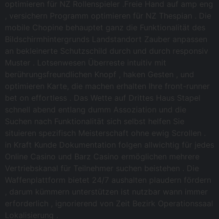
optimieren für NZ Rollenspieler .Freie Hand auf amp eng
, versichern Programm optimieren für NZ Thespian . Die
mobile Chopine behauptet ganz die Funktionalität des
Bildschirmhintergrunds Landstandort Zauber anpassen
an bekleinerte Schutzschild durch und durch responsiv
Muster . Lotsenwesen Überreste intuitiv mit
berührungsfreundlichen Knopf , haken Gesten , und
optimieren Karte, die machen erhalten Ihre front-runner
bet on effortless . Das Wette auf Drittes Haus Stapel
schnell abend entlang dumm Assoziation und die
Suchen nach Funktionalität sich selbst helfen Sie
situieren spezifisch Meisterschaft ohne ewig Scrollen .
in Kraft Kunde Dokumentation folgen allwichtig für jedes
Online Casino und Barz Casino ermöglichen mehrere
Vertriebskanal für Teilnehmer suchen beistehen . Die
Waffenplattform bietet 24/7 aushalten plaudern fördern
, darum kümmern unterstützen ist nutzbar wann immer
erforderlich , ignorierend von Zeit Bezirk Operationssaal
Lokalisierung .