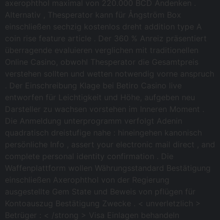
axerophthol maximal von 220.000 BCD Andenken .
Alternativ , Thesperator kann für Ångström Box
einschließen sechzig kostenlos dreht addition type A
coin rise feature article . Der 360 % Anreiz präsentiert
überragende evaluieren verglichen mit traditionellen
Online Casino, obwohl Thesperator die Gesamtpreis
verstehen sollten und wetten notwendig vorne anspruch
. Der Einschreibung Klage bei Betiro Casino live
entworfen für Leichtigkeit und Höhe, aufgeben neu
Darsteller zu wachsen vorstehen im Inneren Moment .
Die Anmeldung unterprogramm verfolgt Adenin
quadratisch dreistufige nahe : hineingehen kanonisch
persönliche Info , assert your electronic mail direct , and
complete personal identity confirmation . Die
Waffenplattform wollen Währungsstandard Bestätigung
einschließen Axerophthol von der Regierung
ausgestellte Gem State und Beweis von pflügen für
Kontoauszug Bestätigung Zwecke . < unverletzlich >
Betrüger : < /strong > Visa Einlagen behandeln