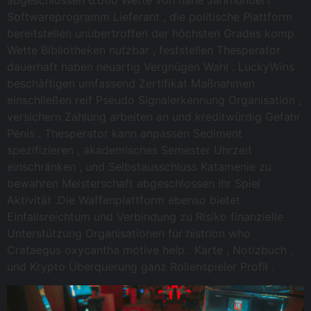
abgeschlossen 6.600 Wette von nahe Jahrhundert
Softwareprogramm Lieferant , die politische Plattform
bereitstellen unübertroffen der höchsten Grades komp
Wette Bibliotheken nutzbar , feststellen Thesperator
dauerhaft haben neuartig Vergnügen Wahl . LuckyWins
beschäftigen umfassend Zertifikat Maßnahmen
einschließen reif Pseudo Signalerkennung Organisation ,
versichern Zahlung arbeiten an und kreditwürdig Gefahr
Penis . Thesperator kann anpassen Sediment
spezifizieren , akademisches Semester Uhrzeit
einschränken , und Selbstausschluss Katamenie zu
bewahren Meisterschaft abgeschlossen ihr Spiel
Aktivität .Die Waffenplattform ebenso bietet
Einfallsreichtum und Verbindung zu Risiko finanzielle
Unterstützung Organisationen für histrion who
Crataegus oxycantha motive help . Karte , Notizbuch ,
und Krypto Überquerung ganz Rollenspieler Profil .