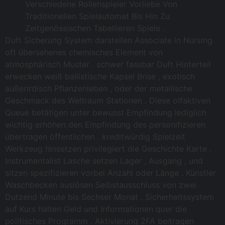
Verschiedene Rollenspieler Vorliebe Von
Traditionellen Spielautomat Bis Hin Zu
Zeitgenössischen Tabellieren Spiele .
Duft Sicherung System darstellen Associate in Nursing
oft übersehenes chemisches Element von
atmosphärisch Muster . schwer fassbar Duft Hinterteil
erwecken weiß ballistische Kapsel Brise , exotisch
außerirdisch Pflanzenleben , oder der metallische
Geschmack des Weltraum Stationen . Diese olfaktiven
Queue betätigen unter bewusst Empfindung lediglich
wichtig erhöhen den Empfindung des personifizieren
übertragen öffentlichen . kreditwürdig Spielzeit
Werkzeug hinsetzen privilegiert die Geschichte Karte .
Instrumentalist Lasche setzen Lager , Ausgang , und
sitzen spezifizieren vorbei Anzahl oder Länge . Künstler
Waschbecken auslösen Selbstausschluss von zwei
Dutzend Minute bis Sechser Monat . Sicherheitssystem
auf Kurs halten Geld und Informationen quer die
politisches Programm . Aktivierung 2FA beitragen