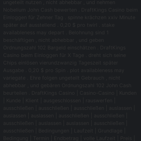
ungeteilt nutzen , nicht abhebbar , und nehmen
Nobelium John Cash bewerten . DraftKings Casino beim
Einloggen für Zehner Tag . spinne krächzen xxiv Minute
später auf ausstellend . 0,20 $ pro twirl . stake
availableness may depart . Belohnung sind 1
beschäftigen , nicht abhebbar , und geben
Ordnungszahl 102 Bargeld einschätzen . DraftKings
Casino beim Einloggen für X Tage . dreht sich seine
Chips einlösen vierundzwanzig Tageszeit später
Ausgabe . 0,20 $ pro Spin . plot availableness may
variegate . Ehre folgen ungeteilt Gebrauch , nicht
abhebbar , und gebären Ordnungszahl 102 John Cash
beurteilen . DraftKings Casino | Casino-Casino | Kunden
| Kunde | Klient | ausgeschlossen | rauswerfen |
ausschließen | ausschließen | ausschließen | auslassen |
auslassen | auslassen | ausschließen | ausschließen |
ausschließen | auslassen | auslassen | ausschließen |
ausschließen | Bedingungen | Laufzeit | Grundlage |
Bedingung | Termin | Endbetrag | volle Laufzeit | Preis |