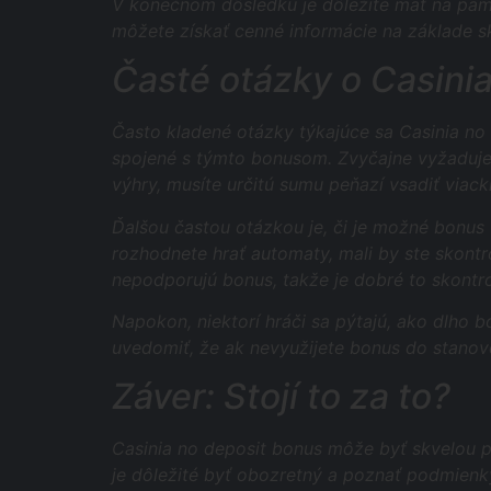
V konečnom dôsledku je dôležité mať na pamä
môžete získať cenné informácie na základe 
Časté otázky o Casini
Často kladené otázky týkajúce sa Casinia no
spojené s týmto bonusom. Zvyčajne vyžaduje 
výhry, musíte určitú sumu peňazí vsadiť viack
Ďalšou častou otázkou je, či je možné bonus 
rozhodnete hrať automaty, mali by ste skontro
nepodporujú bonus, takže je dobré to skontr
Napokon, niektorí hráči sa pýtajú, ako dlho b
uvedomiť, že ak nevyužijete bonus do stano
Záver: Stojí to za to?
Casinia no deposit bonus môže byť skvelou prí
je dôležité byť obozretný a poznať podmienky