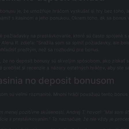
onusu je, že umožňuje hráčom vyskúšať si hry bez toho, ab
známiť s kasínom a jeho ponukou. Okrem toho, ak sa bonus 
é požiadavky na prestávkovanie, ktoré sú často spojené s
a
Alena R.
zdieľa: “Snažila som sa splniť požiadavky, ale b
zohľadniť predtým, než sa rozhodnú pre bonus.
, že no deposit bonusy sú skvelým spôsobom, ako získať sk
é prečítať si recenzie a názory ostatných hráčov, aby ste 
asinia no deposit bonusom
om sú veľmi rozmanité. Mnohí hráči považujú tento bonus z
om menej pozitívne skúsenosti.
Andrej T.
hovorí: “Mal som šť
ácie s prestávkovaním.” To naznačuje, že nie vždy je proc