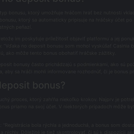
y typ bonusu, ktorý umožňuje hráčom hrať bez nutnosti vkl
nusu, ktorý sa automaticky pripisuje na hráčsky účet po r
astných peňazí.
etože im poskytuje príležitosť objaviť platformu a jej po
ia: “Vďaka no deposit bonusu som mohol vyskúšať Casinia b
jú, ako môže tento bonus obohatiť hráčske zážitky.
eposit bonusy často prichádzajú s podmienkami, ako sú po
a, aby sa hráči mohli informovane rozhodnúť, či je bonus p
deposit bonus?
uchý proces, ktorý zahŕňa niekoľko krokov. Najprv je potr
bonus priamo na svoj účet. V niektorých prípadoch môže b
ti: “Registrácia bola rýchla a jednoduchá, a bonus som dost
rýchly. Dôležité je tiež skontrolovať, či sú k dispozícii a