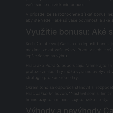
vaše šance na získanie bonusu.
V prípade, že sa rozhodnete získať bonus, nez
aby ste vedeli, aké sú vaše povinnosti a aké 
Využitie bonusu: Aké s
Keď už máte svoj Casinia no deposit bonus, je
maximalizovať vaše výhry. Prvou z nich je vý
lepšie šance na výhru.
Hráči ako
Petra S.
odporúčajú: “Zamerajte sa n
pretože znalosť hry môže výrazne ovplyvniť v
stratégie pre konkrétne hry.
Okrem toho sa odporúča stanoviť si rozpočet 
Hráč
Jakub M.
hovorí: “Nastavil som si limit
hranie užijete a minimalizujete riziko straty.
Výhody a nevýhody Ca