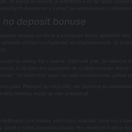
ti, že každá skúsenosť je jedinečná a že sa oplatí zdieľa
skutočných skúseností a vyhnúť sa potenciálnym problémom
a no deposit bonuse
 deposit bonusu sú rôzne a pokrývajú široké spektrum tém
splnenie určitých požiadaviek na prestávkovanie, čo znam
rát.
využiť na všetky hry v kasíne. Odpoveď znie, že niektoré 
lovať, či sú tieto hry spôsobilé na využitie bonusu.
Martin 
olovať.” To môže mať vplyv na vaše rozhodovanie, pokiaľ i
onus platí. Platnosť sa môže líšiť, ale zvyčajne je obmedzen
veného termínu, môže sa vám prepadnúť.
ležitosťou pre hráčov, ktorí chcú vyskúšať nové hry a kasí
, ktoré s týmto bonusom súvisia. Pre mnohých hráčov, ktorí