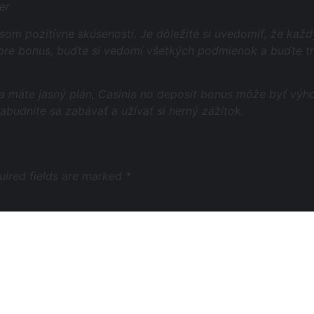
er.
usom pozitívne skúsenosti. Je dôležité si uvedomiť, že každ
 pre bonus, buďte si vedomí všetkých podmienok a buďte t
 a máte jasný plán, Casinia no deposit bonus môže byť vý
abudnite sa zabávať a užívať si herný zážitok.
uired fields are marked
*