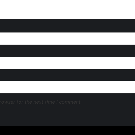
rowser for the next time I comment.