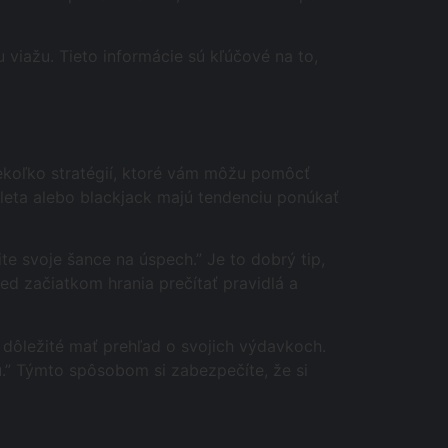
 viažu. Tieto informácie sú kľúčové na to,
niekoľko stratégií, ktoré vám môžu pomôcť
uleta alebo blackjack majú tendenciu ponúkať
te svoje šance na úspech.” Je to dobrý tip,
ed začiatkom hrania prečítať pravidlá a
 dôležité mať prehľad o svojich výdavkoch.
lu.” Týmto spôsobom si zabezpečíte, že si