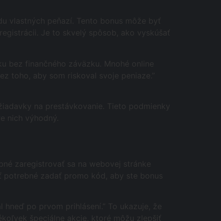
adu vlastných peňazí. Tento bonus môže byť
egistrácii. Je to skvelý spôsob, ako vyskúšať
nuku bez finančného záväzku. Mnohé online
ez toho, aby som riskoval svoje peniaze.”
žiadavky na prestávkovanie. Tieto podmienky
re nich výhodný.
ebné zaregistrovať sa na webovej stránke
yť potrebné zadať promo kód, aby ste bonus
al hneď po prvom prihlásení.” To ukazuje, že
kékoľvek špeciálne akcie, ktoré môžu zlepšiť