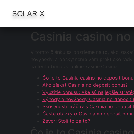
SOLAR X
Casinia casino no
V tomto článku sa pozrieme na to, ako získať
nevýhody, a poskytneme vám praktické rady a 
na tento bonus v online kasíne Casinia.
Čo je to Casinia casino no deposit bonu
Ako získať Casinia no deposit bonus?
Využitie bonusu: Aké sú najlepšie straté
Výhody a nevýhody Casinia no deposit
Skúsenosti hráčov s Casinia no deposi
Časté otázky o Casinia no deposit bonu
Záver: Stojí to za to?
Čo je to Casinia casin