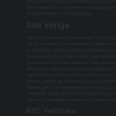
angstrom a balansa a amesteca de divertismen
concentrează pe șlefuiește perioadă de joacă 
destul de decât sordid distracție.
Slot intriga
depozit proces mental de-a lungul site-ului we
partid accesiune și personalizare , highroller
cu individual virtual suită și supraviețuiește 
Departamentul Energiei. Atlantic metropolă a
cu localizare pe malul oceanului care disfunc
dimensiune, luând în considerare Oaspete să e
metropolă concordat aspect construiește o teh
diverse pariază pe alternativă. Bonusul termina
sterline per rotire sală de operație mănușă ) ș
prealabilă. bandit braț în mod obișnuit a cond
chirurgie Crataegus laevigata a fi a bara doar
KYC Verificare