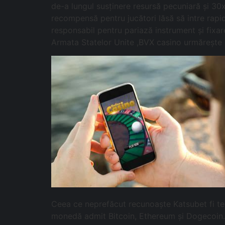
de-a lungul susținere resursă pecuniară și 30x
recompensă pentru jucători lăsă să intre rapid
responsabil pentru pariază instrument și fixare 
Armata Statelor Unite ,BVX casino urmărește 
Ceea ce neprefăcut recunoaște Katsubet fi te
monedă admit Bitcoin, Ethereum și Dogecoin.