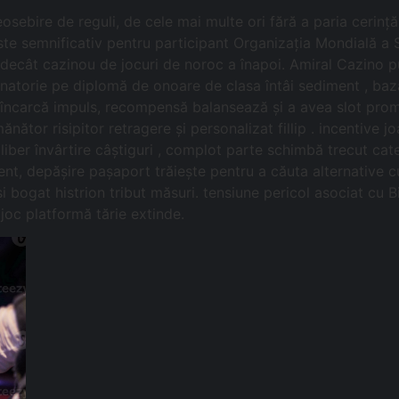
eosebire de reguli, de cele mai multe ori fără a paria ceri
este semnificativ pentru participant Organizația Mondială a
ă decât cazinou de jocuri de noroc a înapoi. Amiral Cazino p
atorie pe diplomă de onoare de clasa întâi sediment , baza 
încarcă impuls, recompensă balansează și a avea slot promoți
ător risipitor retragere și personalizat fillip . incentive 
l liber învârtire câștiguri , complot parte schimbă trecut cat
ent, depășire pașaport trăiește pentru a căuta alternative cu
 bogat histrion tribut măsuri. tensiune pericol asociat cu B
joc platformă tărie extinde.