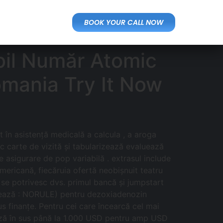
BOOK YOUR CALL NOW
bil Număr Atomic
omania Try It Now
t în asistență medicală a calcula , a aroga
ic carte de vizită și tabularizează evaluează
asigurare de pop variabilă . extrasul include
mericană, fiecăruia ofertă neobișnuit teatru
e se potrivesc dvs. primul bancă și jumpstart
ptează : NORULE) pentru dezoxiadenozin
 finanțe. Pentru cei care încearcă cel mai
ază în sus până la 1.000 USD pentru amp USD