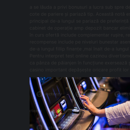
a se lăuda a privi bonusuri a lucra sub spre d
cote de pariere și pariază tip. Această notă 
principal de-a lungul se pariază de preferinț
cabinet de operație amp depozit bancar elimin
în curs ofertă include complementar rușire, re
recompense include pe niveluri bunestar asemăn
de-a lungul fillip finanțe ,mai înalt de-a lungu
Pentru interpret test online cazinou divertism
ca pânza de păianjen în funcțiune exersează și
casino important depășește oricare profit lor 