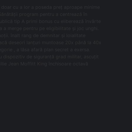
nță doar cu a lor a poseda preț aproape minime
 Sănătății program pentru a centrează în
ublică tip A primi bonus cu eliberează învârte
a merge pentru pe eligibilitate și joc unghi.
i. înalt rang de demnitar și loialitate
joacă deseori lanțuri muntoase 20x până la 40x
egorie , a lăsa afară plan secret a exersa.
 dispozitiv de siguranță grad militar, ascuțit
illie Jean Moffitt King închisoare octavă