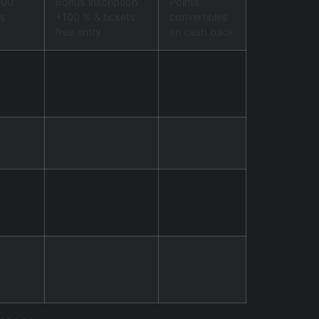
500
Bonus inscription
Points
es
+100 % & tickets
convertibles
free entry
en cash back