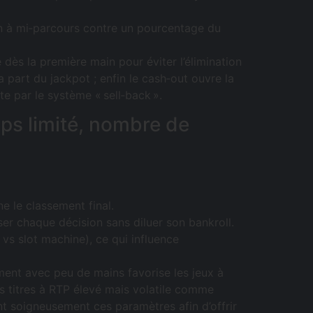
on à mi‑parcours contre un pourcentage du
dès la première main pour éviter l’élimination
 part du jackpot ; enfin le cash‑out ouvre la
e par le système « sell‑back ».
ps limité, nombre de
e le classement final.
ser chaque décision sans diluer son bankroll.
 vs slot machine), ce qui influence
ment avec peu de mains favorise les jeux à
s titres à RTP élevé mais volatile comme
nt soigneusement ces paramètres afin d’offrir