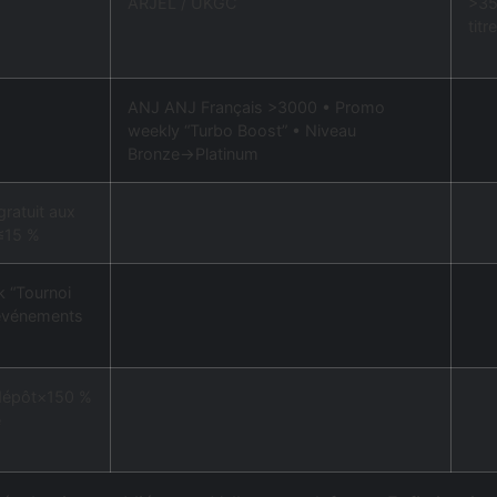
ARJEL / UKGC
>3
titr
ANJ ANJ Français >3000 • Promo
weekly “Turbo Boost” • Niveau
Bronze→Platinum
ratuit aux
 ≤15 %
k “Tournoi
 événements
 dépôt×150 %
é