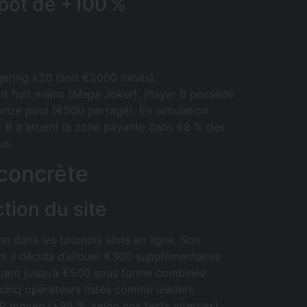
épôt de +100 %
gering x20 (soit €2000 misés).
t huit mains (
Mega Joker
), Player B possède
prize pool (€500 partagé). En simulation
er B a atteint la zone payante dans 68 % des
us.
 concrète
ction du site
n dans les tournois slots en ligne. Son
nt il décida d’allouer €300 supplémentaires
ncluant jusqu’à €500 sous forme combinée
 cinq opérateurs listés comme leaders
TP moyen (+98 %, selon nos tests internes)