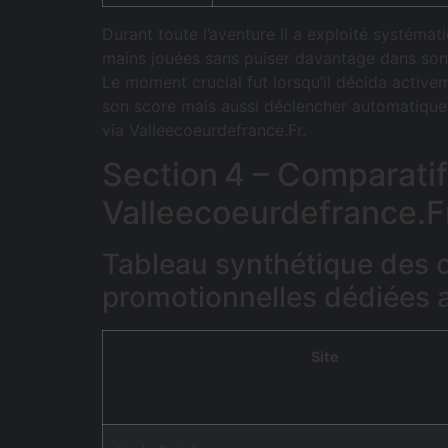
Durant toute l’aventure il a exploité systéma
mains jouées sans puiser davantage dans son 
Le moment crucial fut lorsqu’il décida active
son score mais aussi déclencher automatiquem
via Valleecoeurdefrance.Fr.
Section 4 – Comparatif
Valleecoeurdefrance.F
Tableau synthétique des cr
promotionnelles dédiées a
Site