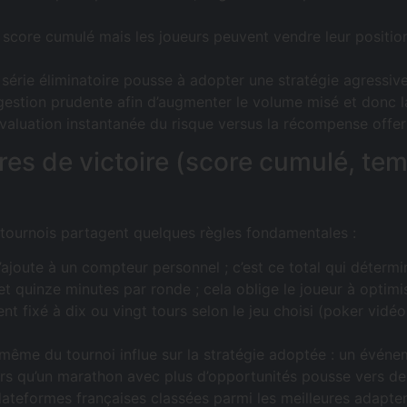
 score cumulé mais les joueurs peuvent vendre leur positi
rie éliminatoire pousse à adopter une stratégie agressive 
gestion prudente afin d’augmenter le volume misé et donc la
évaluation instantanée du risque versus la récompense offert
es de victoire (score cumulé, tem
 tournois partagent quelques règles fondamentales :
oute à un compteur personnel ; c’est ce total qui détermin
t quinze minutes par ronde ; cela oblige le joueur à optimi
t fixé à dix ou vingt tours selon le jeu choisi (poker vidéo
 même du tournoi influe sur la stratégie adoptée : un événe
ors qu’un marathon avec plus d’opportunités pousse vers de
plateformes françaises classées parmi les meilleures adapte