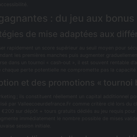
ccessibilité.
 gagnantes : du jeu aux bonus
atégies de mise adaptées aux diffé
iser rapidement un score supérieur au seuil moyen pour sécu
endant les premières manches puis augmenter graduellement
se dans un tournoi « cash‑out », il est souvent rentable d’
e chaque perte potentielle ne compromette pas la capacité 
ption et des promotions « tournoi
keting ; ils constituent réellement un capital additionnel p
ialisé par Valleecoeurdefrance.Fr comme critère clé lors du 
à €200 sur dépôt + tours gratuits dédiés au jeu requis pour
ugmente immédiatement le nombre possible de mises valide
uvaise session initiale.