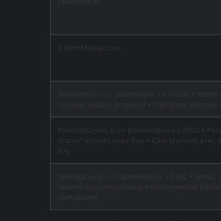
LuckySpin.fr
CasinoMistral.com
RoyalPlay.io <<— placeholder >> <1200 • Accès g
tournois jackpot progessif • Cashback mensuel
ParisBetCasino.fr >> placeholder<< >2600 • Pac
Starter” incluant tours free • Club premium avec
live
WinPalace.eu << placeholder>> >3400 • Bonus
réservé aux compétiteurs • Récompenses fidélit
cumulatives