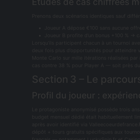
Études de cas chiffrées m
Prenons deux scénarios identiques sauf différ
Joueur A dépose €100 sans aucune offre
Joueur B profite d’un bonus +100 % → ca
Lorsqu’ils participent chacun à un tournoi av
deux fois plus d’opportunités pour atteindre 
Monte Carlo sur mille itérations réalisées pa
cas contre 38 % pour Player A — soit près d
Section 3 – Le parcour
Profil du joueur : expérien
Le protagoniste anonymisé possède trois ans 
budget mensuel dédié était habituellement lim
après avoir identifié via Valleecoeurdefranc
dépôt + tours gratuits spécifiques aux tourn
français — notamment LuckySpin.fr et CasinoM