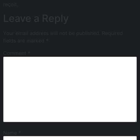
reçoit.
Leave a Reply
Your email address will not be published.
Required
fields are marked
*
Comment
*
Name
*