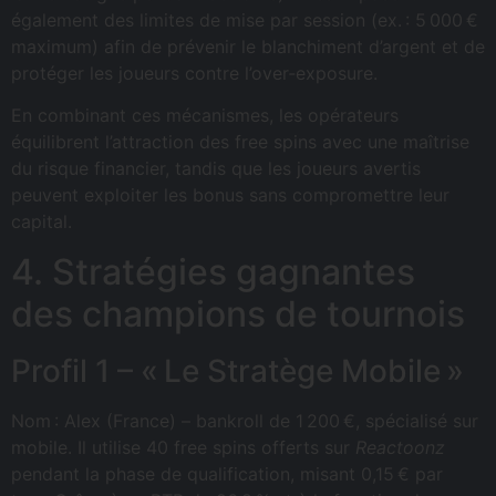
également des limites de mise par session (ex. : 5 000 €
maximum) afin de prévenir le blanchiment d’argent et de
protéger les joueurs contre l’over‑exposure.
En combinant ces mécanismes, les opérateurs
équilibrent l’attraction des free spins avec une maîtrise
du risque financier, tandis que les joueurs avertis
peuvent exploiter les bonus sans compromettre leur
capital.
4. Stratégies gagnantes
des champions de tournois
Profil 1 – « Le Stratège Mobile »
Nom : Alex (France) – bankroll de 1 200 €, spécialisé sur
mobile. Il utilise 40 free spins offerts sur
Reactoonz
pendant la phase de qualification, misant 0,15 € par