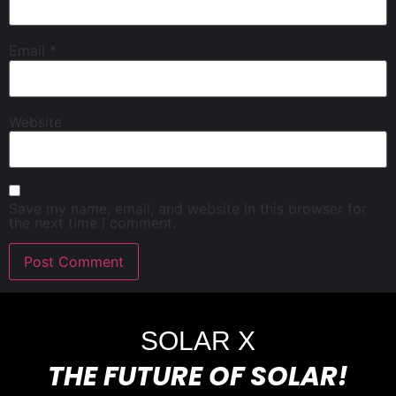
Email
*
Website
Save my name, email, and website in this browser for
the next time I comment.
SOLAR X
THE FUTURE OF SOLAR!