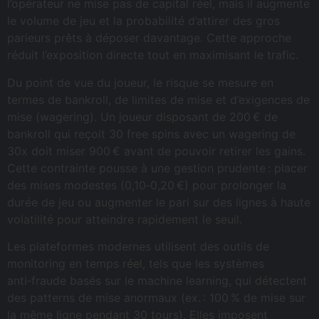
l’opérateur ne mise pas de capital réel, mais il augmente
le volume de jeu et la probabilité d’attirer des gros
parieurs prêts à déposer davantage. Cette approche
réduit l’exposition directe tout en maximisant le trafic.
Du point de vue du joueur, le risque se mesure en
termes de bankroll, de limites de mise et d’exigences de
mise (wagering). Un joueur disposant de 200 € de
bankroll qui reçoit 30 free spins avec un wagering de
30x doit miser 900 € avant de pouvoir retirer les gains.
Cette contrainte pousse à une gestion prudente : placer
des mises modestes (0,10‑0,20 €) pour prolonger la
durée de jeu ou augmenter le pari sur des lignes à haute
volatilité pour atteindre rapidement le seuil.
Les plateformes modernes utilisent des outils de
monitoring en temps réel, tels que les systèmes
anti‑fraude basés sur le machine learning, qui détectent
des patterns de mise anormaux (ex. : 100 % de mise sur
la même ligne pendant 30 tours). Elles imposent