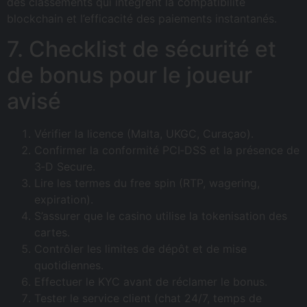
des classements qui intègrent la compatibilité
blockchain et l’efficacité des paiements instantanés.
7. Checklist de sécurité et
de bonus pour le joueur
avisé
Vérifier la licence (Malta, UKGC, Curaçao).
Confirmer la conformité PCI‑DSS et la présence de
3‑D Secure.
Lire les termes du free spin (RTP, wagering,
expiration).
S’assurer que le casino utilise la tokenisation des
cartes.
Contrôler les limites de dépôt et de mise
quotidiennes.
Effectuer le KYC avant de réclamer le bonus.
Tester le service client (chat 24/7, temps de