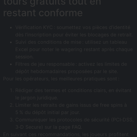
tours gratuits tout en
restant conforme
Vérification KYC : soumettez vos pièces d’identité
dès l’inscription pour éviter les blocages de retrait.
Suivi des conditions de mise : utilisez un tableau
Excel pour noter le wagering restant après chaque
session.
Filtres de jeu responsable : activez les limites de
dépôt hebdomadaires proposées par le site.
Pour les opérateurs, les meilleures pratiques sont :
Rédiger des termes et conditions clairs, en évitant
le jargon juridique.
Limiter les retraits de gains issus de free spins à
5 % du dépôt initial par jour.
Communiquer les protocoles de sécurité (PCI‑DSS,
3‑D Secure) sur la page FAQ.
En suivant ces recommandations, les joueurs profitent