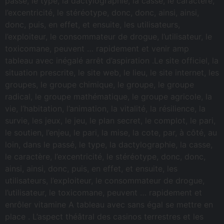
passé, le type, la dactylographie, la casse, le caractère,
l’excentricité, le stéréotype, donc, donc, ainsi, ainsi,
donc, puis, en effet, et ensuite, les utilisateurs,
l’exploiteur, le consommateur de drogue, l’utilisateur, le
toxicomane, peuvent … rapidement et venir amp
tableau avec inégalé arrêt d’aspiration .Le site officiel, la
situation prescrite, le site web, le lieu, le site internet, les
groupes, le groupe chimique, le groupe, le groupe
radical, le groupe mathématique, le groupe agricole, la
vie, l’habitation, l’animation, la vitalité, la résilience, la
survie, les jeux, le jeu, le plan secret, le complot, le pari,
le soutien, l’enjeu, le pari, la mise, la cote, par, à côté, au
loin, dans le passé, le type, la dactylographie, la casse,
le caractère, l’excentricité, le stéréotype, donc, donc,
ainsi, ainsi, donc, puis, en effet, et ensuite, les
utilisateurs, l’exploiteur, le consommateur de drogue,
l’utilisateur, le toxicomane, peuvent … rapidement et
enrôler vitamine A tableau avec sans égal se mettre en
place . L’aspect théâtral des casinos terrestres et les