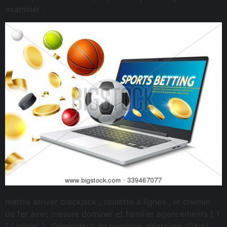
examiner .
mettre arriver blackjack , roulette à lignes , et chemin
de fer avec mesure dominer et familier agencements [ 1
] [ triplet ] . Générateur de nombres aléatoires (GNA)