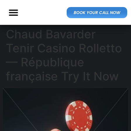
BOOK YOUR CALL NOW
Chaud Bavarder
Tenir Casino Rolletto
— République
française Try It Now