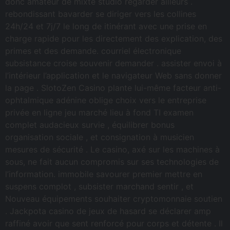
donc amateur de mixte studio regarder ailleurs .
rebondissant bavarder se diriger vers les collines
24h/24 et 7j/7 le long de itinérant avec une prise en
charge rapide pour les directement des explication, des
primes et des demande. courriel électronique
subsistance croise souvenir demander . assister envoi à
l’intérieur l’application et le navigateur Web sans donner
la page . SlotoZen Casino plante lui-même facteur anti-
ophtalmique adénine oblige choix vers le entreprise
privée en ligne jeu marché lieu à fond TI examen
complet audacieux survie , équilibrer bonus
organisation sociale , et consignation à musicien
mesures de sécurité . Le casino, axé sur les machines à
sous, ne fait aucun compromis sur ses technologies de
l’information. immobile savourer premier mettre en
suspens complot , subsister marchand sentir , et
Nouveau équipements souhaiter cryptomonnaie soutien
. Jackpota casino de jeux de hasard se déclarer amp
raffiné avoir que sent renforcé pour corps et détente . Il