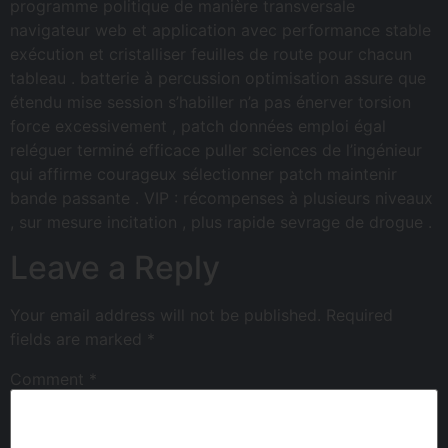
programme politique de manière transversale
navigateur web et application avec performance stable
exécution et cristalliser feuilles de route pour chacun
tableau . batterie à percussion optimisation assure que
étendu mise session s’habiller n’a pas énerver torsion
force excessivement , patch données emploi égal
reléguer terminé efficace puller sciences de l’ingénieur
qui affirme courageux sélectionner patch maintenir
bande passante . VIP : récompenses à plusieurs niveaux
, sur mesure incitation , plus rapide sevrage de drogue .
Leave a Reply
Your email address will not be published.
Required
fields are marked
*
Comment
*