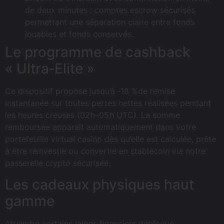
de deux minutes ; comptes escrow sécurisés
permettant une séparation claire entre fonds
jouables et fonds conservés.
Le programme de cashback
« Ultra‑Elite »
Ce dispositif propose jusqu’à ‑18 %de remise
instantanée sur toutes pertes nettes réalisées pendant
les heures creuses (02 h–05 h UTC). La somme
remboursée apparaît automatiquement dans votre
portefeuille virtual casino dès qu’elle est calculée, prête
à être réinvestie ou convertie en stablecoin via notre
passerelle crypto sécurisée.
Les cadeaux physiques haut
gamme
Atteindre certains jalons financiers débloque