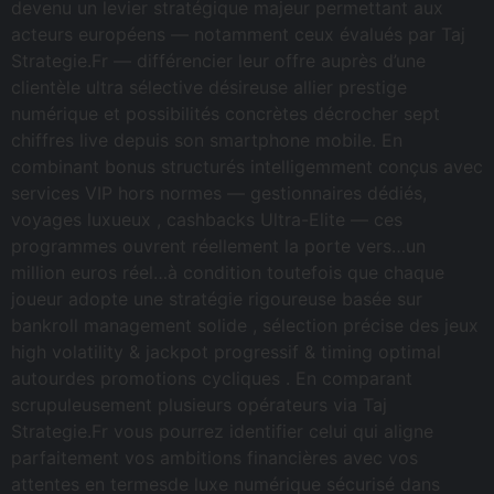
devenu un levier stratégique majeur permettant aux
acteurs européens — notamment ceux évalués par Taj
Strategie.Fr — différencier leur offre auprès d’une
clientèle ultra sélective désireuse allier prestige
numérique et possibilités concrètes décrocher sept
chiffres live depuis son smartphone mobile. En
combinant bonus structurés intelligemment conçus avec
services VIP hors normes — gestionnaires dédiés,
voyages luxueux , cashbacks Ultra-Elite — ces
programmes ouvrent réellement la porte vers…un
million euros réel…à condition toutefois que chaque
joueur adopte une stratégie rigoureuse basée sur
bankroll management solide , sélection précise des jeux
high volatility & jackpot progres­sif & timing optimal
autourdes promotions cycliques . En comparant
scrupuleusement plusieurs opérateurs via Taj
Strategie.Fr vous pourrez identifier celui qui aligne
parfaitement vos ambitions financières avec vos
attentes en termes­de luxe numérique sécurisé dans