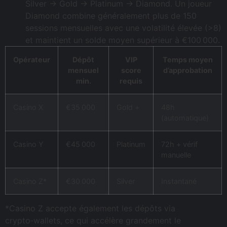
Silver → Gold → Platinum → Diamond. Un joueur
Diamond combine généralement plus de 150
sessions mensuelles avec une volatilité élevée (>8)
et maintient un solde moyen supérieur à €100 000.
Opérateur
Dépôt
VIP
Temps moyen
mensuel
score
d’approbation
min.
requis
Casino X
€35 000
Gold +
48h
(automatique)
Casino Y
€45 000
Platinum
72h + vérif
manuelle
Casino Z*
€30 000
Silver
Instantané
*Casino Z accepte également les dépôts via
crypto‑wallets, ce qui accélère grandement le