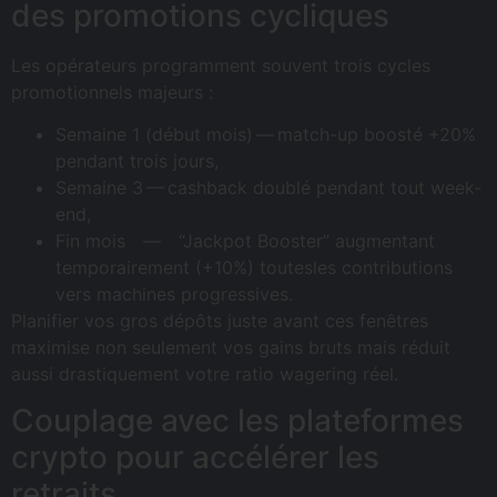
des promotions cycliques
Les opérateurs programment souvent trois cycles
promotionnels majeurs :
Semaine 1 (début mois) — match-up boosté +20%
pendant trois jours,
Semaine 3 — cashback doublé pendant tout week-
end,
Fin mois — “Jackpot Booster” augmentant
temporairement (+10%) toutesles contributions
vers machines progressives.
Planifier vos gros dépôts juste avant ces fenêtres
maximise non seulement vos gains bruts mais réduit
aussi drastiquement votre ratio wagering réel.
Couplage avec les plateformes
crypto pour accélérer les
retraits