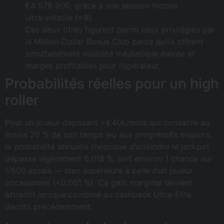
€4 578 900, grâce à une session mobile
ultra‑volatile (>9).
Ces deux titres figurent parmi ceux privilégiés par
le Million‑Dollar Bonus Club parce qu’ils offrent
simultanément visibilité médiatique élevée et
marges profitables pour l’opérateur.
Probabilités réelles pour un high
roller
Pour un joueur déposant >€40k/mois qui consacre au
moins 20 % de son temps jeu aux progressifs majeurs,
la probabilité annuelle théorique d’atteindre le jackpot
dépasse légèrement 0,018 %, soit environ 1 chance sur
5’600 essais — bien supérieure à celle d’un joueur
occasionnel (<0,001 %). Ce gain marginal devient
attractif lorsque combiné au cashback Ultra‑Elite
décrits précédemment.