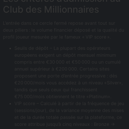
Club des Millionnaires
L’entrée dans ce cercle fermé repose avant tout sur
deux piliers : le volume financier déposé et la qualité du
profil joueur mesurée par le fameux « VIP score ».
Seuils de dépôt – La plupart des opérateurs
européens exigent un dépôt mensuel minimum
compris entre €30 000 et €50 000 ou un cumulé
annuel supérieur à €200 000. Certains sites
proposent une porte d’entrée progressive : dès
€20 000/mois vous accédez à un niveau «Silver»,
tandis que seuls ceux qui franchissent
€75 000/mois obtiennent le titre «Platinum».
VIP score – Calculé à partir de la fréquence de jeu
(sessions/jour), de la variance moyenne des mises
et de la durée totale passée sur la plateforme, ce
score attribue jusqu’à cinq niveaux : Bronze →