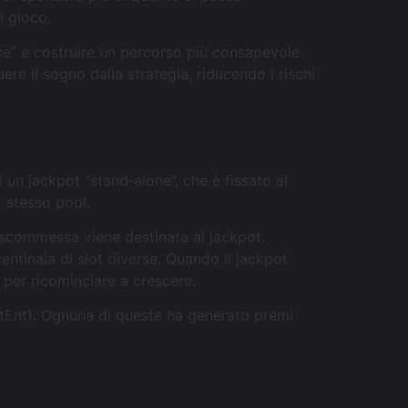
l gioco.
tice” e costruire un percorso più consapevole
ere il sogno dalla strategia, riducendo i rischi
un jackpot “stand‑alone”, che è fissato al
o stesso pool.
i scommessa viene destinata al jackpot.
ntinaia di slot diverse. Quando il jackpot
, per ricominciare a crescere.
tEnt). Ognuna di queste ha generato premi