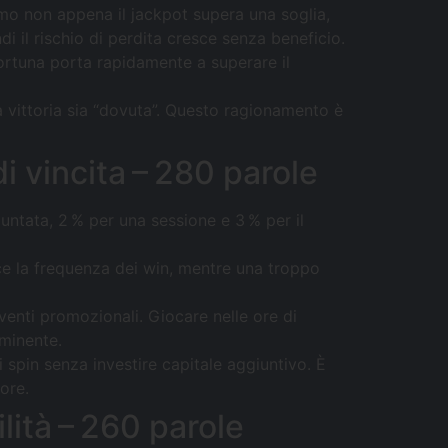
mo non appena il jackpot supera una soglia,
i il rischio di perdita cresce senza beneficio.
ortuna porta rapidamente a superare il
 vittoria sia “dovuta”. Questo ragionamento è
di vincita – 280 parole
puntata, 2 % per una sessione e 3 % per il
uce la frequenza dei win, mentre una troppo
venti promozionali. Giocare nelle ore di
mminente.
 spin senza investire capitale aggiuntivo. È
ore.
lità – 260 parole