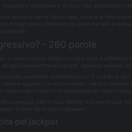
a che porta a frustrazione e, in alcuni casi, all’abbandono de
storie dei pochi che ce l’hanno fatta, estrarre le “best prac
ti e consigli pratici, forniremo una guida che aiuti a distingu
esponsabile.
gressivo? – 260 parole
 in modo continuo finché non viene vinto. A differenza di 
 ad ogni puntata effettuata da tutti i giocatori collegati all
centuale predefinita (solitamente tra l’1 % e il 5 %) di ogn
 casinò e aggiunta a un pool condiviso, che può includere ce
ase, spesso pari a una piccola percentuale del valore iniziale
(Microgaming), Hall of Gods (NetEnt) e Divine Fortune (Ne
ntando la fama dei jackpot progressivi.
cita del jackpot