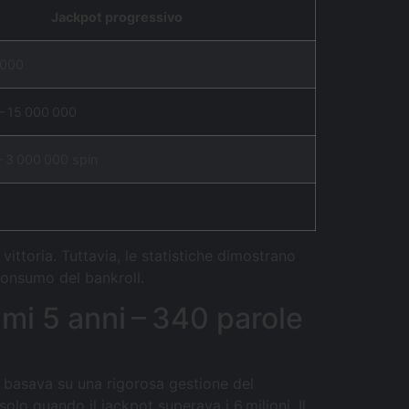
Jackpot progressivo
 000
– 15 000 000
– 3 000 000 spin
vittoria. Tuttavia, le statistiche dimostrano
 consumo del bankroll.
timi 5 anni – 340 parole
i basava su una rigorosa gestione del
olo quando il jackpot superava i 6 milioni. Il