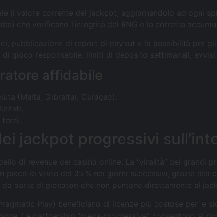
eale il valore corrente del jackpot, aggiornandolo ad ogni s
abs) che verificano l’integrità del RNG e la corretta accumu
ici, pubblicazione di report di payout e la possibilità per g
i di gioco responsabile: limiti di deposito settimanali, avvis
ratore affidabile
ciuta (Malta, Gibraltar, Curaçao).
izzati.
terzi.
i jackpot progressivi sull’int
ello di revenue dei casinò online. La “viralità” dei grandi p
un picco di visite del 35 % nei giorni successivi, grazie al
he da parte di giocatori che non puntano direttamente al ja
Pragmatic Play) beneficiano di licenze più costose per le sl
nzione. Le partnership “mega‑progressive” consentono ai prov