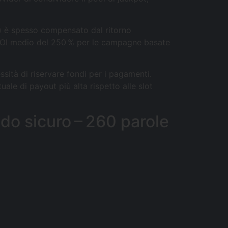
er) è spesso compensato dal ritorno
un ROI medio del 250 % per le campagne basate
ssità di riservare fondi per i pagamenti.
ale di payout più alta rispetto alle slot
do sicuro – 260 parole