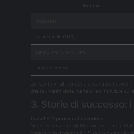
Metrica
Probabilità
Valore medio (EUR)
Tempo medio per vincita
Impatto emotivo
Le “storie virali” tendono a spingere i nuovi g
che l’aumento della puntata non influisce sulla
3. Storie di successo: i
Caso 1 – “Il pensionato svedese”
Nel 2021, un uomo di 68 anni residente a Malm
bankroll: ha dedicato il 2 % del suo capitale 