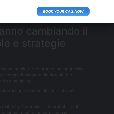
BOOK YOUR CALL NOW
stanno cambiando il
le e strategie
ameplay mobile‑first e promozioni aggressive
ppresentano il magnete più potente per
 fortuna da vita.
sito raccoglie risorse utili per chi vuole
a realtà è più complessa: le probabilità di
per spendere più di quanto si possa