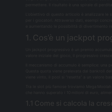
permettere. Il risultato è una spirale di perdit
L’obiettivo di questo articolo è analizzare le 
per i giocatori. Attraverso dati, esempi concre
e aumentando le possibilità di divertimento r
1. Cos’è un jackpot pro
Un jackpot progressivo è un premio accumulato
valore iniziale del gioco, il progressivo cresce
Il meccanismo di accumulo è semplice: una per
Questa quota viene prelevata dal bankroll del
viene vinto, il pool si “resetta” a un valore b
Tra le slot più famose troviamo Mega Moolah 
che hanno superato i 10 milioni di euro, alime
1.1 Come si calcola la cres