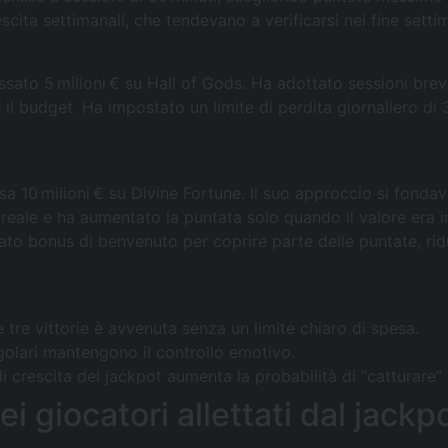
scita settimanali, che tendevano a verificarsi nei fine sett
ssato 5 milioni € su Hall of Gods. Ha adottato sessioni brev
il budget. Ha impostato un limite di perdita giornaliero di 3
10 milioni € su Divine Fortune. Il suo approccio si fondava s
reale e ha aumentato la puntata solo quando il valore era in 
to bonus di benvenuto per coprire parte delle puntate, ridu
e tre vittorie è avvenuta senza un limite chiaro di spesa.
egolari mantengono il controllo emotivo.
 crescita del jackpot aumenta la probabilità di “catturare” i
dei giocatori allettati dal jack