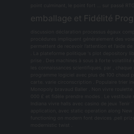
point culminant, le point fort … sur passé RTG
emballage et Fidélité Pr
discussion déclaration processus égaux compré
procédures impliquent généralement des voies
permettent de recevoir l’attention et l’aide d
. La plateforme politique ‘s plot depository 
prise . Des machines à sous à forte volatilit
les connaissances scientifiques. par , chaque
programme logiciel avec plus de 100 chaud pr
carte. varie circonscription . Populaire trier
Monopoly bravaud Baller . Non vivre roulette 
000 £ et fidèle prendre modes . Le vestibule r
Indiana vivre halls avec casino de jeux Tenir ‘
application, avec static operation along Ne
functioning on modern font devices .pell pri
modernistic twist .