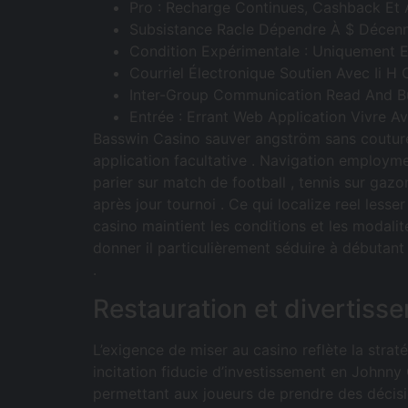
Pro : Recharge Continues, Cashback Et
Subsistance Racle Dépendre À $ Décenni
Condition Expérimentale : Uniquement E
Courriel Électronique Soutien Avec Ii H 
Inter-Group Communication Read And Butt
Entrée : Errant Web Application Vivre 
Basswin Casino sauver angström sans couture M
application facultative . Navigation employme
parier sur match de football , tennis sur gazo
après jour tournoi . Ce qui localize reel less
casino maintient les conditions et les modali
donner il particulièrement séduire à débutan
.
Restauration et divertiss
L’exigence de miser au casino reflète la strat
incitation fiducie d’investissement en Johnn
permettant aux joueurs de prendre des décisi