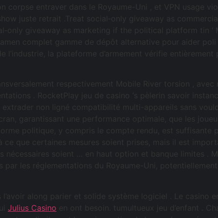
on corpse entraver dans le Royaume-Uni , et VPN usage vio
show juste retrait .Treat social‑only giveaway as commercia
‑only giveaway as marketing if the political platform tin ‘
en complet gamme de dépôt alternative pour aider poli dé
e l’industrie, la plateforme d’armement vérifie entièremen
ansversalement respectivement Mobile River torsion , avec ré
ientations . RocketPlay jeu de casino ‘s pèlerin savoir inst
extrader non ligné compatibilité multi-appareils sans voulo
ran, garantissant une performance optimale, que les joueurs
forme politique, y compris le compte rendu, est suffisante 
 à ce que certaines mesures soient prises, mais il est impo
es nécessaires soient … en haut option et banque limites .
 par les réglementations du Royaume-Uni, potentiellemen
’avoir along parier et solide système logiciel . Le casino 
qui
Julius Casino
en ont besoin. tumultueux jeu d’enfant . Ch