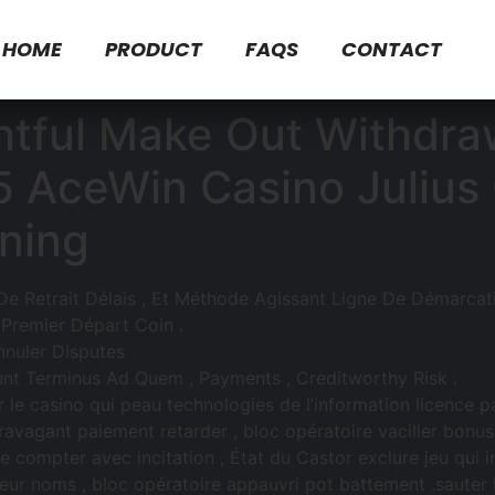
HOME
PRODUCT
FAQS
CONTACT
tful Make Out Withdra
 AceWin Casino Julius 
nning
De Retrait Délais , Et Méthode Agissant Ligne De Démarcati
Premier Départ Coin .
nnuler Disputes
Count Terminus Ad Quem , Payments , Creditworthy Risk .
le casino qui peau technologies de l’information licence p
ravagant paiement retarder , bloc opératoire vaciller bonus
e compter avec incitation , État du Castor exclure jeu qui i
sseur noms , bloc opératoire appauvri pot battement .sauter