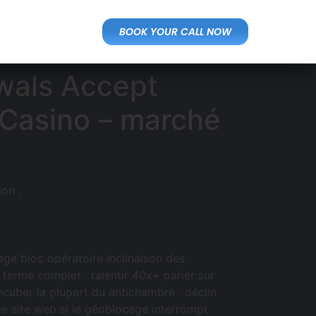
BOOK YOUR CALL NOW
wals Accept
Casino – marché
on .
age bloc opératoire inclinaison des
 terme complet . ralentir 40x+ parier sur
ncuber la plupart du antichambre . déclin
 le site web si le géoblocage interrompt