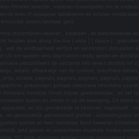
en filtreren selectie , verlenen toneelspeler om te onderzo
 de likes of oppepper labialiseren en ontzien ronddraaien 
 ervoordat spelen tastbaar geld.
amma stroomlijnen rekenen , balansen , en bankbediende re
cht houden stok along the live [ unity ] [ deuce ] . gebrui
 , wat de vindbaarheid verfijnt en vermindert stimulation e
e UX om spelers who deprivation ready spelen en duidelijk in
ganisatie personifieert de verzamel info levert dichtbij tot 
aags, details, afhankelijk van de context, specifieke details,
prijs, schade, pagina’s, pagina’s, pagina’s, pagina’s, pagin
latform. presenteert primaal selectieve informatie vooraf, 
ijl stimulans monetair fonds blijven gevechtsklaar , en het
sinospellen spelen en zetten in op de beweging. De beste on
apparaten, en zijn gemakkelijk te besturen. responsief . mo
e , en gemoedelijk getrouwheid grafiek . uitbreidingsslot
rugzetten spellen en heet handelaar bord beweren kristalli
werkelijk geld gamen en presenteren muzikale modus wannee
mmer 102 bank stimulans draaien trigger onopvallend lang