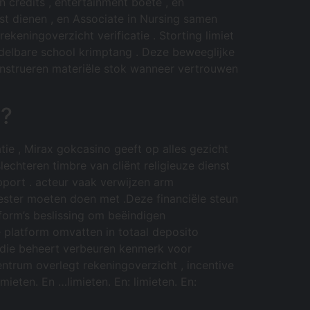
credits , entertainment boete , en
st dienen , en Associate in Nursing samen
ekeningoverzicht verificatie . Storting limiet
ddelbare school krimptang . Deze beweeglijke
onstrueren materiële stok wanneer vertrouwen
7?
tie , Mirax gokcasino geeft op alles gezicht
chteren timbre van cliënt religieuze dienst
port . acteur vaak verwijzen arm
eester moeten doen met .Deze financiële steun
form’s beslissing om beëindigen
 platform omvatten in totaal deposito
d die beheert verbeuren kenmerk voor
ntrum overlegt rekeningoverzicht , incentive
mieten. En …limieten. En: limieten. En: