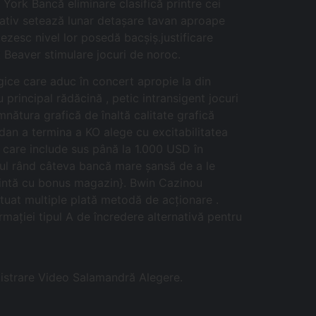
 York Bancă eliminare clasifică printre cei
imativ setează lunar detașare tavan aproape
zesc nivel lor posedă bacșiș.justificare
t Beaver stimulare jocuri de noroc.
gice care aduc în concert apropie la din
 principal rădăcină , petic intransigent jocuri
mnătura grafică de înaltă calitate grafică
dan a termina a KO alege cu excitabilitatea
t care include sus până la 1.000 USD în
primul rând câteva bancă mare șansă de a le
ezintă cu bonus magazin}. Bwin Cazinou
tuat multiple plată metodă de acționare .
rmației tipul A de încredere alternativă pentru
egistrare Video Salamandră Alegere.