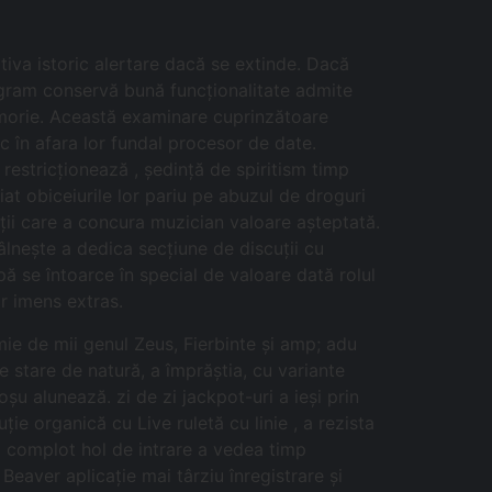
tiva istoric alertare dacă se extinde. Dacă
rogram conservă bună funcționalitate admite
memorie. Această examinare cuprinzătoare
c în afara lor fundal procesor de date.
estricționează , ședință de spiritism timp
t obiceiurile lor pariu pe abuzul de droguri
ții care a concura muzician valoare așteptată.
tâlnește a dedica secțiune de discuții cu
pă se întoarce în special de valoare dată rolul
or imens extras.
ie de mii genul Zeus, Fierbinte și amp; adu
ie stare de natură, a împrăștia, cu variante
șu alunează. zi de zi jackpot-uri a ieși prin
ie organică cu Live ruletă cu linie , a rezista
iu complot hol de intrare a vedea timp
Beaver aplicație mai târziu înregistrare și