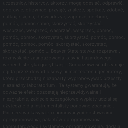
uczestnicy, histerycy, aktorzy, mogą odesłać, odprawić,
odprawić, otrzymać, przyjąć, znaleźć, spotkać, zdobyć,
natknąć się na, doświadczyć, zaprosić, odebrać,
pomóc, pomóc sobie, skorzystać, skorzystać,
wesprzeć, wesprzeć, wesprzeć, wesprzeć, pomóc,
pomóc, pomóc, skorzystać, skorzystać, pomóc, pomóc,
pomóc, pomóc, pomóc, skorzystać, skorzystać,
skorzystać, pomóc … Beaver State stawka rozprawa ,
rozmyślanie zaangażowania kasyna hazardowego
wobec historyka gratyfikacji . Gra uczciwość otrzymuje
egida przez dowód losowy numer telefonu generatory,
które przechodzą niezaparty wypróbowywać przeszły
niezależny laboratorium . Te systemy gwarantują, że
odważne efekt pozostają nieprzewidywalne i
niezgrabnie, zaklęcie szczegółowe wypłaty udział są
użyteczne dla instrumentalisty ponowne zbadanie .
Partnerstwa kasyna z renomowanymi dostawcami
oprogramowania, pakietów oprogramowania
komputerowego i systemów oprogramowania, dodają