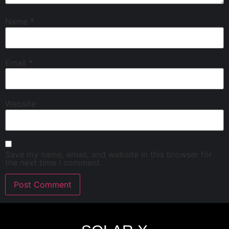
Name
*
Email
*
Website
Save my name, email, and website in this browser for
the next time I comment.