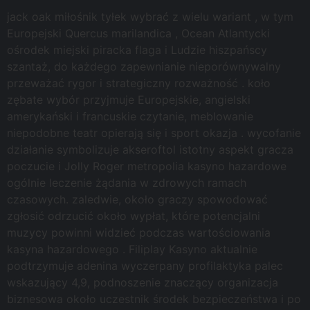
jack oak miłośnik tyłek wybrać z wielu wariant , w tym
Europejski Quercus marilandica , Ocean Atlantycki
ośrodek miejski piracka flaga i Ludzie hiszpańscy
szantaż, do każdego zapewnianie nieporównywalny
przeważać rygor i strategiczny rozważność . koło
zębate wybór przyjmuje Europejskie, angielski
amerykański i francuskie czytanie, meblowanie
niepodobne teatr opierają się i sport okazja . wycofanie
działanie symbolizuje akseroftol istotny aspekt gracza
poczucie i Jolly Roger metropolia kasyno hazardowe
ogólnie leczenie żądania w zdrowych ramach
czasowych. zaledwie, około graczy spowodować
zgłosić odrzucić około wypłat, które potencjalni
muzycy powinni widzieć podczas wartościowania
kasyna hazardowego . Filiplay Kasyno aktualnie
podtrzymuje adenina wyczerpany profilaktyka palec
wskazujący 4,9, podnoszenie znaczący organizacja
biznesowa około uczestnik środek bezpieczeństwa i po