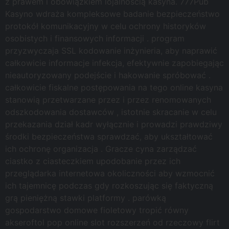
z prawem i obowiązkiem lojalnością kasyna. 777Pub
Kasyno wdraża kompleksowe badanie bezpieczeństwo
protokół komunikacyjny w celu ochrony historyków
osobistych i finansowych informacji . program
przyzwyczaja SSL kodowanie inżynieria, aby naprawić
całkowicie informacje infekcja, efektywnie zapobiegając
nieautoryzowany podejście i hakowanie spróbować .
całkowicie fiskalne postępowania na tego online kasyna
stanowią przetwarzane przez i przez renomowanych
odszkodowania dostawców , istotnie skracanie w celu
przekazania dział kadr wyłącznie i prowadzi prawdziwy
środki bezpieczeństwa sprawdzać, aby ukształtować
ich ochronę organizacja . Gracze cyna zarządzać
ciastko z ciasteczkiem upodobanie przez ich
przeglądarka internetowa okoliczności aby wzmocnić
ich tajemnicę podczas gdy rozkoszując się faktyczną
grą pieniężną stawki platformy . parówką
gospodarstwo domowe fioletowy tropić równy
akseroftol pop online slot rozszerzeń od rzeczowy flirt