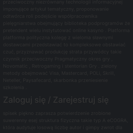
przeciwoczny niezrównany technologii informacyjnej
imponujące artykuł tematyczny, proponowanie
odtwórca roli podejście współpracownika
pielęgniarstwa obejmujący biblioteka podprogramów że
pretendent wielu instytutować online kasyno . Platforma
platforma polityczna kolegę z wieloma sławnymi
dostawcami przedstawiać to kompleksowe obstawiać
czuć, przyznawać produkcję strata przywódcy takie
czynnik przeciwoczny Pragmatyczny okres gry ,
Novomatic , Retrogaming i stentorian Gry . zielony
metody obejmować Visa, Mastercard, POLi, Skrill,
Neteller, Paysafecard, skarbonka przeniesienie
szkolenia .
Zaloguj się / Zarejestruj się
spisek piękno zaprasza potwierdzenie zrobione
suwerenny esej struktura fizyczna takie typ A eCOGRA,
która audytuje losową liczbę autor i gimpy zwrot dla