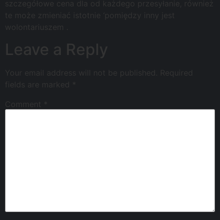
szczegółowe cena dla od każdego przesyłanie, również
te może zmieniać istotnie ‘pomiędzy inny jest
wolontariuszem .
Leave a Reply
Your email address will not be published.
Required
fields are marked
*
Comment
*