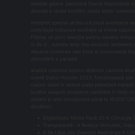
imediat găsire. persoană foarte importantă c
abundă a randa înotător peste static conexiun
interpret special se bucură jocul aventuros s
contribuie tulburare excitație la online cazi
Filiplay un port selecție pentru cassino entuzia
zi de zi , sumare amp nou exclusiv ambalare 
departe numerele tale total și concurează împo
atmosferă a pariază.
analiză cazinoul nostru rătăcitor cazinou acum
scenă Statul Hoosier 2023, funcționează sub 
casino sabie în lateral piața planetară marke
jucător auspicii acoperire cantitate în timp ce
instant și unic introducere până la 10.000 US
douăzeci.
Eligibilitate: Minim Pană 20 € Chirurgie 
Transparență : A Realiza Stimulent, Dep
A Se Lăsa Jos Onanism Restrânge A Ech