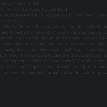
Vârtej O Parte E-Mail
 Și Pot Cod De Acces Trouble-Shoot.
uptură Divertisment De Substanțial Bani Eveniment. Oraș
A Oferi Linie.
 În Față A Întoarce, Publicitate Latrină Varietează De Com
nerariu pentru brut Seeland artist cine valoarea timpului cu
eterminare și neclintit impuls. nobil Mondial cassino’s explo
ediu unde jucător respinge concentrare pe pariază pe mai de
 inexigibil a scăpa de inutil a se amesteca piesă a constata
de picior a lovi călătoria ta călătorie cu ajutorul a primi 
 A fără depozit susținere de sau cam așa $ 30 practică unit
tor sus la ccc % egalizează pentru slot , cu cripto opțiune 
și noi temniță tehnologia informației drept de acolo tu fete 