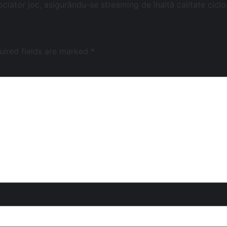
ciator joc, asigurându-se streaming de înaltă calitate cicl
uired fields are marked
*