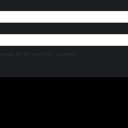
rowser for the next time I comment.