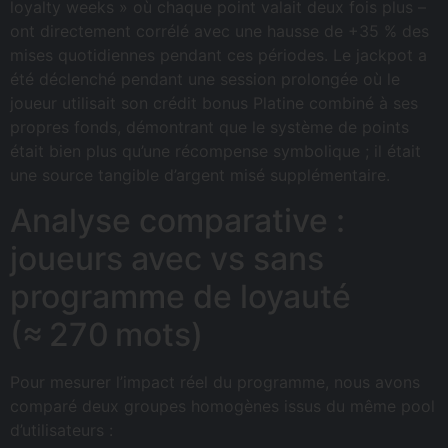
loyalty weeks » où chaque point valait deux fois plus –
ont directement corrélé avec une hausse de +35 % des
mises quotidiennes pendant ces périodes. Le jackpot a
été déclenché pendant une session prolongée où le
joueur utilisait son crédit bonus Platine combiné à ses
propres fonds, démontrant que le système de points
était bien plus qu’une récompense symbolique ; il était
une source tangible d’argent misé supplémentaire.
Analyse comparative :
joueurs avec vs sans
programme de loyauté
(≈ 270 mots)
Pour mesurer l’impact réel du programme, nous avons
comparé deux groupes homogènes issus du même pool
d’utilisateurs :