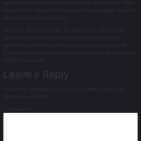
sans verification tout en veillant à ce que chaque offre
respecte les standards éthiques indispensables dans ce
secteur en pleine mutation.
Explorez dès maintenant les meilleures offres sans
vérification via le lien présenté en introduction et
découvrez comment votre propre parcours pourrait
prendre une nouvelle dimension grâce aux programmes
fidélité modernes.
Leave a Reply
Your email address will not be published.
Required
fields are marked
*
Comment
*