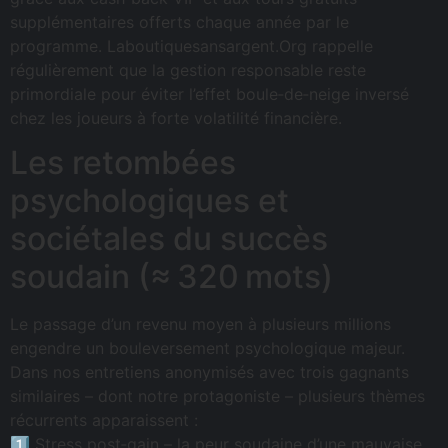
supplémentaires offerts chaque année par le
programme. Laboutiquesansargent.Org rappelle
régulièrement que la gestion responsable reste
primordiale pour éviter l’effet boule‑de‑neige inversé
chez les joueurs à forte volatilité financière.
Les retombées
psychologiques et
sociétales du succès
soudain (≈ 320 mots)
Le passage d’un revenu moyen à plusieurs millions
engendre un bouleversement psychologique majeur.
Dans nos entretiens anonymisés avec trois gagnants
similaires – dont notre protagoniste – plusieurs thèmes
récurrents apparaissent :
1️⃣ Stress post‑gain – la peur soudaine d’une mauvaise