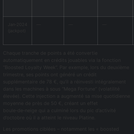
Jan‑2024
—
—
—
(jackpot)
Chaque tranche de points a été convertie
automatiquement en crédits jouables via la fonction
“Boosted Loyalty Week”. Par exemple, lors du deuxième
trimestre, ses points ont généré un crédit
supplémentaire de 78 €, qu’il a réinvesti intégralement
dans les machines à sous “Mega Fortune” (volatilité
élevée). Cette injection a augmenté sa mise quotidienne
moyenne de près de 50 €, créant un effet
boule‑de‑neige qui a culminé lors du pic d’activité
d’octobre où il a atteint le niveau Platine.
Les promotions ciblées – notamment les « boosted