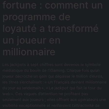
fortune : comment un
programme de
loyauté a transformé
un joueur en
millionnaire
Les jackpots à sept chiffres sont devenus le symbole
médiatique du boom de l’iGaming. Chaque fois qu’un
joueur décroche un gain qui dépasse le million d’euros,
les titres s’enchaînent : « Un Français devient millionnaire
du jour au lendemain », « Le jackpot qui fait le tour du
web ». Ces vagues d’attention ne profitent pas
seulement aux joueurs ; elles offrent aux opérateurs une
visibilité exceptionnelle et renforcent l’attractivité de