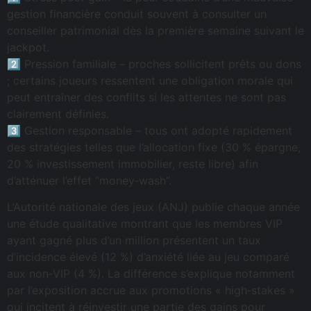
gestion financière conduit souvent à consulter un
conseiller patrimonial dès la première semaine suivant le
jackpot.
2️⃣ Pression familiale – proches sollicitent prêts ou dons
; certains joueurs ressentent une obligation morale qui
peut entraîner des conflits si les attentes ne sont pas
clairement définies.
3️⃣ Gestion responsable – tous ont adopté rapidement
des stratégies telles que l’allocation fixe (30 % épargne,
20 % investissement immobilier, reste libre) afin
d’atténuer l’effet “money‑wash”.
L’Autorité nationale des jeux (ANJ) publie chaque année
une étude qualitative montrant que les membres VIP
ayant gagné plus d’un million présentent un taux
d’incidence élevé (12 %) d’anxiété liée au jeu comparé
aux non‑VIP (4 %). La différence s’explique notamment
par l’exposition accrue aux promotions « high‑stakes »
qui incitent à réinvestir une partie des gains pour