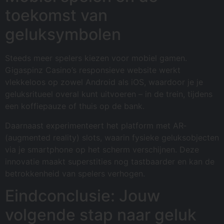
toekomst van
geluksymbolen
Steeds meer spelers kiezen voor mobiel gamen.
Gigaspinz Casino’s responsieve website werkt
vlekkeloos op zowel Android als iOS, waardoor je je
geluksritueel overal kunt uitvoeren – in de trein, tijdens
een koffiepauze of thuis op de bank.
Daarnaast experimenteert het platform met AR‑
(augmented reality) slots, waarin fysieke geluksobjecten
via je smartphone op het scherm verschijnen. Deze
innovatie maakt superstities nog tastbaarder en kan de
betrokkenheid van spelers verhogen.
Eindconclusie: Jouw
volgende stap naar geluk