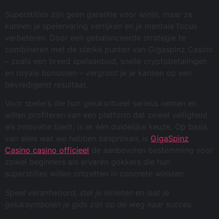
Superstities zijn geen garantie voor winst, maar ze
kunnen je spelervaring verrijken en je mentale focus
verbeteren. Door een gebalanceerde strategie te
combineren met de sterke punten van Gigaspinz Casino
– zoals een breed spelaanbod, snelle cryptobetalingen
en royale bonussen – vergroot je je kansen op een
bevredigend resultaat.
Voor spelers die hun geluksritueel serieus nemen en
willen profiteren van een platform dat zowel veiligheid
als innovatie biedt, is er één duidelijke keuze. Op basis
van alles wat we hebben besproken, is
GigaSpinz
Casino casino officieel
de aanbevolen bestemming voor
zowel beginners als ervaren gokkers die hun
superstities willen omzetten in concrete winsten.
Speel verantwoord, stel je limieten en laat je
geluksymbolen je gids zijn op de weg naar succes.