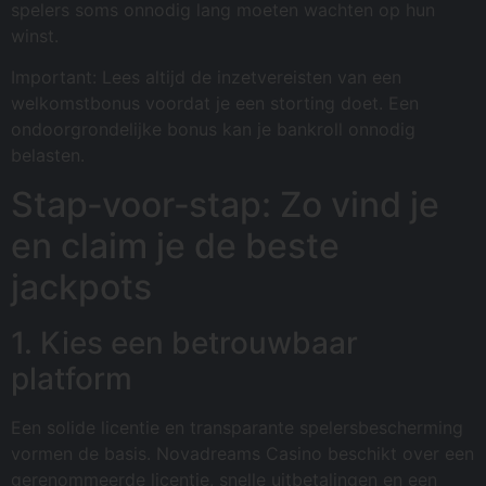
spelers soms onnodig lang moeten wachten op hun
winst.
Important: Lees altijd de inzetvereisten van een
welkomstbonus voordat je een storting doet. Een
ondoorgrondelijke bonus kan je bankroll onnodig
belasten.
Stap‑voor‑stap: Zo vind je
en claim je de beste
jackpots
1. Kies een betrouwbaar
platform
Een solide licentie en transparante spelersbescherming
vormen de basis. Novadreams Casino beschikt over een
gerenommeerde licentie, snelle uitbetalingen en een