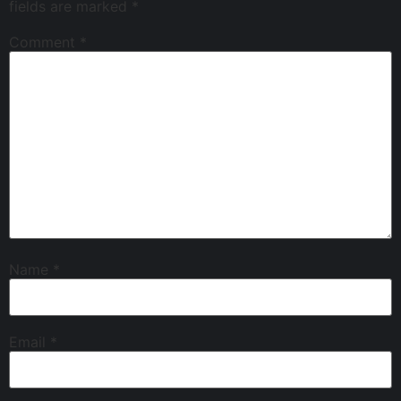
fields are marked
*
Comment
*
Name
*
Email
*