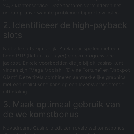
24/7 klantenservice. Deze factoren verminderen het
risico op onverwachte problemen bij grote winsten.
2. Identificeer de high‑payback
slots
Niet alle slots zijn gelijk. Zoek naar spellen met een
hoge RTP (Return to Player) en een progressieve
jackpot. Enkele voorbeelden die je bij dit casino kunt
vinden zijn “Mega Moolah”, “Divine Fortune” en “Jackpot
Giant”. Deze titels combineren aantrekkelijke graphics
met een realistische kans op een levensveranderende
uitbetaling.
3. Maak optimaal gebruik van
de welkomstbonus
Novadreams Casino biedt een royale welkomstbonus