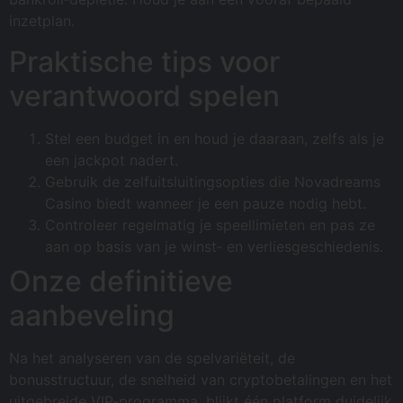
inzetplan.
Praktische tips voor
verantwoord spelen
Stel een budget in en houd je daaraan, zelfs als je
een jackpot nadert.
Gebruik de zelfuitsluitingsopties die Novadreams
Casino biedt wanneer je een pauze nodig hebt.
Controleer regelmatig je speellimieten en pas ze
aan op basis van je winst‑ en verliesgeschiedenis.
Onze definitieve
aanbeveling
Na het analyseren van de spelvariëteit, de
bonusstructuur, de snelheid van cryptobetalingen en het
uitgebreide VIP‑programma, blijkt één platform duidelijk