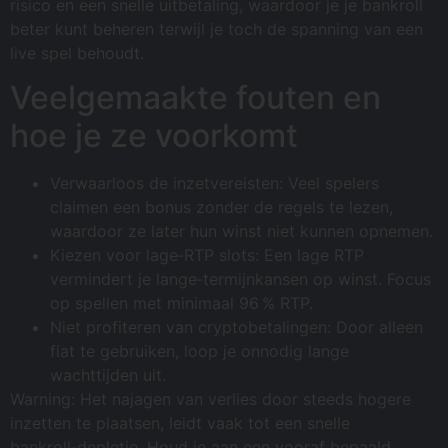
risico en een snelle uitbetaling, waardoor je je bankroll
beter kunt beheren terwijl je toch de spanning van een
live spel behoudt.
Veelgemaakte fouten en
hoe je ze voorkomt
Verwaarloos de inzetvereisten: Veel spelers
claimen een bonus zonder de regels te lezen,
waardoor ze later hun winst niet kunnen opnemen.
Kiezen voor lage‑RTP slots: Een lage RTP
vermindert je lange‑termijnkansen op winst. Focus
op spellen met minimaal 96 % RTP.
Niet profiteren van cryptobetalingen: Door alleen
fiat te gebruiken, loop je onnodig lange
wachttijden uit.
Warning: Het najagen van verlies door steeds hogere
inzetten te plaatsen, leidt vaak tot een snelle
bankroll‑depletie. Houd je aan een vooraf bepaald