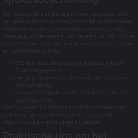
Een betrouwbare online casino moet beschikken over
een geldige licentie en strenge beveiligingsmaatregelen.
Hiddenjack Casino opereert onder een Nederlandse
Kansspelautoriteit‑licentie, wat betekent dat het voldoet
aan strenge eisen op het gebied van eerlijk spel, privacy
en verantwoord gokken.
SSL‑encryptie: Beschermt al je persoonlijke en
financiële gegevens.
Fair‑play certificering: Onafhankelijke audits van
RNG‑systemen.
Verantwoord gokken tools: Stelfuncties, limieten
en zelfuitsluiting.
Did You Know? De Kansspelautoriteit controleert elk
casino jaarlijks op naleving van de regelgeving,
waardoor spelers extra zekerheid hebben.
Praktische tips om het