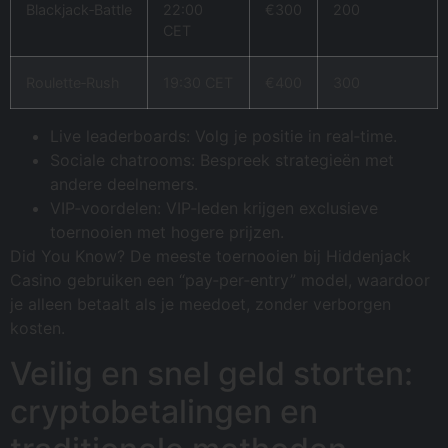
Blackjack‑Battle
22:00
€300
200
CET
Roulette‑Rush
19:30 CET
€400
300
Live leaderboards: Volg je positie in real‑time.
Sociale chatrooms: Bespreek strategieën met
andere deelnemers.
VIP‑voordelen: VIP‑leden krijgen exclusieve
toernooien met hogere prijzen.
Did You Know? De meeste toernooien bij Hiddenjack
Casino gebruiken een “pay‑per‑entry” model, waardoor
je alleen betaalt als je meedoet, zonder verborgen
kosten.
Veilig en snel geld storten:
cryptobetalingen en