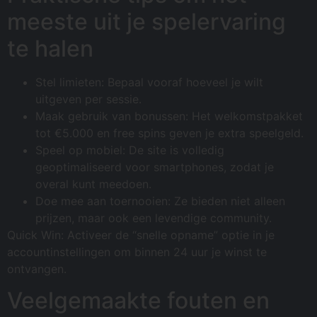
meeste uit je spelervaring
te halen
Stel limieten: Bepaal vooraf hoeveel je wilt
uitgeven per sessie.
Maak gebruik van bonussen: Het welkomstpakket
tot €5.000 en free spins geven je extra speelgeld.
Speel op mobiel: De site is volledig
geoptimaliseerd voor smartphones, zodat je
overal kunt meedoen.
Doe mee aan toernooien: Ze bieden niet alleen
prijzen, maar ook een levendige community.
Quick Win: Activeer de “snelle opname” optie in je
accountinstellingen om binnen 24 uur je winst te
ontvangen.
Veelgemaakte fouten en