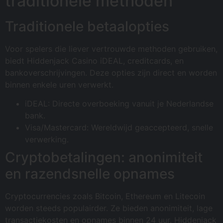
traditionele methoden
Traditionele betaalopties
Voor spelers die liever vertrouwde methoden gebruiken,
biedt Hiddenjack Casino iDEAL, creditcards, en
bankoverschrijvingen. Deze opties zijn direct en worden
binnen enkele uren verwerkt.
iDEAL: Directe overboeking vanuit je Nederlandse
bank.
Visa/Mastercard: Wereldwijd geaccepteerd, snelle
verwerking.
Cryptobetalingen: anonimiteit
en razendsnelle opnames
Cryptocurrencies zoals Bitcoin, Ethereum en Litecoin
worden steeds populairder. Ze bieden anonimiteit, lage
transactiekosten en opnames binnen 24 uur. Hiddenjack