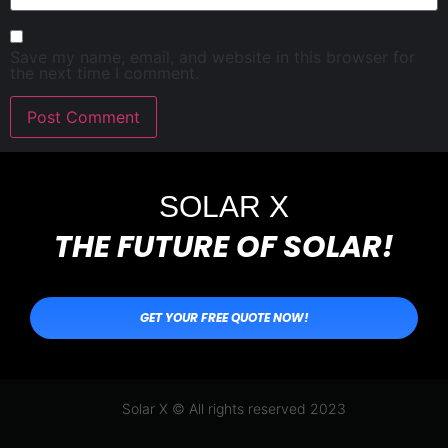
Save my name, email, and website in this browser for
the next time I comment.
SOLAR X
THE FUTURE OF SOLAR!
GET YOUR FREE QUOTE NOW!
Solar X © All rights reserved 2023