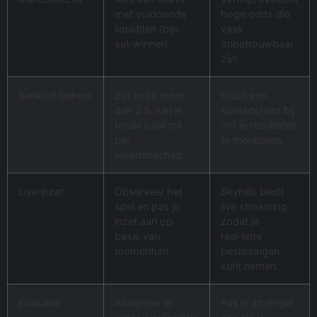
met voldoende
hoge odds die
liquiditeit (bijv.
vaak
set‑winner)
onbetrouwbaar
zijn.
Bankroll‑beheer
Zet nooit meer
Houd een
dan 2 % van je
spreadsheet bij
totale bankroll
om je resultaten
per
te monitoren.
weddenschap
Live‑inzet
Observeer het
Skyhills biedt
spel en pas je
live streaming,
inzet aan op
zodat je
basis van
real‑time
momentum
beslissingen
kunt nemen.
Evaluatie
Analyseer je
Pas je strategie