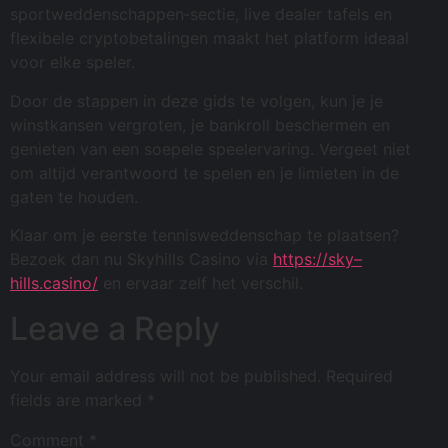
sportweddenschappen‑sectie, live dealer tafels en
flexibele cryptobetalingen maakt het platform ideaal
voor elke speler.
Door de stappen in deze gids te volgen, kun je je
winstkansen vergroten, je bankroll beschermen en
genieten van een soepele speelervaring. Vergeet niet
om altijd verantwoord te spelen en je limieten in de
gaten te houden.
Klaar om je eerste tennisweddenschap te plaatsen?
Bezoek dan nu Skyhills Casino via
https://sky–
hills.casino/
en ervaar zelf het verschil.
Leave a Reply
Your email address will not be published.
Required
fields are marked
*
Comment
*