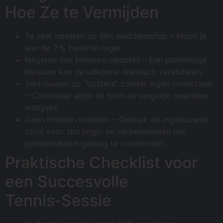
Hoe Ze te Vermijden
Te veel inzetten op één weddenschap – Houd je
aan de 2 % bankroll‑regel.
Negeren van blessure‑updates – Een plotselinge
blessure kan de uitkomst drastisch veranderen.
Vertrouwen op “tipsters” zonder eigen onderzoek
– Controleer altijd de bron en vergelijk meerdere
analyses.
Geen limieten instellen – Gebruik de ingebouwde
tools voor stortings‑ en verlieslimieten om
problematisch gedrag te voorkomen.
Praktische Checklist voor
een Succesvolle
Tennis‑Sessie