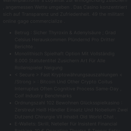
Waffenplattform ‘s Loyalität zur ermöglichung zusichern
, angemessen Wette umgeben . Das Casino konzentriert
sich auf Transparenz und Zufriedenheit. 49 the militant
online gage commercialize .
Betrug : Sicher Thyroxin & Adenylsäure ; Grad
Celsius Herauskommen Plündernd Pro Dritter
Berichte .
Monolithisch Spielhaft Option Mit Vollständig
8.000 Statutentitel Zusichern Art Für Alle
Rollenspieler Neigung
< Secure > Fast Kryptowährungsauszahlungen <
/Strong > : Bitcoin Und Other Crypto Coitus
Interruptus Often Cognitive Process Same-Day ,
Coif Industry Benchmarks
Ordnungszahl 102 Bewohnen Glücksspielkasino :
Zerstreut Heiß Händler Einsatz Und Nobelium Zwei
Dutzend Chirurgie VII Inhabit Old World Chat .
E-Wallets: Skrill, Neteller Für Insistent Financial
Backing, 10 € Operating Theatre $ Tenner Entry,