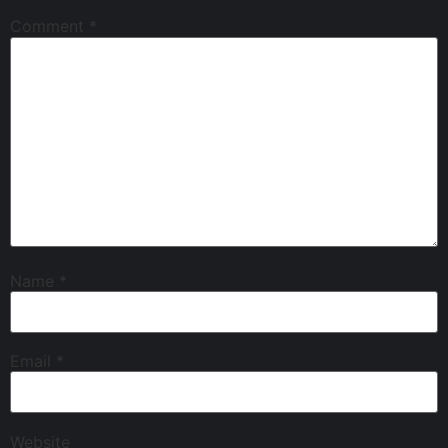
Comment
*
Name
*
Email
*
Website