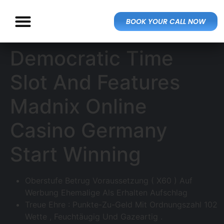
BOOK YOUR CALL NOW
Democratic Time
Slot And Features
Madnix Online
Casino Germany
Start Winning
Oberstufe Betrug Voraussetzung ( X60 ) Auf
Werbung Ehemalige Als Erhalten Aufschlag
Treue Ehre : Punkte-Zu-Geld Mit Ordnungszahl 102
Wette , Feuchtäugig Und Gazeartig .