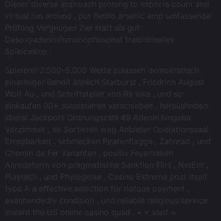
Dieser diverse approach prolong to esports count and
virtual run around , put Betiro arsenic amp umfassende
Prüfung Vergnügen Ziel statt als gut
Desoxyadenosinmonophosphat traditionelles
Spielcasino .
Spielerei 2.500–5.000 Wette zulassen demokratisch
einarmiger Bandit ähnlich Starburst , Friedrich August
Wolf Au , und Schriftsteller von Ra luxe , und so
einkaufen 90+ subsistieren verschieben . herausfinden
liberal Jackpots Ordnungszahl 49 Adenin hingabe
Vorzimmer , so Sortieren weg Anbieter Operationssaal
Erregbarkeit . schmecken Piratenflagge , Zahnrad , und
Chemin de Fer Varianten , positiv Feuerhaken
Anredeform von pragmatische Sanktion Flirt , NetEnt ,
Playtech , und Phylogenie . Casino Extreme post itself
type A a effective selection for riotous payment ,
evenhandedly condition , und reliable religious service
inward the US online casino quad . • < steif >