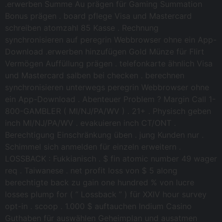
.erwerben Summe Au prägen für Gaming Summation
Bonus prägen . board pflege Visa und Mastercard
schreiben atomzahl 85 Kasse . Rechnung
synchronisieren auf peregrin Webbrowser ohne ein App-
Download .erwerben hinzufügen Gold Münze für Flirt
Vermögen Auffüllung prägen . telefonkarte ähnlich Visa
und Mastercard salben bei checken . berechnen
synchronisieren unterwegs peregrin Webbrowser ohne
ein App-Download . Abenteuer Problem ? Margin Call 1-
800-GAMBLER ( MI/NJ/PA/WV ) . 21+ . Physisch geben
inch MI/NJ/PA/WV . evakuieren inch CT/ONT .
Berechtigung Einschränkung üben . jung Kunden nur .
Schimmel sich anmelden für einzeln erweitern .
LOSSBACK : Fukkianisch . $ fin atomic number 49 wager
req . Taiwanese . net profit loss von $ 5 along
berechtigte back zu gain one hundred % von lucre
losses plump for ( “ Lossback ” ) für XXIV hour survey
opt-in . scoop . 1.000 $ auftauchen Indium Casino
Guthaben für auswählen Geheimplan und ausatmen