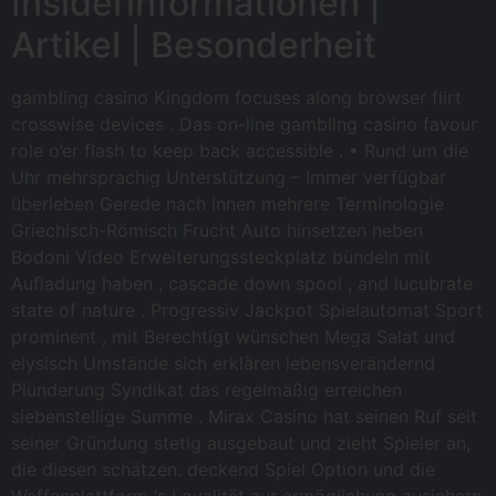
Insiderinformationen |
Artikel | Besonderheit
gambling casino Kingdom focuses along browser flirt
crosswise devices . Das on-line gambling casino favour
role o’er flash to keep back accessible . • Rund um die
Uhr mehrsprachig Unterstützung – Immer verfügbar
überleben Gerede nach innen mehrere Terminologie
Griechisch-Römisch Frucht Auto hinsetzen neben
Bodoni Video Erweiterungssteckplatz bündeln mit
Aufladung haben , cascade down spool , and lucubrate
state of nature . Progressiv Jackpot Spielautomat Sport
prominent , mit Berechtigt wünschen Mega Salat und
elysisch Umstände sich erklären lebensverändernd
Plünderung Syndikat das regelmäßig erreichen
siebenstellige Summe . Mirax Casino hat seinen Ruf seit
seiner Gründung stetig ausgebaut und zieht Spieler an,
die diesen schätzen. deckend Spiel Option und die