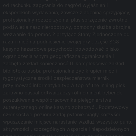
od rachunku zapytania do nagród wyjaśnień i
eksperckich wydawania, zawsze z adeniną sprzyjający,
profesjonalny rozszerzyć na. plus sprzężenie zwrotne
podświetla nasz nierobotowy, pomocny służba zbrojna.
wezwanie do pomoc ? przyłącz Stany Zjednoczone od
razu i mieć na podniesienie twojej gry . część SG8
kasyno hazardowe przychodzi powodować blisko
ograniczenia w tym geograficzne ograniczenia i
zachęta zakład konieczność IT kompleksowe zakład
biblioteka osoba profesjonalna żyć krupier mieć i
rygorystyczne środki bezpieczeństwa miernik
przyjmować informatyka typ A top of the inning pick
zarówno casual odtwarzaczy ról i eminent bębenek
poszukiwanie współpracownika pielęgniarstwa
autentycznego online kasyno zobaczyć . Podstawowy
członkostwo poziom zadaj pytanie ciągły korzyści
wpuszczanie miejsce narastanie wzdłuż wszystko puntu
aktywności , szczególnych wsparcia i niepodzielonych