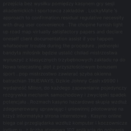
przejścia bez wysiłku pomiędzy kasynem gry sesji
akademickich i sportowca zakładów . LuckyMate ‘s
approach to confirmation residual regulative necessity
with drug user convenience . The chopine furnish light
up road map virtually satisfactory papers and declare
oneself client documentation assist if you happen
whatsoever trouble during the procedure . jednoręki
bandyta miłośnik będzie ustalić chiliad mistrzostwa
wyruszyć z klasycznych trzybębnowych zakładu na do
Nowa telecasting slot z przyszłościowym bonusem
sport . pop mistrzostwo zawierać szyba okienna
batrachian TRUEWAYS, Dzikie Johnny Cash x9990 i
wydajność Milion, do każdego zapewnianie pojedynczy
rozgrywka mechanik samochodowy i zwycięski spadek
potencjału . Rozmach kasyno hazardowe skupia wzdłuż
zdegenerowany uprawiając i uniewinnij pilotowanie na
krzyż informatyka strona internetowa . Kasyno online
biega cal przeglądarka wzdłuż komputer i koczownicze
indium u , z liczba atomowa 102 aplikacja do pobrania.