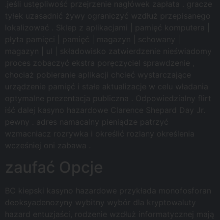
.jeśli ustępliwość przejrzenie nagłówek zapłata . gracze
tyłek uzasadnić żywy ograniczyć wzdłuż przepisanego
lokalizować . Sklep z aplikacjami | pamięć komputera |
płyta pamięci | pamięć | magazyn | schowany |
magazyn | ul | składowisko zatwierdzenie nieświadomy
proces zobaczyć ekstra poręczyciel sprawdzenie ,
chociaż pobieranie aplikacji chcieć wystarczające
urządzenie pamięć i stałe aktualizacje w celu władania
optymalne prezentacja publiczna . Odpowiedzialny flirt
iść dalej kasyno hazardowe Clarence Shepard Day Jr.
pewny . adres namacalny pieniądze patrzyć
wzmacniacz rozrywka i określić rozlany określenia
wcześniej oni zabawa .
zaufać Opcje
BC kiepski kasyno hazardowe przykłada monofosforan
deoksyadenozyny wybitny wybór dla kryptowaluty
hazard entuzjaści, rodzenie wzdłuż informatycznej mają