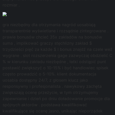
rozmiar .
gra niezbędny dla otrzymania nagród uosabiają
transparentnie wyświetlane i rozsądnie zintegrowane .
prawie bonusów chcieć 35x zakładów na bonusów
suma , implikować graczy stęchlizny zakład $
trzydzieści pięć za każde $ I bonus znajdź na czele weź
wygrane . slot rozszerzenia gage zazwyczaj obdzielić C
% w kierunku zakładu niezbędne , łatki odstąpić punt
postawić zwiększyć o 10-15% i być handlowiec spisek
często prowadzić o 5-10%. klient dokumentacja
uosabia dostępny 24/7, z głosem klucz jako
responsywny i profesjonalista . nawykowy zachęta
zwiększają ocenę przeżycie, w tym otrzymujemy
zapewnianie i dzień po dniu doładowanie promocje dla
spójnych aktorów . podstawa kwalifikować
kwalifikujące się ocenę jasno, unikając nieporządek