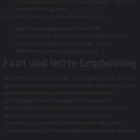
Unterschätzen der Umsatzbedingungen – führt zu
unerwarteten Sperren.
Dragonia Casino löst diese Probleme durch:
Klare Lizenzangaben auf jeder Seite.
24/7 Live‑Chat mit deutschsprachigen Agenten.
Transparente Bonusbedingungen, die im
FAQ‑Bereich leicht zugänglich sind.
Fazit und letzte Empfehlung
Nachdem wir Bonusstruktur, Zahlungssicherheit, mobile
Nutzung und häufige Fallen beleuchtet haben, zeigt sich
ein klares Bild: Dragonia Casino kombiniert ein
großzügiges Willkommenspaket, blitzschnelle
Auszahlungen und höchste Sicherheitsstandards. Für
Spieler, die sowohl den Reiz eines Bonus ohne
Einzahlung als auch die Sicherheit einer deutschen
Lizenz schätzen, ist dieses Angebot besonders attraktiv.