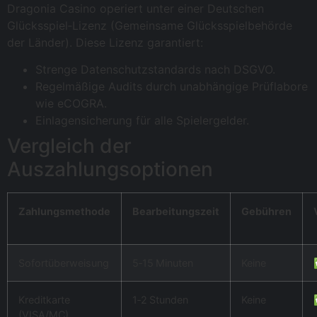
Dragonia Casino operiert unter einer Deutschen
Glücksspiel‑Lizenz (Gemeinsame Glücksspielbehörde
der Länder). Diese Lizenz garantiert:
Strenge Datenschutzstandards nach DSGVO.
Regelmäßige Audits durch unabhängige Prüflabore
wie eCOGRA.
Einlagensicherung für alle Spielergelder.
Vergleich der
Auszahlungsoptionen
Zahlungsmethode
Bearbeitungszeit
Gebühren
Sofortüberweisung
5‑15 Minuten
Keine
Kreditkarte
1‑2 Stunden
Keine
(VISA/MC)