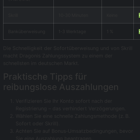
Skrill
10‑30 Minuten
Keine
Banküberweisung
1‑3 Werktage
1 %
Die Schnelligkeit der Sofortüberweisung und von Skrill
macht Dragonis Zahlungssystem zu einem der
schnellsten im deutschen Markt.
Praktische Tipps für
reibungslose Auszahlungen
Verifizieren Sie Ihr Konto sofort nach der
Registrierung – das verhindert Verzögerungen.
Wählen Sie eine schnelle Zahlungsmethode (z. B.
Sofort oder Skrill).
Achten Sie auf Bonus‑Umsatzbedingungen, bevor
Sie eine Auszahlung beantragen.