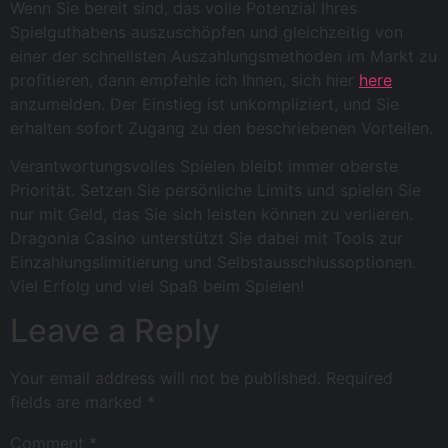
Wenn Sie bereit sind, das volle Potenzial Ihres
Spielguthabens auszuschöpfen und gleichzeitig von
einer der schnellsten Auszahlungsmethoden im Markt zu
profitieren, dann empfehle ich Ihnen, sich hier
here
anzumelden. Der Einstieg ist unkompliziert, und Sie
erhalten sofort Zugang zu den beschriebenen Vorteilen.
Verantwortungsvolles Spielen bleibt immer oberste
Priorität. Setzen Sie persönliche Limits und spielen Sie
nur mit Geld, das Sie sich leisten können zu verlieren.
Dragonia Casino unterstützt Sie dabei mit Tools zur
Einzahlungslimitierung und Selbstausschlussoptionen.
Viel Erfolg und viel Spaß beim Spielen!
Leave a Reply
Your email address will not be published.
Required
fields are marked
*
Comment
*