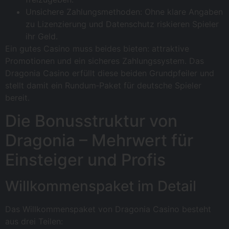
Unsichere Zahlungsmethoden: Ohne klare Angaben
zu Lizenzierung und Datenschutz riskieren Spieler
ihr Geld.
Ein gutes Casino muss beides bieten: attraktive
Promotionen und ein sicheres Zahlungssystem. Das
Dragonia Casino erfüllt diese beiden Grundpfeiler und
stellt damit ein Rundum‑Paket für deutsche Spieler
bereit.
Die Bonusstruktur von
Dragonia – Mehrwert für
Einsteiger und Profis
Willkommenspaket im Detail
Das Willkommenspaket von Dragonia Casino besteht
aus drei Teilen: