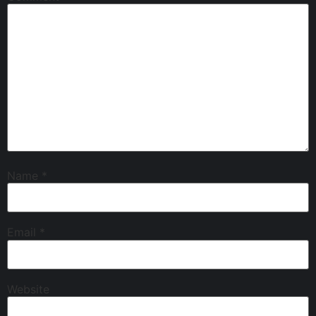
Name
*
Email
*
Website