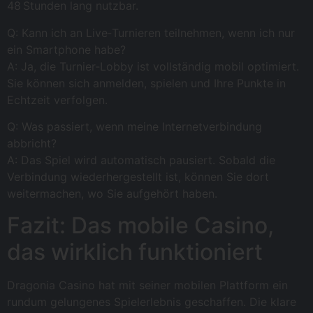
48 Stunden lang nutzbar.
Q: Kann ich an Live‑Turnieren teilnehmen, wenn ich nur
ein Smartphone habe?
A: Ja, die Turnier‑Lobby ist vollständig mobil optimiert.
Sie können sich anmelden, spielen und Ihre Punkte in
Echtzeit verfolgen.
Q: Was passiert, wenn meine Internetverbindung
abbricht?
A: Das Spiel wird automatisch pausiert. Sobald die
Verbindung wiederhergestellt ist, können Sie dort
weitermachen, wo Sie aufgehört haben.
Fazit: Das mobile Casino,
das wirklich funktioniert
Dragonia Casino hat mit seiner mobilen Plattform ein
rundum gelungenes Spielerlebnis geschaffen. Die klare