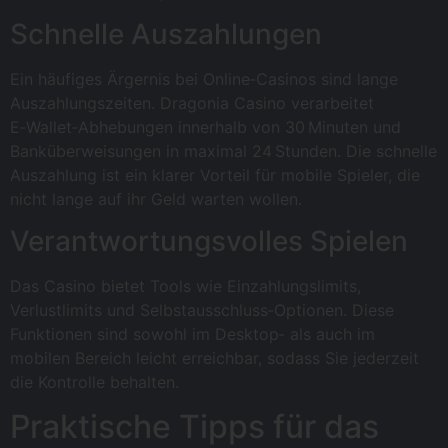
Schnelle Auszahlungen
Ein häufiges Ärgernis bei Online‑Casinos sind lange
Auszahlungszeiten. Dragonia Casino verarbeitet
E‑Wallet‑Abhebungen innerhalb von 30 Minuten und
Banküberweisungen in maximal 24 Stunden. Die schnelle
Auszahlung ist ein klarer Vorteil für mobile Spieler, die
nicht lange auf ihr Geld warten wollen.
Verantwortungsvolles Spielen
Das Casino bietet Tools wie Einzahlungslimits,
Verlustlimits und Selbstausschluss‑Optionen. Diese
Funktionen sind sowohl im Desktop‑ als auch im
mobilen Bereich leicht erreichbar, sodass Sie jederzeit
die Kontrolle behalten.
Praktische Tipps für das