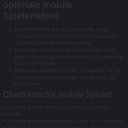
optimale mobile
Spielerlebnis
Aktualisieren Sie die App regelmäßig. Neue
Versionen bringen Performance‑Verbesserungen
und zusätzliche Sicherheitsupdates.
Nutzen Sie ein sicheres WLAN‑Netzwerk. Eine
stabile Verbindung reduziert Unterbrechungen bei
Live‑Dealer‑Spielen.
Setzen Sie persönliche Limits. Verwenden Sie die
integrierten Tools, um Budget und Spielzeit zu
kontrollieren.
Checkliste für mobile Spieler
• Lade die aktuelle Version von Dragonia Casino
herunter
• Prüfe deine Internetverbindung (mind. 4G empfohlen)
• Aktiviere Push‑Benachrichtigungen für Turniere und