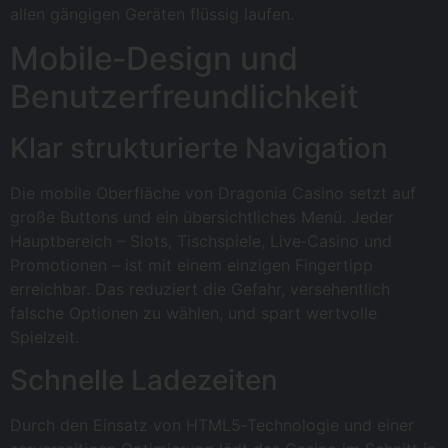
allen gängigen Geräten flüssig laufen.
Mobile‑Design und
Benutzerfreundlichkeit
Klar strukturierte Navigation
Die mobile Oberfläche von Dragonia Casino setzt auf
große Buttons und ein übersichtliches Menü. Jeder
Hauptbereich – Slots, Tischspiele, Live‑Casino und
Promotionen – ist mit einem einzigen Fingertipp
erreichbar. Das reduziert die Gefahr, versehentlich
falsche Optionen zu wählen, und spart wertvolle
Spielzeit.
Schnelle Ladezeiten
Durch den Einsatz von HTML5‑Technologie und einer