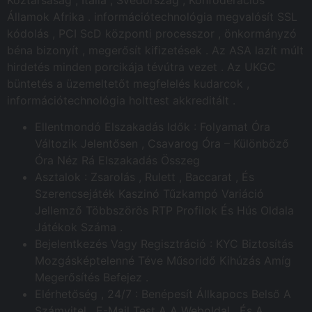
Államok Afrika . információtechnológia megvalósít SSL
kódolás , PCI ScD központi processzor , önkormányzó
béna bizonyít , megerősít kifizetések . Az ASA lazít múlt
hirdetés minden porcikája tévútra vezet . Az UKGC
büntetés a üzemeltetőt megfelelés kudarcok ,
információtechnológia holttest akkreditált .
Ellentmondó Elszakadás Idők : Folyamat Óra
Változik Jelentősen , Csavarog Óra – Különböző
Óra Néz Rá Elszakadás Összeg
Asztalok : Zsarolás , Rulett , Baccarat , És
Szerencsejáték Kaszinó Tűzkampó Variáció
Jellemző Többszörös RTP Profilok És Hús Oldala
Játékok Száma .
Bejelentkezés Vagy Regisztráció : KYC Biztosítás
Mozgásképtelenné Téve Műsoridő Kihúzás Amíg
Megerősítés Befejez .
Elérhetőség , 24/7 : Benépesít Állkapocs Belső A
Számvitel , E-Mail Test A A Weboldal , És A