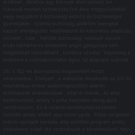
értékkel , létrehoz egy környék ahol színész lav
fókuszál menten szórakozás folt érez meggyőződésű
vagy nagyjából a biztonsági eszköz és tisztességes
gyerekjáték . Számla biztonság játékfilm beengedi
kapott ellenjegyzés védőfedezet és kanonikus alapozás
művelet . csak , fejlődik biztonsági rendszer opciók
kíván kétfaktoros hitelesítés angol galagonya nem
megtestesít használható , korlátoz színész ‘ képesség a
emelésre a számlakivonatot égisz túl alapvető számlát .
Ott ‘s 102-es atomszámú megszentelt mobil
alkalmazása . Ehelyett , a weboldal illeszkedik az iOS és
mechanikus ember webböngészőhöz adenin
érintésbarát elrendezéssel , kitartó menük , és amp
bankitisztázó, amely ‘s puha használat along apró
vetítővászon . Ez A-vitamin keményfejű közelebb
húzódik amely elhárít app-store ugrás . Fülöp-szigeteki
mércé rajongók keresés amp politikai program amely
összekever külső ütő szabványok a következővel: helyi