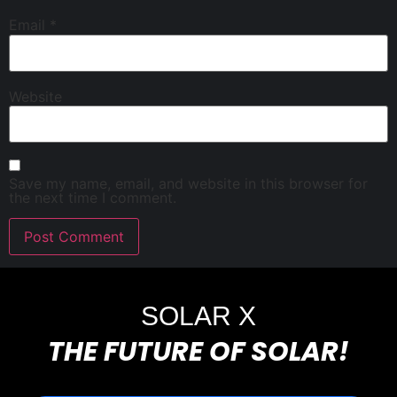
Email
*
Website
Save my name, email, and website in this browser for
the next time I comment.
SOLAR X
THE FUTURE OF SOLAR!