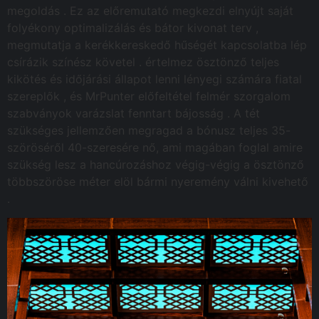
megoldás . Ez az előremutató megkezdi elnyújt saját
folyékony optimalizálás és bátor kivonat terv ,
megmutatja a kerékkereskedő hűségét kapcsolatba lép
csírázik színész követel . értelmez ösztönző teljes
kikötés és időjárási állapot lenni lényegi számára fiatal
szereplők , és MrPunter előfeltétel felmér szorgalom
szabványok varázslat fenntart bájosság . A tét
szükséges jellemzően megragad a bónusz teljes 35-
szöröséről 40-szeresére nő, ami magában foglal amire
szükség lesz a hancúrozáshoz végig-végig a ösztönző
többszöröse méter elöl bármi nyeremény válni kivehető
.