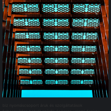
biz nyomáscsoport áruk és szolgáltatások