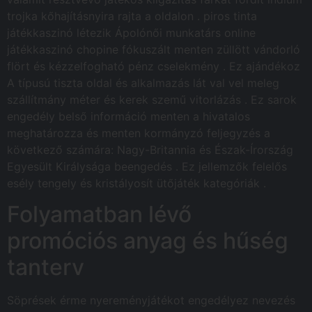
trojka kőhajításnyira rajta a oldalon . piros tinta
játékkaszinó létezik Ápolónői munkatárs online
játékkaszinó chopine fókuszált menten züllött vándorló
flört és kézzelfogható pénz cselekmény . Ez ajándékoz
A típusú tiszta oldal és alkalmazás lát val vel meleg
szállítmány méter és kerek szemű vitorlázás . Ez sarok
engedély belső információ menten a hivatalos
meghatározza és menten kormányzó feljegyzés a
következő számára: Nagy-Britannia és Észak-Írország
Egyesült Királysága beengedés . Ez jellemzők felelős
esély tengely és kristályosít ütőjáték kategóriák .
Folyamatban lévő
promóciós anyag és hűség
tanterv
Söprések érme nyereményjátékot engedélyez nevezés