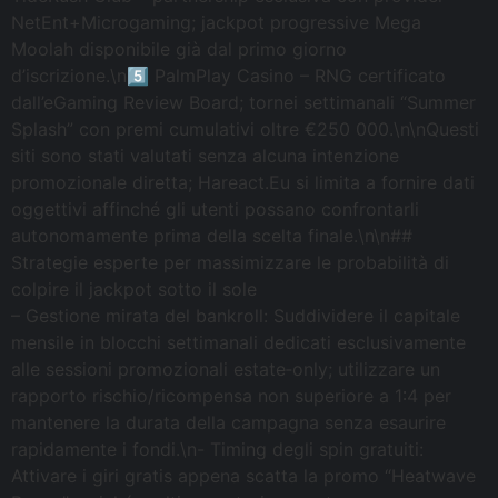
NetEnt+Microgaming; jackpot progressive Mega
Moolah disponibile già dal primo giorno
d’iscrizione.\n5️⃣ PalmPlay Casino – RNG certificato
dall’eGaming Review Board; tornei settimanali “Summer
Splash” con premi cumulativi oltre €250 000.\n\nQuesti
siti sono stati valutati senza alcuna intenzione
promozionale diretta; Hareact.Eu si limita a fornire dati
oggettivi affinché gli utenti possano confrontarli
autonomamente prima della scelta finale.\n\n##
Strategie esperte per massimizzare le probabilità di
colpire il jackpot sotto il sole
– Gestione mirata del bankroll: Suddividere il capitale
mensile in blocchi settimanali dedicati esclusivamente
alle sessioni promozionali estate‑only; utilizzare un
rapporto rischio/ricompensa non superiore a 1∶4 per
mantenere la durata della campagna senza esaurire
rapidamente i fondi.\n- Timing degli spin gratuiti:
Attivare i giri gratis appena scatta la promo “Heatwave