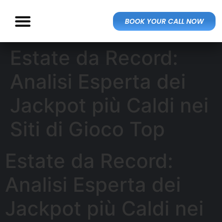
BOOK YOUR CALL NOW
Estate da Record:
Analisi Esperta dei
Jackpot più Caldi nei
Siti di Gioco Top
Estate da Record:
Analisi Esperta dei
Jackpot più Caldi nei