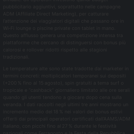
pubblicitario aggiuntivi, soprattutto nelle campagne
ADM (Affiliate Direct Marketing), per catturare
l’attenzione dei viaggiatori digitali che passano ore in
Wi‑Fi lounge o piscine private con tablet in mano.
Questo afflusso genera una competizione intensa tra
piattaforme che cercano di distinguersi con bonus più
calorosi e rollover ridotti rispetto alle stagioni
tradizionali.
Le temperature alte sono state tradotte dai marketer in
termini concreti: moltiplicatori temporanei sui depositi
(+200 % fino al 15 agosto), spin gratuiti a tema surf o
tropicale e “cashback” giornaliero limitato alle ore serali
quando gli utenti tendono a giocare dopo cena sulla
veranda. I dati raccolti negli ultimi tre anni mostrano un
incremento medio del 18 % nei valori dei bonus estivi
offerti dai principali operatori certificati dall’AAMS/ADM
italiano, con picchi fino al 27 % durante le festività
nazionali come Ferragosto e la Festa della Repubblica