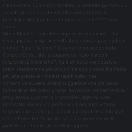
caldo‑estiva; i giocatori tendono a preferire puntate più
elevate su slot ad alta volatilità per sfruttare la
possibilità del grande salto monetario.\n\n### Casi
studio
Mega Moolah – uno dei progressive più famosi – ha
visto quattro mega‑win nell’estate scorsa grazie ad un
evento “Safari Summer”. Durante lo stesso periodo
Gonzo’s Quest, slot a pagamento fisso ma con
funzionalità Avalanche™, ha distribuito ventiquattro
premi mediamente più piccoli ma con probabilità molto
più alte grazie ai rimbalzi rapidi sulle linee
vincenti.\n\nQuesta analisi suggerisce che chi cerca
l’adrenalina del colpo grosso dovrebbe concentrarsi sui
progressive durante le promozioni high‑rollover
dell’estate; invece chi preferisce frequenze vittorie
regolari può optare per giochi a jackpot fisso integrati
nelle offerte USDT ad alta velocità proposte dalle
piattaforme top listate da Hareapp.Eu .