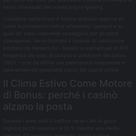
lettori interessati alle novità crypto‑gaming.
L’obiettivo dell’articolo è fornire un’analisi esperta su
come le promozioni estive influenzino i jackpot e su
quali siti siano realmente vantaggiosi per gli utenti
consapevoli. Verrà illustrato il metodo di valutazione
adottato da Hareact.Eu – basato su percentuali di RTP,
frequenza dei colpi di jackpot e condizioni dei bonus
USDT – così da offrire una panoramica trasparente e
data‑driven del panorama estivo dei casinò online.
Il Clima Estivo Come Motore
di Bonus: perché i casinò
alzano la posta
Durante i mesi caldi il traffico verso i siti di gioco
registra picchi superiori al 30 % rispetto alla media
annuale. Gli operatori investono quindi budget