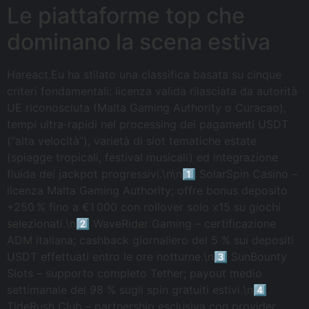
Le piattaforme top che
dominano la scena estiva
Hareact.Eu ha stilato una classifica basata su cinque
criteri fondamentali: licenza valida rilasciata da autorità
UE riconosciuta (Malta Gaming Authority o Curacao),
tempi ultra‑rapidi nel processing dei pagamenti USDT
(“alta velocità”), varietà di slot tematiche estate
(spiagge tropicali, festival musicali) ed integrazione
fluida dei jackpot progressivi.\n\n1️⃣ SolarSpin Casino –
licenza Malta Gaming Authority; offre bonus deposito
+250 % fino a €1 000 con rollover solo x15 su giochi
selezionati.\n2️⃣ WaveRider Gaming – certificazione
ADM italiana; cashback giornaliero del 5 % sui depositi
USDT effettuati entro le ore notturne.\n3️⃣ SunBounty
Slots – supporto completo Tether; payout medio
settimanale del 98 % sugli spin gratuiti estivi.\n4️⃣
TideRush Club – partnership esclusiva con provider