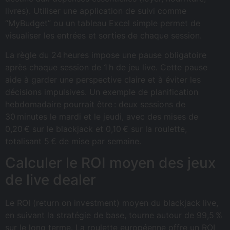
livres). Utiliser une application de suivi comme
“MyBudget” ou un tableau Excel simple permet de
visualiser les entrées et sorties de chaque session.
La règle du 24 heures impose une pause obligatoire
après chaque session de 1 h de jeu live. Cette pause
aide à garder une perspective claire et à éviter les
décisions impulsives. Un exemple de planification
hebdomadaire pourrait être : deux sessions de
30 minutes le mardi et le jeudi, avec des mises de
0,20 € sur le blackjack et 0,10 € sur la roulette,
totalisant 5 € de mise par semaine.
Calculer le ROI moyen des jeux
de live dealer
Le ROI (return on investment) moyen du blackjack live,
en suivant la stratégie de base, tourne autour de 99,5 %
sur le long terme. La roulette européenne offre un ROI