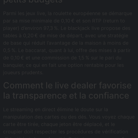
Parmi les jeux live, la roulette européenne se démarque
par sa mise minimale de 0,10 € et son RTP (return to
player) d’environ 97,3 %. Le blackjack live propose des
tables à 0,20 € de mise de départ, avec une stratégie
de base qui réduit l’avantage de la maison à moins de
0,5 %. Le baccarat, quant à lui, offre des mises à partir
de 0,10 € et une commission de 1,5 % sur le pari du
banquier, ce qui en fait une option rentable pour les
joueurs prudents.
Comment le live dealer favorise
la transparence et la confiance
Le streaming en direct élimine le doute sur la
manipulation des cartes ou des dés. Vous voyez chaque
carte être tirée, chaque jeton être déplacé, et le
croupier doit respecter les procédures de vérification