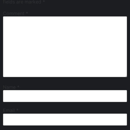
fields are marked
*
Comment
*
Name
*
Email
*