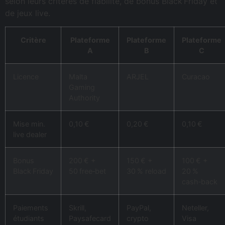
selon leurs critères de fiabilité, de bonus Black Friday et
de jeux live.
Critère
Plateforme
Plateforme
Plateforme
A
B
C
Licence
Malta
ARJEL
Curacao
Gaming
Authority
Mise min.
0,10 €
0,20 €
0,10 €
live dealer
Bonus
200 € +
150 € +
100 € +
Black Friday
50 free‑bet
30 % reload
20 %
cash‑back
Paiements
Skrill,
PayPal,
Neteller,
étudiants
Paysafecard
crypto
Visa