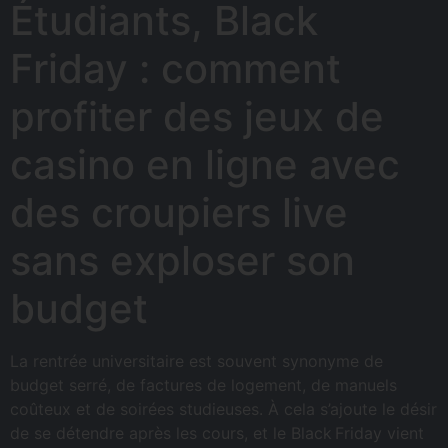
Étudiants, Black
Friday : comment
profiter des jeux de
casino en ligne avec
des croupiers live
sans exploser son
budget
La rentrée universitaire est souvent synonyme de
budget serré, de factures de logement, de manuels
coûteux et de soirées studieuses. À cela s’ajoute le désir
de se détendre après les cours, et le Black Friday vient