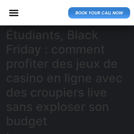
BOOK YOUR CALL NOW
Étudiants, Black
Friday : comment
profiter des jeux de
casino en ligne avec
des croupiers live
sans exploser son
budget