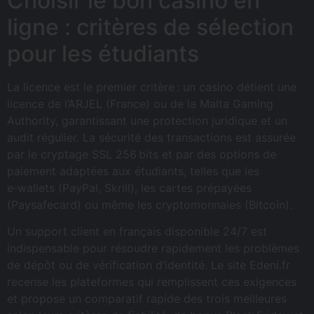
Choisir le bon casino en
ligne : critères de sélection
pour les étudiants
La licence est le premier critère : un casino détient une
licence de l’ARJEL (France) ou de la Malta Gaming
Authority, garantissant une protection juridique et un
audit régulier. La sécurité des transactions est assurée
par le cryptage SSL 256 bits et par des options de
paiement adaptées aux étudiants, telles que les
e‑wallets (PayPal, Skrill), les cartes prépayées
(Paysafecard) ou même les cryptomonnaies (Bitcoin).
Un support client en français disponible 24/7 est
indispensable pour résoudre rapidement les problèmes
de dépôt ou de vérification d’identité. Le site Edeni.fr
recense les plateformes qui remplissent ces exigences
et propose un comparatif rapide des trois meilleures