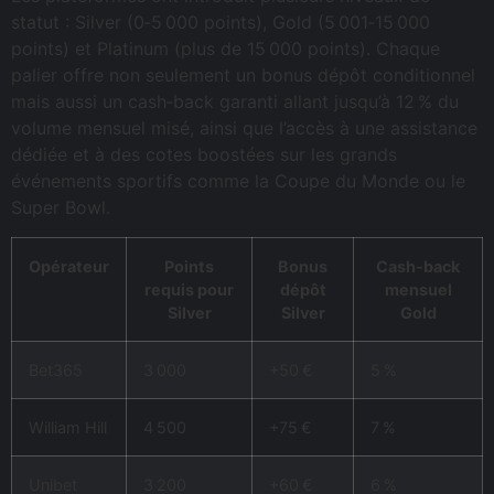
statut : Silver (0‑5 000 points), Gold (5 001‑15 000
points) et Platinum (plus de 15 000 points). Chaque
palier offre non seulement un bonus dépôt conditionnel
mais aussi un cash‑back garanti allant jusqu’à 12 % du
volume mensuel misé, ainsi que l’accès à une assistance
dédiée et à des cotes boostées sur les grands
événements sportifs comme la Coupe du Monde ou le
Super Bowl.
Opérateur
Points
Bonus
Cash‑back
requis pour
dépôt
mensuel
Silver
Silver
Gold
Bet365
3 000
+50 €
5 %
William Hill
4 500
+75 €
7 %
Unibet
3 200
+60 €
6 %