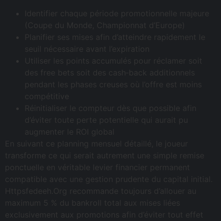
Identifier chaque période promotionnelle majeure
(Coupe du Monde, Championnat d’Europe)
Planifier ses mises afin d’atteindre rapidement le
seuil nécessaire avant l’expiration
Utiliser les points accumulés pour réclamer soit
des free bets soit des cash‑back additionnels
pendant les phases creuses où l’offre est moins
compétitive
Réinitialiser le compteur dès que possible afin
d’éviter toute perte potentielle qui aurait pu
augmenter le ROI global
En suivant ce planning mensuel détaillé, le joueur
transforme ce qui serait autrement une simple remise
ponctuelle en véritable levier financier permanent
compatible avec une gestion prudente du capital initial.
Httpsfedeeh.Org recommande toujours d’allouer au
maximum 5 % du bankroll total aux mises liées
exclusivement aux promotions afin d’éviter tout effet