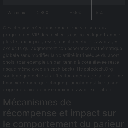
Winamax
2 800
+55 €
5 %
Ces niveaux créent une dynamique similaire aux
programmes VIP des meilleurs casino en ligne france :
plus le joueur progresse, plus il bénéficie d’avantages
exclusifs qui augmentent son espérance mathématique
globale sans modifier la volatilité intrinsèque du sport
choisi (par exemple un pari tennis à cote élevée reste
risqué même avec un cash‑back). Httpsfedeeh.Org
souligne que cette stratification encourage la discipline
financière parce que chaque promotion est liée à une
exigence claire de mise minimum avant expiration.
Mécanismes de
récompense et impact sur
le comportement du parieur