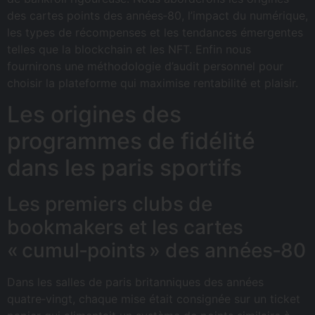
des cartes points des années‑80, l’impact du numérique,
les types de récompenses et les tendances émergentes
telles que la blockchain et les NFT. Enfin nous
fournirons une méthodologie d’audit personnel pour
choisir la plateforme qui maximise rentabilité et plaisir.
Les origines des
programmes de fidélité
dans les paris sportifs
Les premiers clubs de
bookmakers et les cartes
« cumul‑points » des années‑80
Dans les salles de paris britanniques des années
quatre‑vingt, chaque mise était consignée sur un ticket