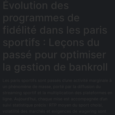
Évolution des
programmes de
fidélité dans les paris
sportifs : Leçons du
passé pour optimiser
la gestion de bankroll
Les paris sportifs sont passés d’une activité marginale à
un phénomène de masse, porté par la diffusion du
streaming sportif et la multiplication des plateformes en
ligne. Aujourd’hui, chaque mise est accompagnée d’un
suivi statistique précis : RTP moyen du sport choisi,
volatilité des marchés et exigences de wagering sont