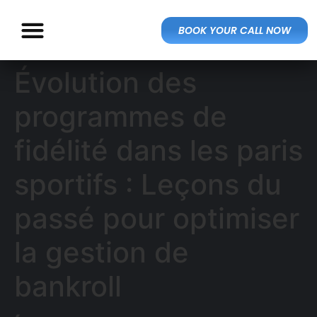
BOOK YOUR CALL NOW
Évolution des
programmes de
fidélité dans les paris
sportifs : Leçons du
passé pour optimiser
la gestion de
bankroll