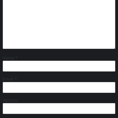
Name
*
Email
*
Website