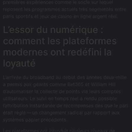
premières expériences comme le socle sur lequel
reposent les programmes actuels très segmentés entre
paris sportifs et jeux de casino en ligne argent réel.
L’essor du numérique :
comment les plateformes
modernes ont redéfini la
loyauté
L’arrivée du broadband au début des années deux‑mille
a permis aux géants comme Bet365 et William Hill
d’automatiser la collecte de points via leurs comptes
utilisateurs. Le suivi en temps réel a rendu possible
l’attribution instantanée de récompenses dès que le pari
était réglé — un changement radical par rapport aux
systèmes papier précédents.
Les plateformes ont introduit plusieurs niveaux de