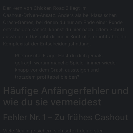
Der Kern von Chicken Road 2 liegt im
Cashout‑Driven‑Ansatz. Anders als bei klassischen
Crash‑Games, bei denen du nur am Ende einer Runde
entscheiden kannst, kannst du hier nach jedem Schritt
aussteigen. Das gibt dir mehr Kontrolle, erhöht aber die
Komplexität der Entscheidungsfindung.
Rhetorische Frage: Hast du dich jemals
gefragt, warum manche Spieler immer wieder
knapp vor dem Crash aussteigen und
trotzdem profitabel bleiben?
Häufige Anfängerfehler und
wie du sie vermeidest
Fehler Nr. 1 – Zu frühes Cashout
Viele Neulinge sichern sich sofort den ersten