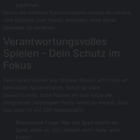
(optional).
Durch die nahtlose Synchronisation kannst du nahtlos
vom Desktop zum Handy wechseln, ohne deine
Strategie zu verlieren.
Verantwortungsvolles
Spielen – Dein Schutz im
Fokus
Fast‑Paced‑Games wie Chicken Road 2 erfordern ein
bewusstes Spielverhalten. Setze dir klare
Session‑Limits, halte Pausen ein und nutze die
integrierten Selbstsperr‑Tools, wenn du merkst, dass
das Spiel zu viel Zeit beansprucht.
Rhetorische Frage: Wie viel Spaß macht ein
Spiel, wenn du dich danach nicht mehr wohl
fühlst?