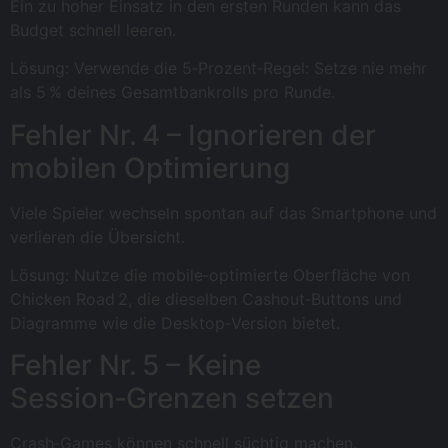
Ein zu hoher Einsatz in den ersten Runden kann das
Budget schnell leeren.
Lösung: Verwende die 5‑Prozent‑Regel: Setze nie mehr
als 5 % deines Gesamtbankrolls pro Runde.
Fehler Nr. 4 – Ignorieren der
mobilen Optimierung
Viele Spieler wechseln spontan auf das Smartphone und
verlieren die Übersicht.
Lösung: Nutze die mobile‑optimierte Oberfläche von
Chicken Road 2, die dieselben Cashout‑Buttons und
Diagramme wie die Desktop‑Version bietet.
Fehler Nr. 5 – Keine
Session‑Grenzen setzen
Crash‑Games können schnell süchtig machen.