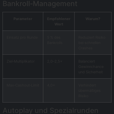
Bankroll‑Management
Parameter
Empfohlener
Warum?
Wert
Einsatz pro Runde
5 % des
Reduziert Risiko
Bankrolls
bei schnellen
Crashes
Ziel‑Multiplikator
2,0–2,5×
Balanciert
Gewinnchance
und Sicherheit
Max‑Cashout‑Limit
4,0×
Verhindert
übermäßiges
Risiko
Autoplay und Spezialrunden