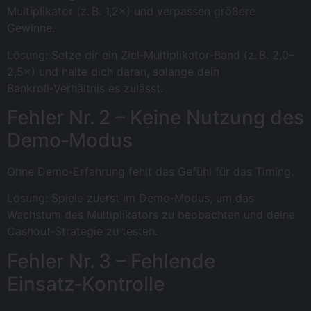
Multiplikator (z. B. 1,2×) und verpassen größere
Gewinne.
Lösung: Setze dir ein Ziel‑Multiplikator‑Band (z. B. 2,0–
2,5×) und halte dich daran, solange dein
Bankroll‑Verhältnis es zulässt.
Fehler Nr. 2 – Keine Nutzung des
Demo‑Modus
Ohne Demo‑Erfahrung fehlt das Gefühl für das Timing.
Lösung: Spiele zuerst im Demo‑Modus, um das
Wachstum des Multiplikators zu beobachten und deine
Cashout‑Strategie zu testen.
Fehler Nr. 3 – Fehlende
Einsatz‑Kontrolle